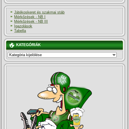
Játékoskeret és szakmai stáb
Mérkőzések - NB I
Mérkőzések - NB III
Igazolások
Tabella
KATEGÓRIÁK
KATEGÓRIÁK