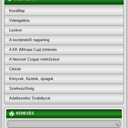
Kezdőlap
Videógaléria
Lexikon
A kezdetektől napjainkig
A KK (Mitropa Cup) története
A Nemzeti Csapat mérkőzései
Cikktár
Könyvek, füzetek, újságok
Szerkesztőség
Adatkezelési Szabályzat
KERESÉS