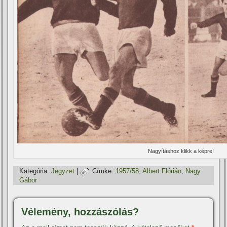
Nagyí­táshoz klikk a képre!
Kategória:
Jegyzet
|
Címke:
1957/58
,
Albert Flórián
,
Nagy
Gábor
Vélemény, hozzászólás?