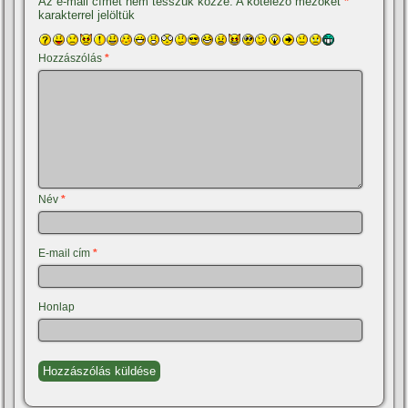
Az e-mail címet nem tesszük közzé.
A kötelező mezőket
*
karakterrel jelöltük
Hozzászólás
*
Név
*
E-mail cím
*
Honlap