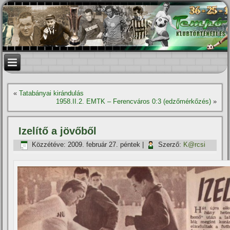
«
Tatabányai kirándulás
1958.II.2. EMTK – Ferencváros 0:3 (edzőmérkőzés)
»
Izelí­tő a jövőből
Közzétéve:
2009. február 27. péntek
|
Szerző:
K@rcsi