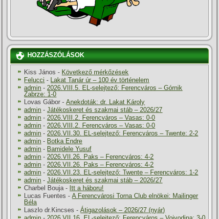
HOZZÁSZÓLÁSOK
Kiss János
-
Következő mérkőzések
Felucci
-
Lakat Tanár úr – 100 év történelem
admin
-
2026.VIII.5. EL-selejtező: Ferencváros – Górnik
Zabrze: 1-0
Lovas Gábor
-
Anekdoták: dr. Lakat Károly
admin
-
Játékoskeret és szakmai stáb – 2026/27
admin
-
2026.VIII.2. Ferencváros – Vasas: 0-0
admin
-
2026.VIII.2. Ferencváros – Vasas: 0-0
admin
-
2026.VII.30. EL-selejtező: Ferencváros – Twente: 2-2
admin
-
Botka Endre
admin
-
Bamidele Yusuf
admin
-
2026.VII.26. Paks – Ferencváros: 4-2
admin
-
2026.VII.26. Paks – Ferencváros: 4-2
admin
-
2026.VII.23. EL-selejtező: Twente – Ferencváros: 1-2
admin
-
Játékoskeret és szakmai stáb – 2026/27
Charbel Bouja
-
Itt a háboru!
Lucas Fuentes
-
A Ferencvárosi Torna Club elnökei: Mailinger
Béla
Laszlo dr.Kincses
-
Átigazolások – 2026/27 (nyár)
admin
-
2026.VII.16. EL-selejtező: Ferencváros – Vojvodina: 3-0