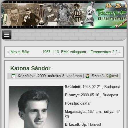
«
Mezei Béla
1967.II.13. EAK válogatott – Ferencváros 2:2
»
Katona Sándor
Közzétéve:
2009. március 8. vasárnap
|
Szerző:
K@rcsi
Született:
1943.02.21., Budapest
Elhunyt:
2009.05.16., Budapest
Posztja:
csatár
Magassága:
167 cm,
súlya:
64
kg
Érkezett:
Bp. Honvéd