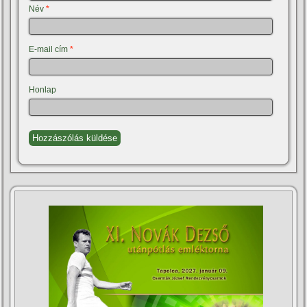
Név
*
E-mail cím
*
Honlap