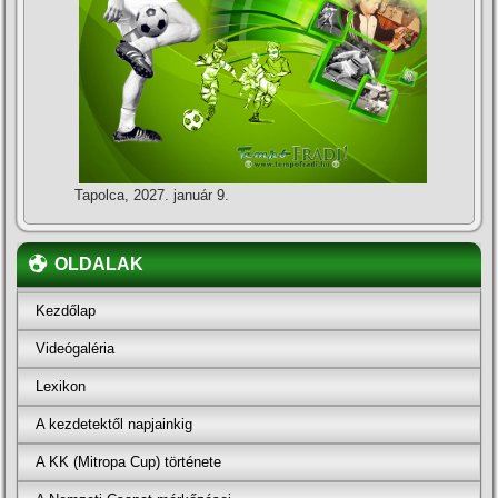
Tapolca, 2027. január 9.
OLDALAK
Kezdőlap
Videógaléria
Lexikon
A kezdetektől napjainkig
A KK (Mitropa Cup) története