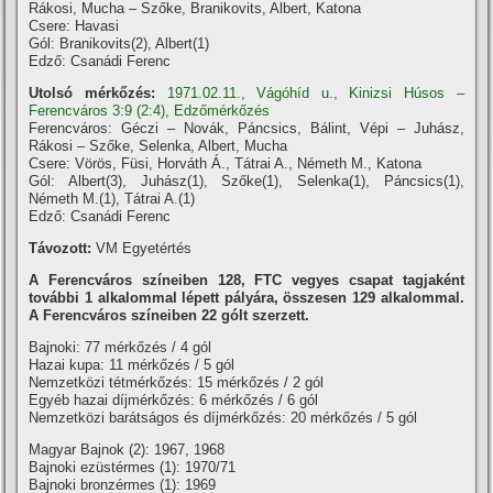
Rákosi, Mucha – Szőke, Branikovits, Albert, Katona
Csere: Havasi
Gól: Branikovits(2), Albert(1)
Edző: Csanádi Ferenc
Utolsó mérkőzés:
1971.02.11., Vágóhíd u., Kinizsi Húsos –
Ferencváros 3:9 (2:4), Edzőmérkőzés
Ferencváros: Géczi – Novák, Páncsics, Bálint, Vépi – Juhász,
Rákosi – Szőke, Selenka, Albert, Mucha
Csere: Vörös, Füsi, Horváth Á., Tátrai A., Németh M., Katona
Gól: Albert(3), Juhász(1), Szőke(1), Selenka(1), Páncsics(1),
Németh M.(1), Tátrai A.(1)
Edző: Csanádi Ferenc
Távozott:
VM Egyetértés
A Ferencváros szí­neiben 128, FTC vegyes csapat tagjaként
további 1 alkalommal lépett pályára, összesen 129 alkalommal.
A Ferencváros szí­neiben 22 gólt szerzett.
Bajnoki: 77 mérkőzés / 4 gól
Hazai kupa: 11 mérkőzés / 5 gól
Nemzetközi tétmérkőzés: 15 mérkőzés / 2 gól
Egyéb hazai dí­jmérkőzés: 6 mérkőzés / 6 gól
Nemzetközi barátságos és dí­jmérkőzés: 20 mérkőzés / 5 gól
Magyar Bajnok (2): 1967, 1968
Bajnoki ezüstérmes (1): 1970/71
Bajnoki bronzérmes (1): 1969