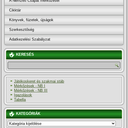
A Nemzeti Csapat mérkőzései
Cikktár
Könyvek, füzetek, újságok
Szerkesztőség
Adatkezelési Szabályzat
KERESÉS
Játékoskeret és szakmai stáb
Mérkőzések - NB I
Mérkőzések - NB III
Igazolások
Tabella
KATEGÓRIÁK
KATEGÓRIÁK