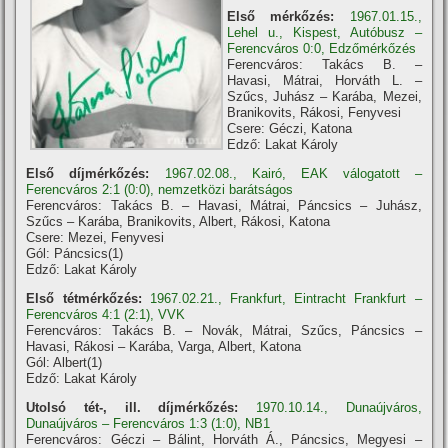
Első mérkőzés:
1967.01.15.,
Lehel u., Kispest, Autóbusz –
Ferencváros 0:0, Edzőmérkőzés
Ferencváros: Takács B. –
Havasi, Mátrai, Horváth L. –
Szűcs, Juhász – Karába, Mezei,
Branikovits, Rákosi, Fenyvesi
Csere: Géczi, Katona
Edző: Lakat Károly
Első díjmérkőzés:
1967.02.08., Kairó, EAK válogatott –
Ferencváros 2:1 (0:0), nemzetközi barátságos
Ferencváros: Takács B. – Havasi, Mátrai, Páncsics – Juhász,
Szűcs – Karába, Branikovits, Albert, Rákosi, Katona
Csere: Mezei, Fenyvesi
Gól: Páncsics(1)
Edző: Lakat Károly
Első tétmérkőzés:
1967.02.21., Frankfurt, Eintracht Frankfurt –
Ferencváros 4:1 (2:1), VVK
Ferencváros: Takács B. – Novák, Mátrai, Szűcs, Páncsics –
Havasi, Rákosi – Karába, Varga, Albert, Katona
Gól: Albert(1)
Edző: Lakat Károly
Utolsó tét-, ill. díjmérkőzés:
1970.10.14., Dunaújváros,
Dunaújváros – Ferencváros 1:3 (1:0), NB1
Ferencváros: Géczi – Bálint, Horváth Á., Páncsics, Megyesi –