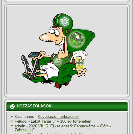
HOZZÁSZÓLÁSOK
Kiss János
-
Következő mérkőzések
Felucci
-
Lakat Tanár úr – 100 év történelem
admin
-
2026.VIII.5. EL-selejtező: Ferencváros – Górnik
Zabrze: 1-0