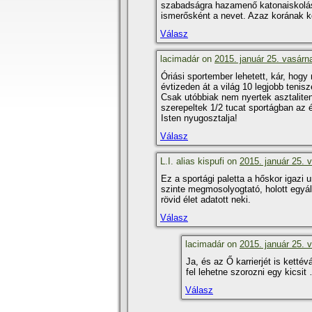
szabadságra hazamenő katonaiskolás
ismerősként a nevet. Azaz korának k
Válasz
lacimadár on
2015. január 25. vasárn
Óriási sportember lehetett, kár, ho
évtizeden át a világ 10 legjobb teni
Csak utóbbiak nem nyertek asztaliten
szerepeltek 1/2 tucat sportágban az
Isten nyugosztalja!
Válasz
L.I. alias kispufi on
2015. január 25. 
Ez a sportági paletta a hőskor igazi
szinte megmosolyogtató, holott egyá
rövid élet adatott neki.
Válasz
lacimadár on
2015. január 25. 
Ja, és az Ő karrierjét is kett
fel lehetne szorozni egy kicsi
Válasz