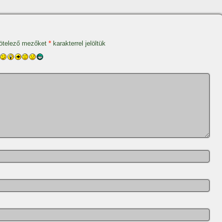
ötelező mezőket
*
karakterrel jelöltük