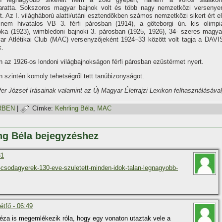
aratta. Sokszoros magyar bajnok volt és több nagy nemzetközi versenye
. Az I. világháború alatti/utáni esztendőkben számos nemzetközi sikert ért el
nem hivatalos VB 3. férfi párosban (1914), a göteborgi ún. kis olimpi
oka (1923), wimbledoni bajnoki 3. párosban (1925, 1926), 34- szeres magya
ar Atlétikai Club (MAC) versenyzőjeként 1924–33 között volt tagja a DAVI
k.
n az 1926-os londoni világbajnokságon férfi párosban ezüstérmet nyert.
an szintén komoly tehetségről tett tanúbizonyságot.
fer József í­rásainak valamint az Új Magyar Életrajzi Lexikon felhasználásával
RBEN
|
Címke:
Kehrling Béla
,
MAC
ing Béla bejegyzéshez
31
-csodagyerek-130-eve-szuletett-minden-idok-talan-legnagyobb-
étfő - 06:49
Géza is megemlékezik róla, hogy egy vonaton utaztak vele a