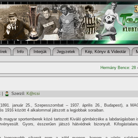
í­rek
Info
Interjúk
Jegyzetek
Kép, Könyv & Videotár
Hermány Bence: 28
k
|
Szerző:
K@rcsi
(1891. január 25., Szepesszombat – 1937. április 26., Budapest), a MA
és 1916 között 4 alkalommal játszott a legjobbak soraiban.
bb magyar sportemberek közé tartozott Kiváló gömbérzéke a labdarúgásban i
vényesült. Gyors, ésszerűen játszó hátvédnek bizonyult. Kifogástalanu
an legnagyobb sikereit nem a zöld gyepen, hanem a vörös salakon