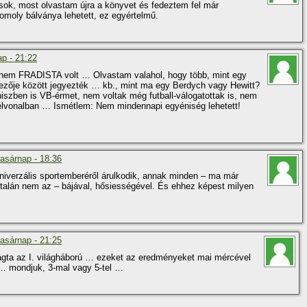
ok, most olvastam újra a könyvet és fedeztem fel már
omoly bálványa lehetett, ez egyértelmű.
ap - 21:22
gy nem FRADISTA volt … Olvastam valahol, hogy több, mint egy
szezője között jegyezték … kb., mint ma egy Berdych vagy Hewitt?
iszben is VB-érmet, nem voltak még futball-válogatottak is, nem
 élvonalban … Ismétlem: Nem mindennapi egyéniség lehetett!
vasárnap - 18:36
 univerzális sportemberéről árulkodik, annak minden – ma már
ltalán nem az – bájával, hősiességével. És ehhez képest milyen
vasárnap - 21:25
évágta az I. világháború … ezeket az eredményeket mai mércével
t … mondjuk, 3-mal vagy 5-tel …