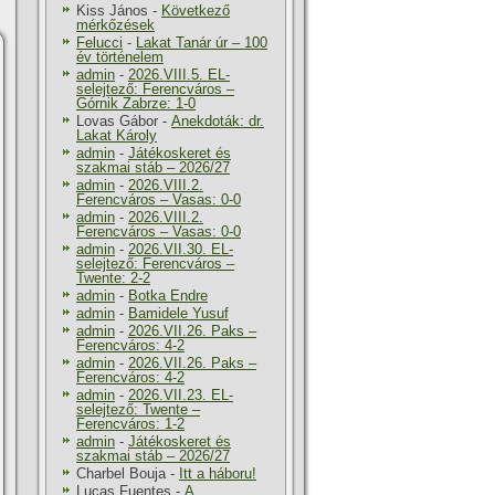
Kiss János
-
Következő
mérkőzések
Felucci
-
Lakat Tanár úr – 100
év történelem
admin
-
2026.VIII.5. EL-
selejtező: Ferencváros –
Górnik Zabrze: 1-0
Lovas Gábor
-
Anekdoták: dr.
Lakat Károly
admin
-
Játékoskeret és
szakmai stáb – 2026/27
admin
-
2026.VIII.2.
Ferencváros – Vasas: 0-0
admin
-
2026.VIII.2.
Ferencváros – Vasas: 0-0
admin
-
2026.VII.30. EL-
selejtező: Ferencváros –
Twente: 2-2
admin
-
Botka Endre
admin
-
Bamidele Yusuf
admin
-
2026.VII.26. Paks –
Ferencváros: 4-2
admin
-
2026.VII.26. Paks –
Ferencváros: 4-2
admin
-
2026.VII.23. EL-
selejtező: Twente –
Ferencváros: 1-2
admin
-
Játékoskeret és
szakmai stáb – 2026/27
Charbel Bouja
-
Itt a háboru!
Lucas Fuentes
-
A