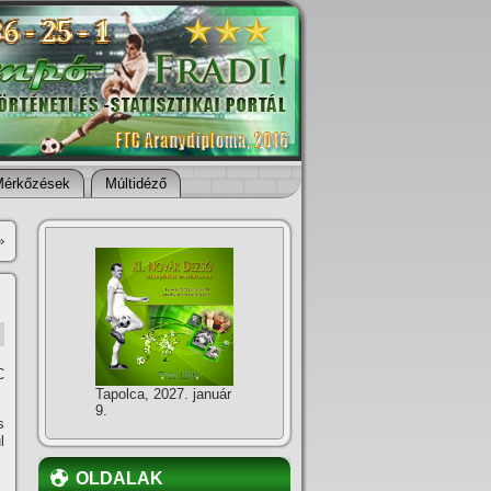
Mérkőzések
Múltidéző
»
C
Tapolca, 2027. január
9.
s
l
OLDALAK
,