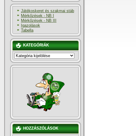
Játékoskeret és szakmai stáb
Mérkőzések - NB I
Mérkőzések - NB III
Igazolások
Tabella
KATEGÓRIÁK
KATEGÓRIÁK
HOZZÁSZÓLÁSOK