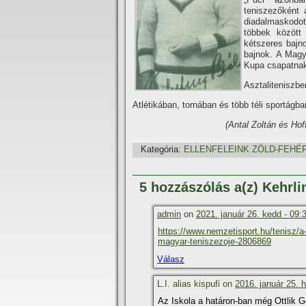
teniszezőként 
diadalmaskodott
többek között 
kétszeres bajn
bajnok. A Magy
Kupa csapatna
Asztaliteniszbe
Atlétikában, tornában és több téli sportágb
(Antal Zoltán és Hof
Kategória:
ELLENFELEINK ZÖLD-FEHÉ
5 hozzászólás a(z) Kehrl
admin
on
2021. január 26. kedd - 09:
https://www.nemzetisport.hu/tenisz/a
magyar-teniszezoje-2806869
Válasz
L.I. alias kispufi on
2016. január 25. h
Az Iskola a határon-ban még Ottlik 