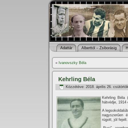
Adattár
Alberttól – Zsiborásig
H
«
Ivanovszky Béla
Kehrling Béla
Közzétéve:
2018. április 26. csütörtö
Kehrling Béla 
hátvédje, 1914 
A legsokoldalú
nagyszerűen ér
rúgott, jól fejelt.
„Puci” azonb