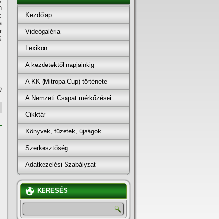
n
Kezdőlap
:
a
r
Videógaléria
S
Lexikon
A kezdetektől napjainkig
A KK (Mitropa Cup) története
)
A Nemzeti Csapat mérkőzései
Cikktár
Könyvek, füzetek, újságok
Szerkesztőség
Adatkezelési Szabályzat
KERESÉS