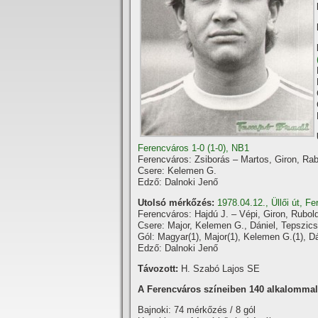
Ferencváros 1-0 (1-0), NB1
Ferencváros: Zsiborás – Martos, Giron, Rab,
Csere: Kelemen G.
Edző: Dalnoki Jenő
Utolsó mérkőzés:
1978.04.12., Üllői út, F
Ferencváros: Hajdú J. – Vépi, Giron, Rubol
Csere: Major, Kelemen G., Dániel, Tepszics
Gól: Magyar(1), Major(1), Kelemen G.(1), Dá
Edző: Dalnoki Jenő
Távozott:
H. Szabó Lajos SE
A Ferencváros szí­neiben 140 alkalommal l
Bajnoki: 74 mérkőzés / 8 gól