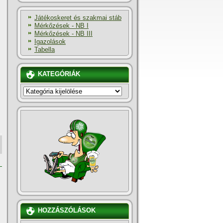
Játékoskeret és szakmai stáb
Mérkőzések - NB I
Mérkőzések - NB III
Igazolások
Tabella
KATEGÓRIÁK
KATEGÓRIÁK
HOZZÁSZÓLÁSOK