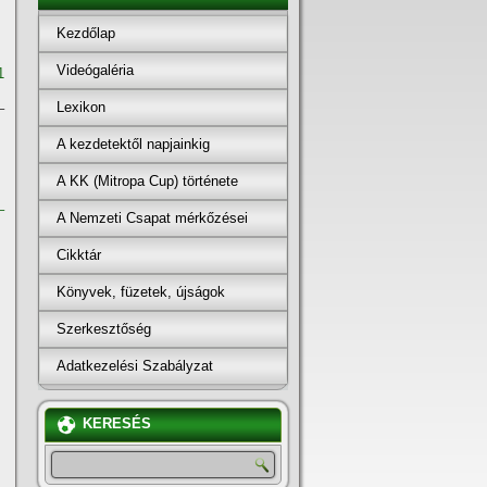
Kezdőlap
Videógaléria
1
Lexikon
–
A kezdetektől napjainkig
A KK (Mitropa Cup) története
–
A Nemzeti Csapat mérkőzései
Cikktár
Könyvek, füzetek, újságok
Szerkesztőség
Adatkezelési Szabályzat
KERESÉS