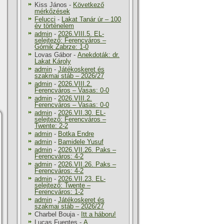
Kiss János
-
Következő
mérkőzések
Felucci
-
Lakat Tanár úr – 100
év történelem
admin
-
2026.VIII.5. EL-
selejtező: Ferencváros –
Górnik Zabrze: 1-0
Lovas Gábor
-
Anekdoták: dr.
Lakat Károly
admin
-
Játékoskeret és
szakmai stáb – 2026/27
admin
-
2026.VIII.2.
Ferencváros – Vasas: 0-0
admin
-
2026.VIII.2.
Ferencváros – Vasas: 0-0
admin
-
2026.VII.30. EL-
selejtező: Ferencváros –
Twente: 2-2
admin
-
Botka Endre
admin
-
Bamidele Yusuf
admin
-
2026.VII.26. Paks –
Ferencváros: 4-2
admin
-
2026.VII.26. Paks –
Ferencváros: 4-2
admin
-
2026.VII.23. EL-
selejtező: Twente –
Ferencváros: 1-2
admin
-
Játékoskeret és
szakmai stáb – 2026/27
Charbel Bouja
-
Itt a háboru!
Lucas Fuentes
-
A