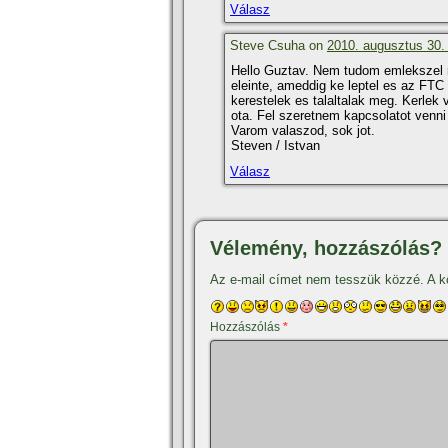
Válasz
Steve Csuha on
2010. augusztus 30. 
Hello Guztav. Nem tudom emlekszel r
eleinte, ameddig ke leptel es az FTC 
kerestelek es talaltalak meg. Kerlek
ota. Fel szeretnem kapcsolatot venni
Varom valaszod, sok jot.
Steven / Istvan
Válasz
Vélemény, hozzászólás?
Az e-mail címet nem tesszük közzé.
A k
Hozzászólás
*