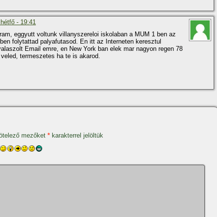
hétfő - 19:41
am, eggyutt voltunk villanyszereloi iskolaban a MUM 1 ben az
ben folytattad palyafutasod. En itt az Interneten keresztul
 valaszolt Email emre, en New York ban elek mar nagyon regen 78
 veled, termeszetes ha te is akarod.
ötelező mezőket
*
karakterrel jelöltük