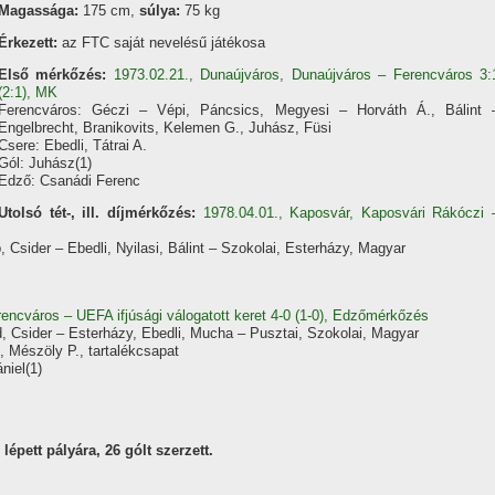
Magassága:
175 cm,
súlya:
75 kg
Érkezett:
az FTC saját nevelésű játékosa
Első mérkőzés:
1973.02.21., Dunaújváros, Dunaújváros – Ferencváros 3:
(2:1), MK
Ferencváros: Géczi – Vépi, Páncsics, Megyesi – Horváth Á., Bálint 
Engelbrecht, Branikovits, Kelemen G., Juhász, Füsi
Csere: Ebedli, Tátrai A.
Gól: Juhász(1)
Edző: Csanádi Ferenc
Utolsó tét-, ill. díjmérkőzés:
1978.04.01., Kaposvár, Kaposvári Rákóczi 
 Csider – Ebedli, Nyilasi, Bálint – Szokolai, Esterházy, Magyar
erencváros – UEFA ifjúsági válogatott keret 4-0 (1-0), Edzőmérkőzés
d, Csider – Esterházy, Ebedli, Mucha – Pusztai, Szokolai, Magyar
, Mészöly P., tartalékcsapat
niel(1)
épett pályára, 26 gólt szerzett.