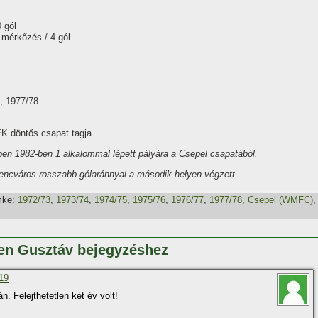
 gól
 mérkőzés / 4 gól
, 1977/78
K döntős csapat tagja
en 1982-ben 1 alkalommal lépett pályára a Csepel csapatából.
rencváros rosszabb gólaránnyal a második helyen végzett.
ke:
1972/73
,
1973/74
,
1974/75
,
1975/76
,
1976/77
,
1977/78
,
Csepel (WMFC)
,
men Gusztáv bejegyzéshez
:19
. Felejthetetlen két év volt!