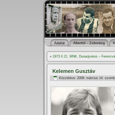
Adattár
Alberttól – Zsiborásig
H
«
1973.II.21. MNK, Dunaújváros – Ferencvá
Kelemen Gusztáv
Közzétéve:
2009. március 14. szomb