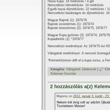
Hazai kupa: 14 mérkőzés / 4 gól
Nemzetközi tétmérkőzés: 14 mérkőzés
Egyéb hazai dí­jmérkőzés: 22 mérkőzés / 10
Nemzetközi barátságos és dí­jmérkőzés: 16
Magyar Bajnok (1): 1975/76
Bajnoki ezüstérmes (1): 1973/74
Bajnoki bronzérmes (2): 1974/75, 1976/77
Magyar Kupa győztes (3): 1973/74, 1975/76
Kupadöntős (1): *1976/77
Nemzetközi eredményei: Az 1974/75 évi KE
Válogatott eredményei:
A nemzeti tizenegyb
*Körmérkőzésen dőlt el a kupa sorsa, a Fe
Kategória:
Válogatott Játékosok
|
Cím
Kelemen Gusztáv
2 hozzászólás a(z) Kele
Majoros on
2012. január 3. kedd - 23
Nekem két évig volt az edzőm Újbudán
Tiszteletem Mester!