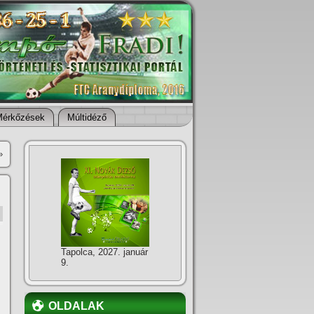
Mérkőzések
Múltidéző
»
Tapolca, 2027. január
9.
OLDALAK