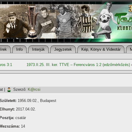
í­rek
Info
Interjúk
Jegyzetek
Kép, Könyv & Videotár
ros 3:1
1973.II.25. III. ker. TTVE – Ferencváros 1:2 (edzőmérkőzés)
at
|
Szerző:
K@rcsi
Született:
1956.09.02., Budapest
Elhunyt:
2017.04.02.
Posztja:
csatár
Mezszáma:
14