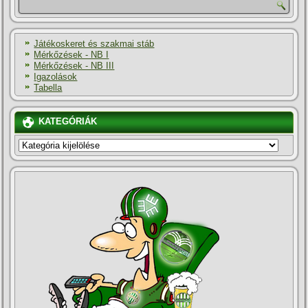
Játékoskeret és szakmai stáb
Mérkőzések - NB I
Mérkőzések - NB III
Igazolások
Tabella
KATEGÓRIÁK
KATEGÓRIÁK