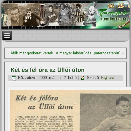
«
Akik már gyökeret vertek
A magyar labdarúgás „páternoszterén”
»
Két és fél óra az Üllői úton
Közzétéve:
2009. március 2. hétfő
|
Szerző:
K@rcsi