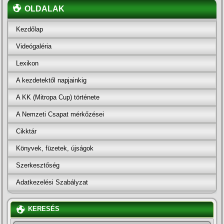
OLDALAK
Kezdőlap
Videógaléria
Lexikon
A kezdetektől napjainkig
A KK (Mitropa Cup) története
A Nemzeti Csapat mérkőzései
Cikktár
Könyvek, füzetek, újságok
Szerkesztőség
Adatkezelési Szabályzat
KERESÉS