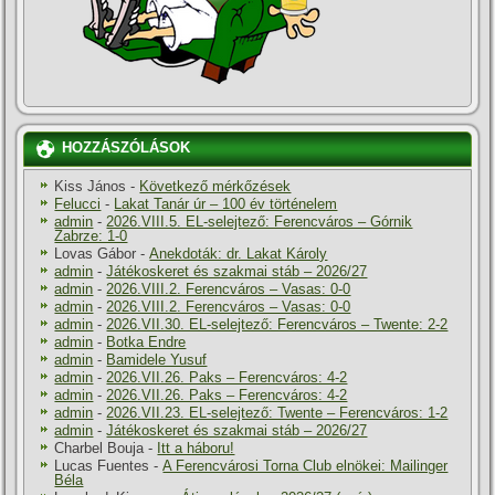
HOZZÁSZÓLÁSOK
Kiss János
-
Következő mérkőzések
Felucci
-
Lakat Tanár úr – 100 év történelem
admin
-
2026.VIII.5. EL-selejtező: Ferencváros – Górnik
Zabrze: 1-0
Lovas Gábor
-
Anekdoták: dr. Lakat Károly
admin
-
Játékoskeret és szakmai stáb – 2026/27
admin
-
2026.VIII.2. Ferencváros – Vasas: 0-0
admin
-
2026.VIII.2. Ferencváros – Vasas: 0-0
admin
-
2026.VII.30. EL-selejtező: Ferencváros – Twente: 2-2
admin
-
Botka Endre
admin
-
Bamidele Yusuf
admin
-
2026.VII.26. Paks – Ferencváros: 4-2
admin
-
2026.VII.26. Paks – Ferencváros: 4-2
admin
-
2026.VII.23. EL-selejtező: Twente – Ferencváros: 1-2
admin
-
Játékoskeret és szakmai stáb – 2026/27
Charbel Bouja
-
Itt a háboru!
Lucas Fuentes
-
A Ferencvárosi Torna Club elnökei: Mailinger
Béla