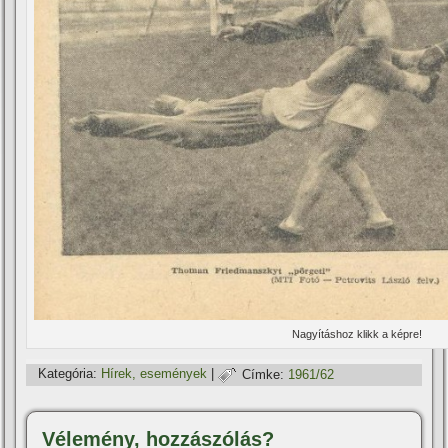
Nagyí­táshoz klikk a képre!
Kategória:
Hí­rek, események
|
Címke:
1961/62
Vélemény, hozzászólás?