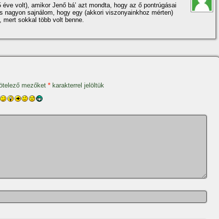
éve volt), amikor Jenő bá’ azt mondta, hogy az ő pontrúgásai
 És nagyon sajnálom, hogy egy (akkori viszonyainkhoz mérten)
, mert sokkal több volt benne.
ötelező mezőket
*
karakterrel jelöltük