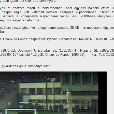
y után igazolt az Üllői útra 1985 nyarán.
lyás
öt szezont töltött el zöld-fehérben, ahol egy-egy bajnoki ezüst ill
 csapat tagja volt valamint kétszer szerepelt kupadöntőben. Ebben a
 Bánkival a középpálya alapemberei voltak. Az 1988/89-es idényben 
nyi tisztséget is betöltötte.
ncvárosi szezonjában volt a legeredményesebb, 25 NB I-es meccsen négysze
uba.
 Chaux-de-Fonds csapatához igazolt. Hazatérése után az NB II-es III. ker
976-81), Debreceni Universitas SE (1981-83), H. Papp J. SE (1982/83)
1985-90: 107 bajnoki / 12 gól), Chaux-de-Fonds (1990-92), III. ker. TVE (1992
Egy Kincses gól a Tatabánya ellen.