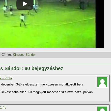
Címke:
Kincses Sándor
es Sándor: 60 bejegyzéshez
k - 21:47
 idegenben 3-2-re elvesztett mérkőzésen mutatkozott be a
a Békéscsaba ellen 1-0 megnyert meccsen szerezte hazai pályán.
21:43