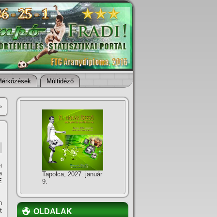
Mérkőzések
Múltidéző
»
i
a
Tapolca, 2027. január
E
9.
n
t
OLDALAK