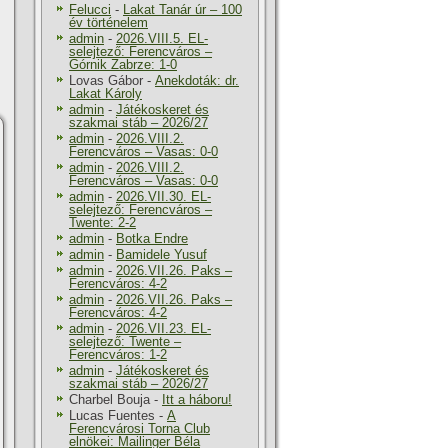
Felucci
-
Lakat Tanár úr – 100
év történelem
admin
-
2026.VIII.5. EL-
selejtező: Ferencváros –
Górnik Zabrze: 1-0
Lovas Gábor
-
Anekdoták: dr.
Lakat Károly
admin
-
Játékoskeret és
szakmai stáb – 2026/27
admin
-
2026.VIII.2.
Ferencváros – Vasas: 0-0
admin
-
2026.VIII.2.
Ferencváros – Vasas: 0-0
admin
-
2026.VII.30. EL-
selejtező: Ferencváros –
Twente: 2-2
admin
-
Botka Endre
admin
-
Bamidele Yusuf
admin
-
2026.VII.26. Paks –
Ferencváros: 4-2
admin
-
2026.VII.26. Paks –
Ferencváros: 4-2
admin
-
2026.VII.23. EL-
selejtező: Twente –
Ferencváros: 1-2
admin
-
Játékoskeret és
szakmai stáb – 2026/27
Charbel Bouja
-
Itt a háboru!
Lucas Fuentes
-
A
Ferencvárosi Torna Club
elnökei: Mailinger Béla