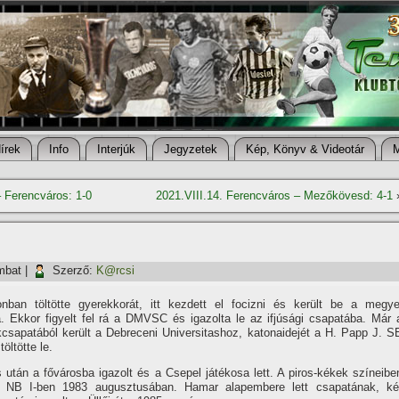
í­rek
Info
Interjúk
Jegyzetek
Kép, Könyv & Videotár
– Ferencváros: 1-0
2021.VIII.14. Ferencváros – Mezőkövesd: 4-1
mbat
|
Szerző:
K@rcsi
nban töltötte gyerekkorát, itt kezdett el focizni és került be a megye
a. Ekkor figyelt fel rá a DMVSC és igazolta le az ifjúsági csapatába. Már 
ékcsapatából került a Debreceni Universitashoz, katonaidejét a H. Papp J. S
öltötte le.
s után a fővárosba igazolt és a Csepel játékosa lett. A piros-kékek szí­neibe
z NB I-ben 1983 augusztusában. Hamar alapembere lett csapatának, ké