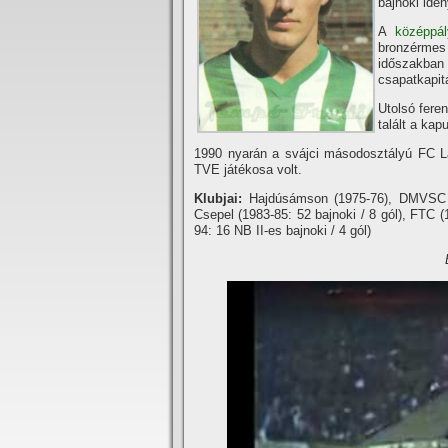
bajnoki idén
A
középpá
bronzérmes
időszakban
csapatkapitá
Utolsó fere
talált a kap
1990 nyarán a svájci másodosztályú FC La
TVE játékosa volt.
Klubjai:
Hajdúsámson (1975-76), DMVSC (1
Csepel (1983-85: 52 bajnoki / 8 gól), FTC (
94: 16 NB II-es bajnoki / 4 gól)