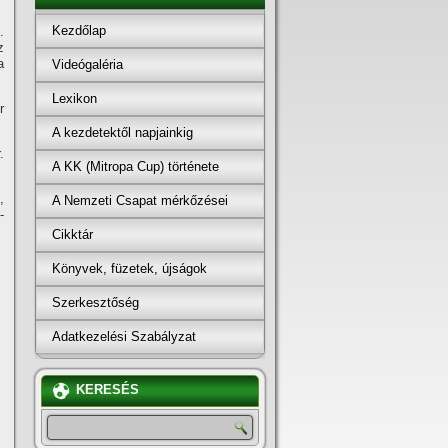
Kezdőlap
.
z
a
Videógaléria
Lexikon
r
A kezdetektől napjainkig
.
A KK (Mitropa Cup) története
,
A Nemzeti Csapat mérkőzései
-
Cikktár
Könyvek, füzetek, újságok
Szerkesztőség
Adatkezelési Szabályzat
KERESÉS