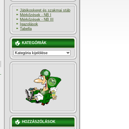
Játékoskeret és szakmai stáb
Mérkőzések - NB I
Mérkőzések - NB III
Igazolások
Tabella
KATEGÓRIÁK
KATEGÓRIÁK
HOZZÁSZÓLÁSOK