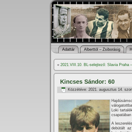
Adattár
Alberttól – Zsiborásig
H
«
2021.VIII.10. BL-selejtező: Slavia Praha 
Kincses Sándor: 60
Közzétéve:
2021. augusztus 14. szo
Hajdúsámso
válogatottb
Loki tartal
csapatában t
A leszerelé
debütált a