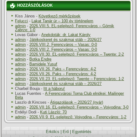
HOZZÁSZÓLÁSOK
Kiss János
-
Következő mérkőzések
Felucci
-
Lakat Tanár úr – 100 év történelem
admin
-
2026.VIII.5. EL-selejtező: Ferencváros – Górnik
Zabrze: 1-0
Lovas Gábor
-
Anekdoták: dr. Lakat Károly
admin
-
Játékoskeret és szakmai stáb – 2026/27
admin
-
2026.VIII.2. Ferencváros – Vasas: 0-0
admin
-
2026.VIII.2. Ferencváros – Vasas: 0-0
admin
-
2026.VII.30. EL-selejtező: Ferencváros – Twente: 2-2
admin
-
Botka Endre
admin
-
Bamidele Yusuf
admin
-
2026.VII.26. Paks – Ferencváros: 4-2
admin
-
2026.VII.26. Paks – Ferencváros: 4-2
admin
-
2026.VII.23. EL-selejtező: Twente – Ferencváros: 1-2
admin
-
Játékoskeret és szakmai stáb – 2026/27
Charbel Bouja
-
Itt a háboru!
Lucas Fuentes
-
A Ferencvárosi Torna Club elnökei: Mailinger
Béla
Laszlo dr.Kincses
-
Átigazolások – 2026/27 (nyár)
admin
-
2026.VII.16. EL-selejtező: Ferencváros – Vojvodina: 3-0
Erdélyi Dodi
-
Kuti László: 70
admin
-
2026.VII.9. EL-selejtező: Vojvodina – Ferencváros: 1-2
Erkölcs
|
Erő
|
Egyetértés