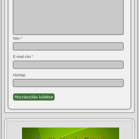
Név
*
E-mail cím
*
Honlap