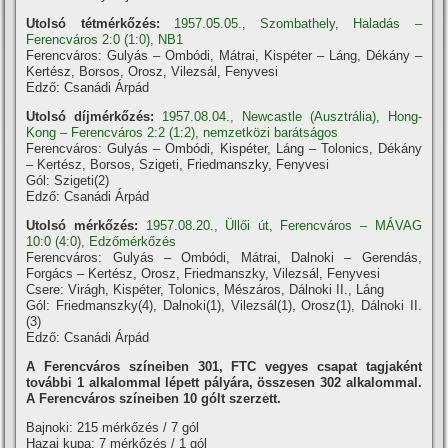
Utolsó tétmérkőzés:
1957.05.05., Szombathely, Haladás –
Ferencváros 2:0 (1:0), NB1
Ferencváros: Gulyás – Ombódi, Mátrai, Kispéter – Láng, Dékány –
Kertész, Borsos, Orosz, Vilezsál, Fenyvesi
Edző: Csanádi Árpád
Utolsó díjmérkőzés:
1957.08.04., Newcastle (Ausztrália), Hong-
Kong – Ferencváros 2:2 (1:2), nemzetközi barátságos
Ferencváros: Gulyás – Ombódi, Kispéter, Láng – Tolonics, Dékány
– Kertész, Borsos, Szigeti, Friedmanszky, Fenyvesi
Gól: Szigeti(2)
Edző: Csanádi Árpád
Utolsó mérkőzés:
1957.08.20., Üllői út, Ferencváros – MÁVAG
10:0 (4:0), Edzőmérkőzés
Ferencváros: Gulyás – Ombódi, Mátrai, Dalnoki – Gerendás,
Forgács – Kertész, Orosz, Friedmanszky, Vilezsál, Fenyvesi
Csere: Virágh, Kispéter, Tolonics, Mészáros, Dálnoki II., Láng
Gól: Friedmanszky(4), Dalnoki(1), Vilezsál(1), Orosz(1), Dálnoki II.
(3)
Edző: Csanádi Árpád
A Ferencváros szí­neiben 301, FTC vegyes csapat tagjaként
további 1 alkalommal lépett pályára, összesen 302 alkalommal.
A Ferencváros szí­neiben 10 gólt szerzett.
Bajnoki: 215 mérkőzés / 7 gól
Hazai kupa: 7 mérkőzés / 1 gól