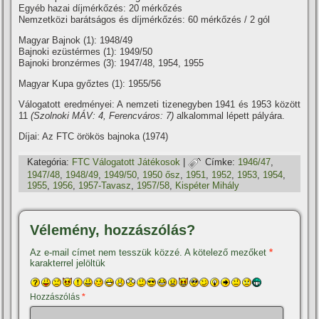
Egyéb hazai dí­jmérkőzés: 20 mérkőzés
Nemzetközi barátságos és dí­jmérkőzés: 60 mérkőzés / 2 gól
Magyar Bajnok (1): 1948/49
Bajnoki ezüstérmes (1): 1949/50
Bajnoki bronzérmes (3): 1947/48, 1954, 1955
Magyar Kupa győztes (1): 1955/56
Válogatott eredményei: A nemzeti tizenegyben 1941 és 1953 között
11
(Szolnoki MÁV: 4, Ferencváros: 7)
alkalommal lépett pályára.
Dí­jai: Az FTC örökös bajnoka (1974)
Kategória:
FTC Válogatott Játékosok
|
Címke:
1946/47
,
1947/48
,
1948/49
,
1949/50
,
1950 ősz
,
1951
,
1952
,
1953
,
1954
,
1955
,
1956
,
1957-Tavasz
,
1957/58
,
Kispéter Mihály
Vélemény, hozzászólás?
Az e-mail címet nem tesszük közzé.
A kötelező mezőket
*
karakterrel jelöltük
Hozzászólás
*