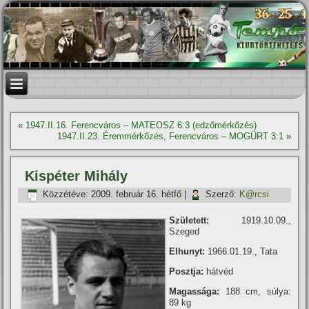
«
1947.II.16. Ferencváros – MATEOSZ 6:3 (edzőmérkőzés)
1947.II.23. Éremmérkőzés, Ferencváros – MOGÜRT 3:1
»
Kispéter Mihály
Közzétéve:
2009. február 16. hétfő
|
Szerző:
K@rcsi
Született:
1919.10.09.,
Szeged
Elhunyt:
1966.01.19., Tata
Posztja:
hátvéd
Magassága:
188 cm, súlya:
89 kg