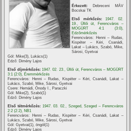
Érkezett:
Debreceni MÁV
Bocskai TK
Első mérkőzés:
1947. 02.
19., Üllői út, Ferencváros –
MOGÜRT 4:1 (3:0),
Edzőmérkőzés
Ferencváros: Henni – Rudas,
Kispéter – Kéri, Csanádi,
Lakat – Lukács, Szabó, Mike,
Sárosi, Gyetvai
Gól: Mike(3), Lukács(1)
Edző: Dimény Lajos
Első díjmérkőzés:
1947. 02. 23., Üllői út, Ferencváros – MOGÜRT
3:1 (2:0), Éremmérkőzés
Ferencváros: Henni – Rudas, Kispéter – Kéri, Csanádi, Lakat –
Lukács, Szabó, Mike, Sárosi, Gyetvai
Csere: Hernádi, Ónody I., Paraczki
Gól: Mike(2), Szabó(1)
Edző: Dimény Lajos
Első tétmérkőzés:
1947. 03. 02., Szeged, Szeged – Ferencváros
2:2 (2:2), NB1
Ferencváros: Henni – Rudas, Kispéter – Kéri, Csanádi, Lakat –
Lukács, Szabó, Mike, Sárosi, Gyetvai
Gól: Gyetvai(1), öngól(1)
Edző: Dimény Lajos