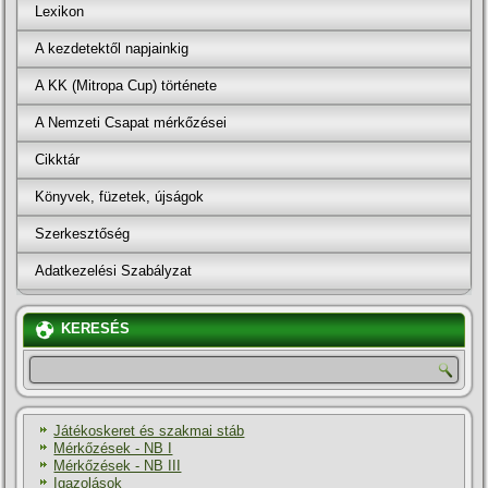
Lexikon
A kezdetektől napjainkig
A KK (Mitropa Cup) története
A Nemzeti Csapat mérkőzései
Cikktár
Könyvek, füzetek, újságok
Szerkesztőség
Adatkezelési Szabályzat
KERESÉS
Játékoskeret és szakmai stáb
Mérkőzések - NB I
Mérkőzések - NB III
Igazolások