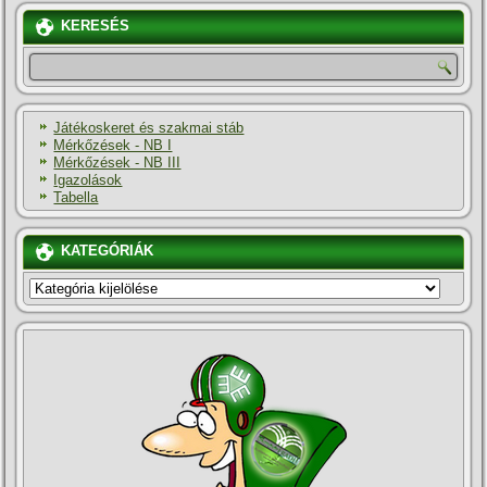
KERESÉS
Játékoskeret és szakmai stáb
Mérkőzések - NB I
Mérkőzések - NB III
Igazolások
Tabella
KATEGÓRIÁK
KATEGÓRIÁK