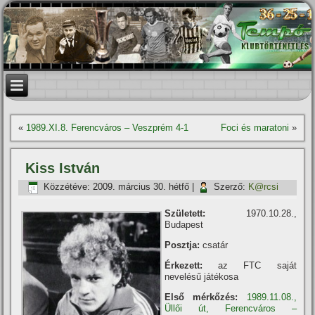
«
1989.XI.8. Ferencváros – Veszprém 4-1
Foci és maratoni
»
Kiss István
Közzétéve:
2009. március 30. hétfő
|
Szerző:
K@rcsi
Született:
1970.10.28.,
Budapest
Posztja:
csatár
Érkezett:
az FTC saját
nevelésű játékosa
Első mérkőzés:
1989.11.08.,
Üllői út, Ferencváros –