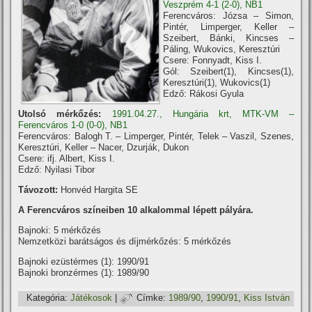
Veszprém 4-1 (2-0), NB1
Ferencváros: Józsa – Simon,
Pintér, Limperger, Keller –
Szeibert, Bánki, Kincses –
Páling, Wukovics, Keresztúri
Csere: Fonnyadt, Kiss I.
Gól: Szeibert(1), Kincses(1),
Keresztúri(1), Wukovics(1)
Edző: Rákosi Gyula
Utolsó mérkőzés:
1991.04.27., Hungária krt, MTK-VM –
Ferencváros 1-0 (0-0), NB1
Ferencváros: Balogh T. – Limperger, Pintér, Telek – Vaszil, Szenes,
Keresztúri, Keller – Nacer, Dzurják, Dukon
Csere: ifj. Albert, Kiss I.
Edző: Nyilasi Tibor
Távozott:
Honvéd Hargita SE
A Ferencváros szí­neiben 10 alkalommal lépett pályára.
Bajnoki: 5 mérkőzés
Nemzetközi barátságos és dí­jmérkőzés: 5 mérkőzés
Bajnoki ezüstérmes (1): 1990/91
Bajnoki bronzérmes (1): 1989/90
Kategória:
Játékosok
|
Címke:
1989/90
,
1990/91
,
Kiss István