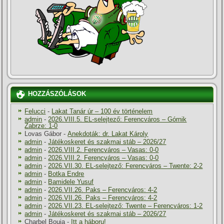
HOZZÁSZÓLÁSOK
Felucci
-
Lakat Tanár úr – 100 év történelem
admin
-
2026.VIII.5. EL-selejtező: Ferencváros – Górnik
Zabrze: 1-0
Lovas Gábor
-
Anekdoták: dr. Lakat Károly
admin
-
Játékoskeret és szakmai stáb – 2026/27
admin
-
2026.VIII.2. Ferencváros – Vasas: 0-0
admin
-
2026.VIII.2. Ferencváros – Vasas: 0-0
admin
-
2026.VII.30. EL-selejtező: Ferencváros – Twente: 2-2
admin
-
Botka Endre
admin
-
Bamidele Yusuf
admin
-
2026.VII.26. Paks – Ferencváros: 4-2
admin
-
2026.VII.26. Paks – Ferencváros: 4-2
admin
-
2026.VII.23. EL-selejtező: Twente – Ferencváros: 1-2
admin
-
Játékoskeret és szakmai stáb – 2026/27
Charbel Bouja
-
Itt a háboru!