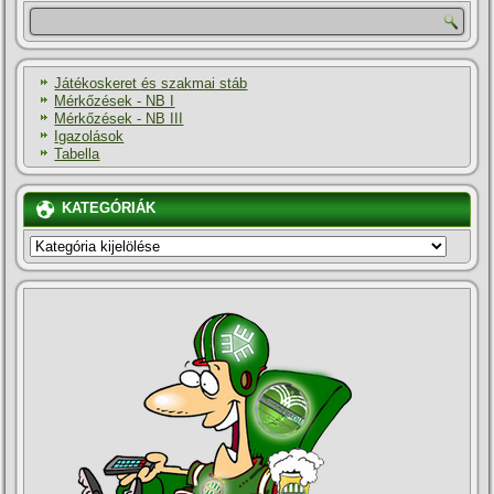
Játékoskeret és szakmai stáb
Mérkőzések - NB I
Mérkőzések - NB III
Igazolások
Tabella
KATEGÓRIÁK
KATEGÓRIÁK