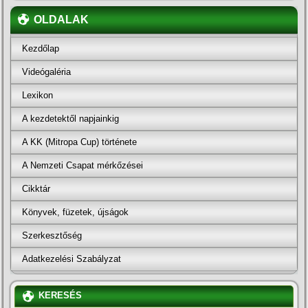
OLDALAK
Kezdőlap
Videógaléria
Lexikon
A kezdetektől napjainkig
A KK (Mitropa Cup) története
A Nemzeti Csapat mérkőzései
Cikktár
Könyvek, füzetek, újságok
Szerkesztőség
Adatkezelési Szabályzat
KERESÉS