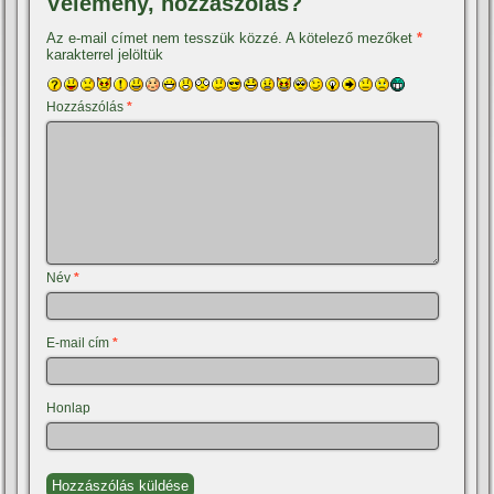
Vélemény, hozzászólás?
Az e-mail címet nem tesszük közzé.
A kötelező mezőket
*
karakterrel jelöltük
Hozzászólás
*
Név
*
E-mail cím
*
Honlap