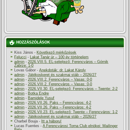
HOZZÁSZÓLÁSOK
Kiss János
-
Következő mérkőzések
Felucci
-
Lakat Tanár úr – 100 év történelem
admin
-
2026.VIII.5. EL-selejtező: Ferencváros – Górnik
Zabrze: 1-0
Lovas Gábor
-
Anekdoták: dr. Lakat Károly
admin
-
Játékoskeret és szakmai stáb – 2026/27
admin
-
2026.VIII.2. Ferencváros – Vasas: 0-0
admin
-
2026.VIII.2. Ferencváros – Vasas: 0-0
admin
-
2026.VII.30. EL-selejtező: Ferencváros – Twente: 2-2
admin
-
Botka Endre
admin
-
Bamidele Yusuf
admin
-
2026.VII.26. Paks – Ferencváros: 4-2
admin
-
2026.VII.26. Paks – Ferencváros: 4-2
admin
-
2026.VII.23. EL-selejtező: Twente – Ferencváros: 1-2
admin
-
Játékoskeret és szakmai stáb – 2026/27
Charbel Bouja
-
Itt a háboru!
Lucas Fuentes
-
A Ferencvárosi Torna Club elnökei: Mailinger
Béla