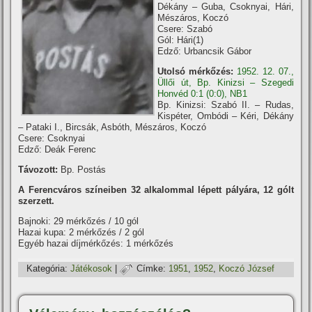
Dékány – Guba, Csoknyai, Hári,
Mészáros, Koczó
Csere: Szabó
Gól: Hári(1)
Edző: Urbancsik Gábor
Utolsó mérkőzés:
1952. 12. 07.,
Üllői út, Bp. Kinizsi – Szegedi
Honvéd 0:1 (0:0), NB1
Bp. Kinizsi: Szabó II. – Rudas,
Kispéter, Ombódi – Kéri, Dékány
– Pataki I., Bircsák, Asbóth, Mészáros, Koczó
Csere: Csoknyai
Edző: Deák Ferenc
Távozott:
Bp. Postás
A Ferencváros szí­neiben 32 alkalommal lépett pályára, 12 gólt
szerzett.
Bajnoki: 29 mérkőzés / 10 gól
Hazai kupa: 2 mérkőzés / 2 gól
Egyéb hazai dí­jmérkőzés: 1 mérkőzés
Kategória:
Játékosok
|
Címke:
1951
,
1952
,
Koczó József