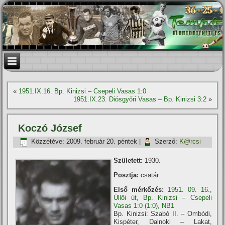
«
1951.IX.16. Bp. Kinizsi – Csepeli Vasas 1:0
1951.IX.23. Diósgyőri Vasas – Bp. Kinizsi 3:2
»
Koczó József
Közzétéve:
2009. február 20. péntek
|
Szerző:
K@rcsi
Született:
1930.
Posztja:
csatár
Első mérkőzés:
1951. 09. 16.,
Üllői út, Bp. Kinizsi – Csepeli
Vasas 1:0 (1:0), NB1
Bp. Kinizsi: Szabó II. – Ombódi,
Kispéter, Dalnoki – Lakat,