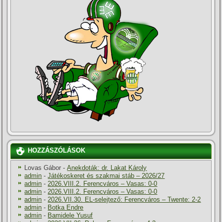
HOZZÁSZÓLÁSOK
Lovas Gábor
-
Anekdoták: dr. Lakat Károly
admin
-
Játékoskeret és szakmai stáb – 2026/27
admin
-
2026.VIII.2. Ferencváros – Vasas: 0-0
admin
-
2026.VIII.2. Ferencváros – Vasas: 0-0
admin
-
2026.VII.30. EL-selejtező: Ferencváros – Twente: 2-2
admin
-
Botka Endre
admin
-
Bamidele Yusuf