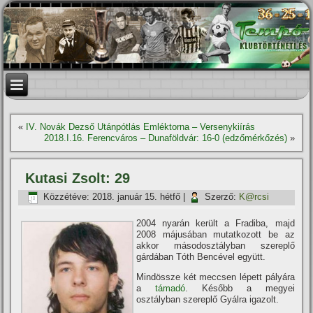
«
IV. Novák Dezső Utánpótlás Emléktorna – Versenykií­rás
2018.I.16. Ferencváros – Dunaföldvár: 16-0 (edzőmérkőzés)
»
Kutasi Zsolt: 29
Közzétéve:
2018. január 15. hétfő
|
Szerző:
K@rcsi
2004 nyarán került a Fradiba, majd
2008 májusában mutatkozott be az
akkor másodosztályban szereplő
gárdában Tóth Bencével együtt.
Mindössze két meccsen lépett pályára
a
támadó
. Később a megyei
osztályban szereplő Gyálra igazolt.