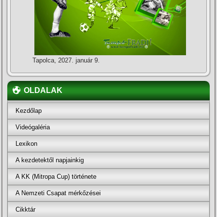
Tapolca, 2027. január 9.
OLDALAK
Kezdőlap
Videógaléria
Lexikon
A kezdetektől napjainkig
A KK (Mitropa Cup) története
A Nemzeti Csapat mérkőzései
Cikktár