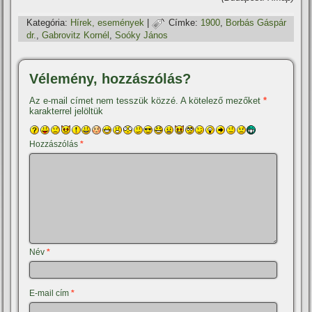
Kategória:
Hí­rek, események
|
Címke:
1900
,
Borbás Gáspár
dr.
,
Gabrovitz Kornél
,
Soóky János
Vélemény, hozzászólás?
Az e-mail címet nem tesszük közzé.
A kötelező mezőket
*
karakterrel jelöltük
Hozzászólás
*
Név
*
E-mail cím
*