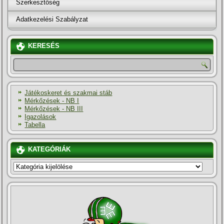
Szerkesztőség
Adatkezelési Szabályzat
KERESÉS
Játékoskeret és szakmai stáb
Mérkőzések - NB I
Mérkőzések - NB III
Igazolások
Tabella
KATEGÓRIÁK
KATEGÓRIÁK