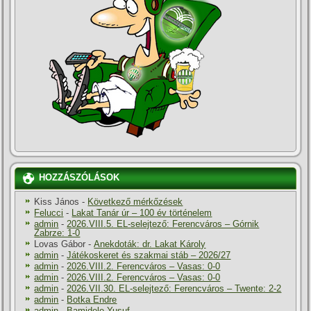
HOZZÁSZÓLÁSOK
Kiss János
-
Következő mérkőzések
Felucci
-
Lakat Tanár úr – 100 év történelem
admin
-
2026.VIII.5. EL-selejtező: Ferencváros – Górnik
Zabrze: 1-0
Lovas Gábor
-
Anekdoták: dr. Lakat Károly
admin
-
Játékoskeret és szakmai stáb – 2026/27
admin
-
2026.VIII.2. Ferencváros – Vasas: 0-0
admin
-
2026.VIII.2. Ferencváros – Vasas: 0-0
admin
-
2026.VII.30. EL-selejtező: Ferencváros – Twente: 2-2
admin
-
Botka Endre
admin
-
Bamidele Yusuf