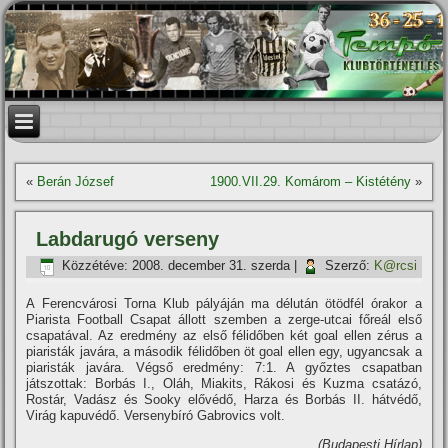
«
Berán József
1900.VII.29. Komárom – Kistétény
»
Labdarugó verseny
Közzétéve:
2008. december 31. szerda
|
Szerző:
K@rcsi
A Ferencvárosi Torna Klub pályáján ma délután ötödfél órakor a
Piarista Football Csapat állott szemben a zerge-utcai főreál első
csapatával. Az eredmény az első félidőben két goal ellen zérus a
piaristák javára, a második félidőben öt goal ellen egy, ugyancsak a
piaristák javára. Végső eredmény: 7:1. A győztes csapatban
játszottak: Borbás I., Oláh, Miakits, Rákosi és Kuzma csatázó,
Rostár, Vadász és Sooky elővédő, Harza és Borbás II. hátvédő,
Virág kapuvédő. Versenybí­ró Gabrovics volt.
(Budapesti Hí­rlap)