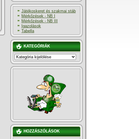
Játékoskeret és szakmai stáb
Mérkőzések - NB I
Mérkőzések - NB III
Igazolások
Tabella
KATEGÓRIÁK
KATEGÓRIÁK
HOZZÁSZÓLÁSOK