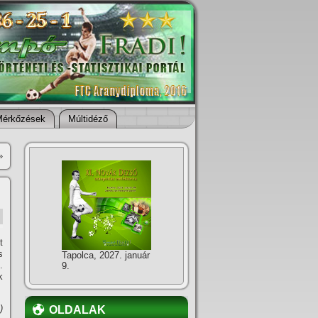
Mérkőzések
Múltidéző
»
t
s
Tapolca, 2027. január
.
9.
k
)
OLDALAK