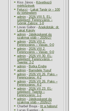
Kiss János
-
Következő
mérkőzések
Felucci
-
Lakat Tanár úr – 100
év történelem
admin
-
2026.VIII.5. EL-
selejtező: Ferencváros –
Górnik Zabrze: 1-0
Lovas Gábor
-
Anekdoták: dr.
Lakat Károly
admin
-
Játékoskeret és
szakmai stáb – 2026/27
admin
-
2026.VIII.2.
Ferencváros – Vasas: 0-0
admin
-
2026.VIII.2.
Ferencváros – Vasas: 0-0
admin
-
2026.VII.30. EL-
selejtező: Ferencváros –
Twente: 2-2
admin
-
Botka Endre
admin
-
Bamidele Yusuf
admin
-
2026.VII.26. Paks –
Ferencváros: 4-2
admin
-
2026.VII.26. Paks –
Ferencváros: 4-2
admin
-
2026.VII.23. EL-
selejtező: Twente –
Ferencváros: 1-2
admin
-
Játékoskeret és
szakmai stáb – 2026/27
Charbel Bouja
-
Itt a háboru!
Lucas Fuentes
-
A