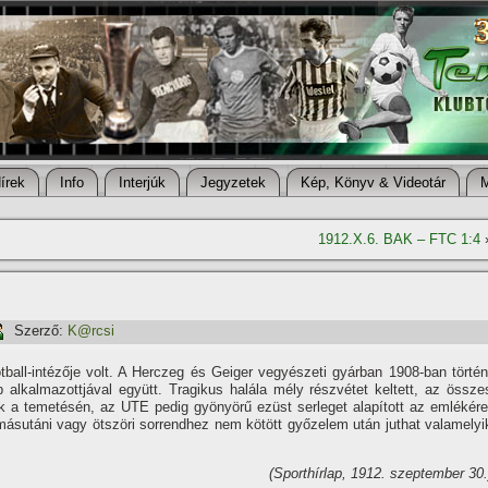
í­rek
Info
Interjúk
Jegyzetek
Kép, Könyv & Videotár
1912.X.6. BAK – FTC 1:4
Szerző:
K@rcsi
ball-intézője volt. A Herczeg és Geiger vegyészeti gyárban 1908-ban történ
 alkalmazottjával együtt. Tragikus halála mély részvétet keltett, az össze
tek a temetésén, az UTE pedig gyönyörű ezüst serleget alapí­tott az emlékére
másutáni vagy ötszöri sorrendhez nem kötött győzelem után juthat valamelyi
(Sporthí­rlap, 1912. szeptember 30.