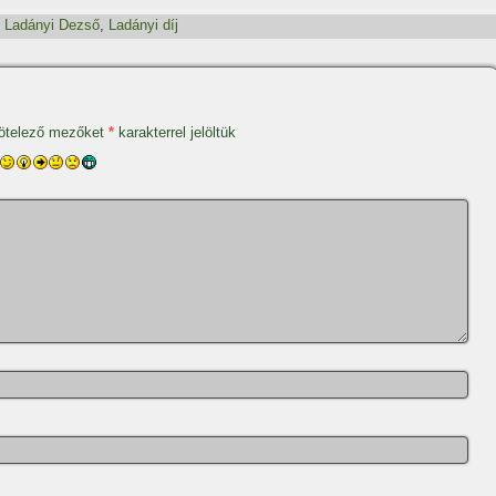
Ladányi Dezső
,
Ladányi dí­j
ötelező mezőket
*
karakterrel jelöltük