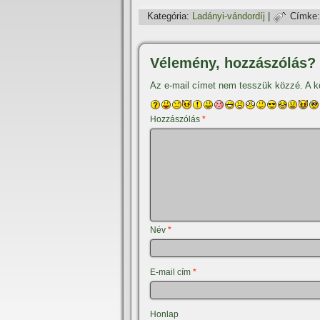
Kategória:
Ladányi-vándordí­j
|
Címke:
Vélemény, hozzászólás?
Az e-mail címet nem tesszük közzé.
A k
Hozzászólás
*
Név
*
E-mail cím
*
Honlap