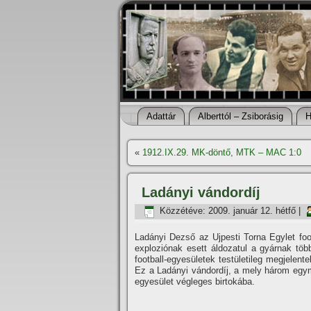
Adattár
Alberttól – Zsiborásig
H
«
1912.IX.29. MK-döntő, MTK – MAC 1:0
Ladányi vándordí­j
Közzétéve:
2009. január 12. hétfő
|
Ladányi Dezső az Ujpesti Torna Egylet foot
exploziónak esett áldozatul a gyárnak több
football-egyesületek testületileg megjelen
Ez a Ladányi vándordí­j, a mely három egy
egyesület végleges birtokába.