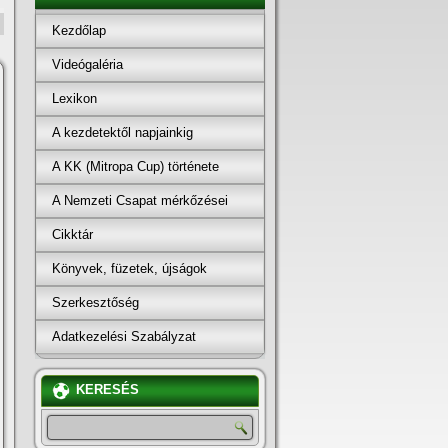
Kezdőlap
Videógaléria
Lexikon
A kezdetektől napjainkig
A KK (Mitropa Cup) története
A Nemzeti Csapat mérkőzései
Cikktár
Könyvek, füzetek, újságok
Szerkesztőség
Adatkezelési Szabályzat
KERESÉS