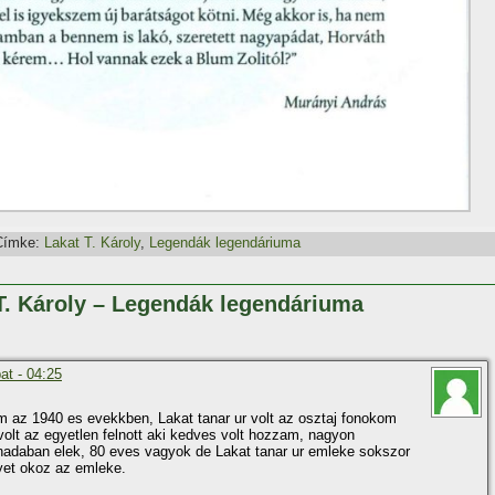
Címke:
Lakat T. Károly
,
Legendák legendáriuma
 T. Károly – Legendák legendáriuma
at - 04:25
tam az 1940 es evekkben, Lakat tanar ur volt az osztaj fonokom
volt az egyetlen felnott aki kedves volt hozzam, nagyon
adaban elek, 80 eves vagyok de Lakat tanar ur emleke sokszor
yet okoz az emleke.