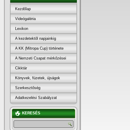
Kezdőlap
Videógaléria
Lexikon
A kezdetektől napjainkig
A KK (Mitropa Cup) története
A Nemzeti Csapat mérkőzései
Cikktár
Könyvek, füzetek, újságok
Szerkesztőség
Adatkezelési Szabályzat
KERESÉS