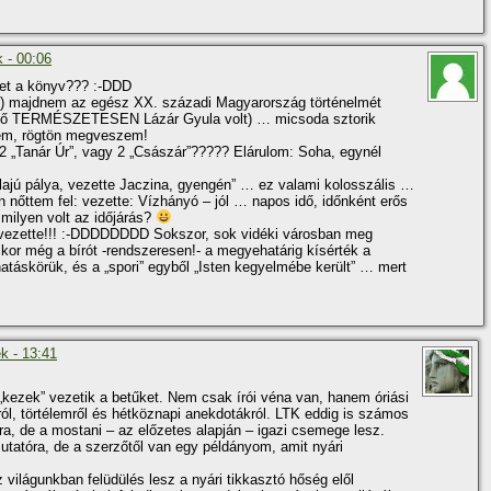
k - 00:06
het a könyv??? :-DDD
me”) majdnem az egész XX. századi Magyarország történelmét
első TERMÉSZETESEN Lázár Gyula volt) … micsoda sztorik
zem, rögtön megveszem!
lt 2 „Tanár Úr”, vagy 2 „Császár”????? Elárulom: Soha, egynél
lajú pálya, vezette Jaczina, gyengén” … ez valami kolosszális …
 nőttem fel: vezette: Ví­zhányó – jól … napos idő, időnként erős
 milyen volt az időjárás?
vezette!!! :-DDDDDDDD Sokszor, sok vidéki városban meg
ikor még a bí­rót -rendszeresen!- a megyehatárig kí­sérték a
atáskörük, és a „spori” egyből „Isten kegyelmébe került” … mert
ek - 13:41
„kezek” vezetik a betűket. Nem csak í­rói véna van, hanem óriási
ról, törtélemről és hétköznapi anekdotákról. LTK eddig is számos
lra, de a mostani – az előzetes alapján – igazi csemege lesz.
tatóra, de a szerzőtől van egy példányom, amit nyári
 világunkban felüdülés lesz a nyári tikkasztó hőség elől