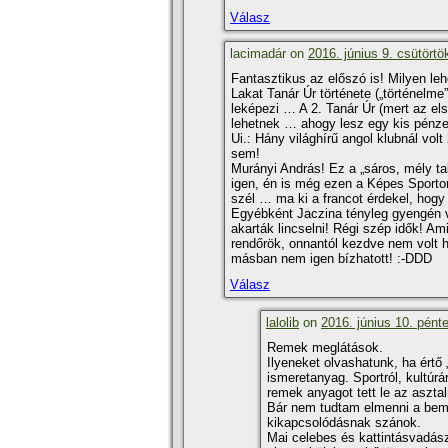
Válasz
lacimadár on
2016. június 9. csütörtö
Fantasztikus az előszó is! Milyen le
Lakat Tanár Úr története („történel
leképezi … A 2. Tanár Úr (mert az 
lehetnek … ahogy lesz egy kis pén
Ui.: Hány világhí­rű angol klubnál vo
sem!
Murányi András! Ez a „sáros, mély ta
igen, én is még ezen a Képes Sporton
szél … ma ki a francot érdekel, hogy
Egyébként Jaczina tényleg gyengén 
akarták lincselni! Régi szép idők! Am
rendőrök, onnantól kezdve nem volt h
másban nem igen bí­zhatott! :-DDD
Válasz
lalolib
on
2016. június 10. pént
Remek meglátások.
Ilyeneket olvashatunk, ha értő 
ismeretanyag. Sportról, kultúrá
remek anyagot tett le az aszta
Bár nem tudtam elmenni a bemu
kikapcsolódásnak szánok.
Mai celebes és kattintásvadász