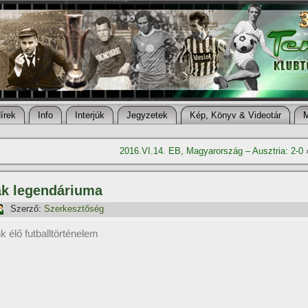
í­rek
Info
Interjúk
Jegyzetek
Kép, Könyv & Videotár
2016.VI.14. EB, Magyarország – Ausztria: 2-0
ák legendáriuma
Szerző:
Szerkesztőség
k élő futballtörténelem