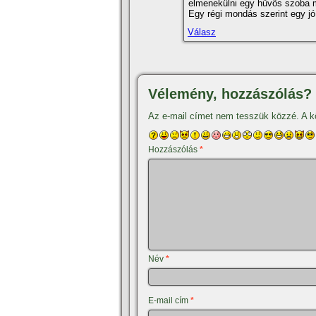
elmenekülni egy hűvös szoba m
Egy régi mondás szerint egy jó 
Válasz
Vélemény, hozzászólás?
Az e-mail címet nem tesszük közzé.
A k
Hozzászólás
*
Név
*
E-mail cím
*