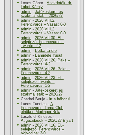
Lovas Gábor
-
Anekdoták: dr.
Lakat Károly
admin
-
Játékoskeret és
szakmai stáb – 2026/27
admin
-
2026.VIII.2.
Ferencváros – Vasas: 0-0
admin
-
2026.VIII.2.
Ferencváros – Vasas: 0-0
admin
-
2026.VII.30. EL-
selejtező: Ferencváros –
Twente: 2-2
admin
-
Botka Endre
admin
-
Bamidele Yusuf
admin
-
2026.VII.26. Paks –
Ferencváros: 4-2
admin
-
2026.VII.26. Paks –
Ferencváros: 4-2
admin
-
2026.VII.23. EL-
selejtező: Twente –
Ferencváros: 1-2
admin
-
Játékoskeret és
szakmai stáb – 2026/27
Charbel Bouja
-
Itt a háboru!
Lucas Fuentes
-
A
Ferencvárosi Torna Club
elnökei: Mailinger Béla
Laszlo dr.Kincses
-
Átigazolások – 2026/27 (nyár)
admin
-
2026.VII.16. EL-
selejtező: Ferencváros –
Vojvodina: 3-0