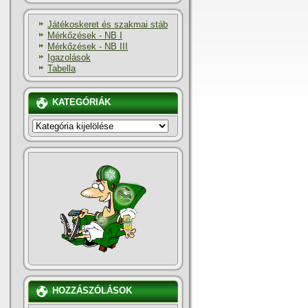
Játékoskeret és szakmai stáb
Mérkőzések - NB I
Mérkőzések - NB III
Igazolások
Tabella
KATEGÓRIÁK
KATEGÓRIÁK
HOZZÁSZÓLÁSOK