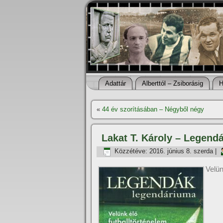
Adattár
Alberttól – Zsiborásig
H
«
44 év szorí­tásában – Négyből négy
Lakat T. Károly – Legend
Közzétéve:
2016. június 8. szerda
|
Velün