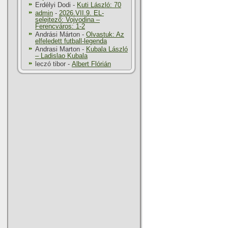
Erdélyi Dodi
-
Kuti László: 70
admin
-
2026.VII.9. EL-
selejtező: Vojvodina –
Ferencváros: 1-2
Andrási Márton
-
Olvastuk: Az
elfeledett futball-legenda
Andrasi Marton
-
Kubala László
– Ladislao Kubala
leczó tibor
-
Albert Flórián