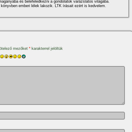
agányába és belefeledkezni a gondolatok varázslatos világába.
könyvben emberi lélek lakozik. LTK í­rásait ezért is kedvelem.
ötelező mezőket
*
karakterrel jelöltük