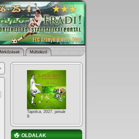
Mérkőzések
Múltidéző
»
Tapolca, 2027. január
9.
OLDALAK