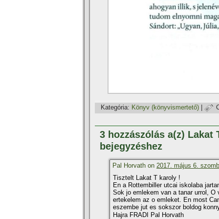
Kategória:
Könyv (könyvismertető)
|
3 hozzászólás a(z) Lakat
bejegyzéshez
Pal Horvath on
2017. május 6. szomb
Tisztelt Lakat T karoly !
En a Rottembiller utcai iskolaba jar
Sok jo emlekem van a tanar urrol, O 
ertekelem az o emleket. En most Can
eszembe jut es sokszor boldog konn
Hajra FRADI Pal Horvath