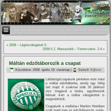
«
2008 – Légiósválogatott II.
2009.II.2. Marsaxlokk – Ferencváros: 2-4
»
Máltán edzőtáborozik a csapat
Közzétéve:
2009. április 19. vasárnap
|
Szerző:
K@rcsi
Labdarúgócsapatunk pénteken este indul
a máltai edzőtáborba, amely egy hétig
tart majd. A szakmai stáb 30 játékost
visz magával a túrára, együttesünk
február 4-én a máltai válogatottal is
megmérkőzik.
Csapatunk a mellieha-i Maritim Hotelben
száll majd meg az edzőtáborozás során.