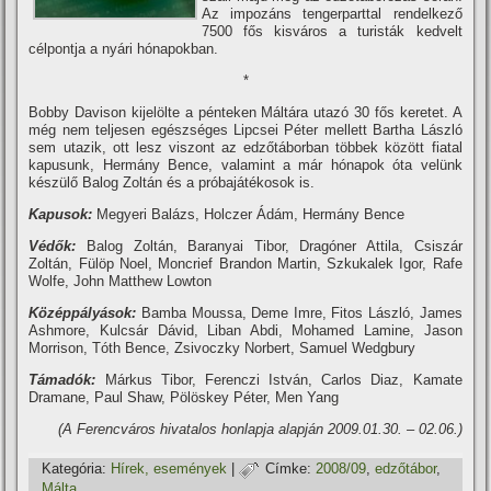
Az impozáns tengerparttal rendelkező
7500 fős kisváros a turisták kedvelt
célpontja a nyári hónapokban.
*
Bobby Davison kijelölte a pénteken Máltára utazó 30 fős keretet. A
még nem teljesen egészséges Lipcsei Péter mellett Bartha László
sem utazik, ott lesz viszont az edzőtáborban többek között fiatal
kapusunk, Hermány Bence, valamint a már hónapok óta velünk
készülő Balog Zoltán és a próbajátékosok is.
Kapusok:
Megyeri Balázs, Holczer Ádám, Hermány Bence
Védők:
Balog Zoltán, Baranyai Tibor, Dragóner Attila, Csiszár
Zoltán, Fülöp Noel, Moncrief Brandon Martin, Szkukalek Igor, Rafe
Wolfe, John Matthew Lowton
Középpályások:
Bamba Moussa, Deme Imre, Fitos László, James
Ashmore, Kulcsár Dávid, Liban Abdi, Mohamed Lamine, Jason
Morrison, Tóth Bence, Zsivoczky Norbert, Samuel Wedgbury
Támadók:
Márkus Tibor, Ferenczi István, Carlos Diaz, Kamate
Dramane, Paul Shaw, Pölöskey Péter, Men Yang
(A Ferencváros hivatalos honlapja alapján 2009.01.30. – 02.06.)
Kategória:
Hí­rek, események
|
Címke:
2008/09
,
edzőtábor
,
Málta