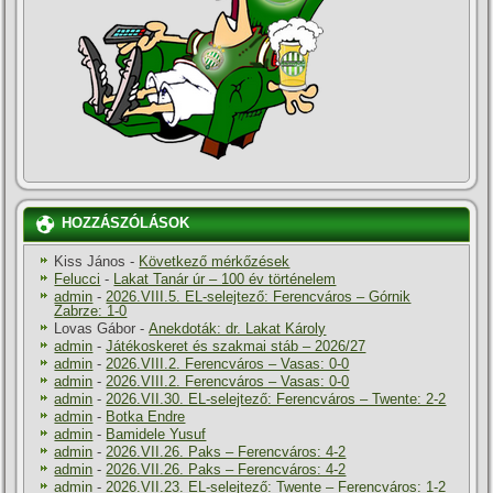
HOZZÁSZÓLÁSOK
Kiss János
-
Következő mérkőzések
Felucci
-
Lakat Tanár úr – 100 év történelem
admin
-
2026.VIII.5. EL-selejtező: Ferencváros – Górnik
Zabrze: 1-0
Lovas Gábor
-
Anekdoták: dr. Lakat Károly
admin
-
Játékoskeret és szakmai stáb – 2026/27
admin
-
2026.VIII.2. Ferencváros – Vasas: 0-0
admin
-
2026.VIII.2. Ferencváros – Vasas: 0-0
admin
-
2026.VII.30. EL-selejtező: Ferencváros – Twente: 2-2
admin
-
Botka Endre
admin
-
Bamidele Yusuf
admin
-
2026.VII.26. Paks – Ferencváros: 4-2
admin
-
2026.VII.26. Paks – Ferencváros: 4-2
admin
-
2026.VII.23. EL-selejtező: Twente – Ferencváros: 1-2