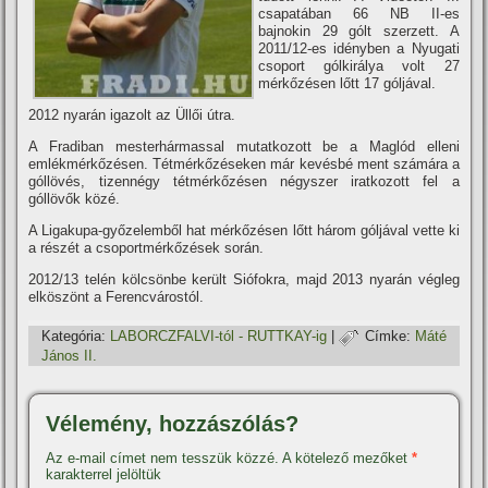
csapatában 66 NB II-es
bajnokin 29 gólt szerzett. A
2011/12-es idényben a Nyugati
csoport gólkirálya volt 27
mérkőzésen lőtt 17 góljával.
2012 nyarán igazolt az Üllői útra.
A Fradiban mesterhármassal mutatkozott be a Maglód elleni
emlékmérkőzésen. Tétmérkőzéseken már kevésbé ment számára a
góllövés, tizennégy tétmérkőzésen négyszer iratkozott fel a
góllövők közé.
A Ligakupa-győzelemből hat mérkőzésen lőtt három góljával vette ki
a részét a csoportmérkőzések során.
2012/13 telén kölcsönbe került Siófokra, majd 2013 nyarán végleg
elköszönt a Ferencvárostól.
Kategória:
LABORCZFALVI-tól - RUTTKAY-ig
|
Címke:
Máté
János II.
Vélemény, hozzászólás?
Az e-mail címet nem tesszük közzé.
A kötelező mezőket
*
karakterrel jelöltük