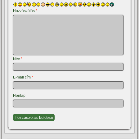
Hozzászólás
*
Név
*
E-mail cím
*
Honlap