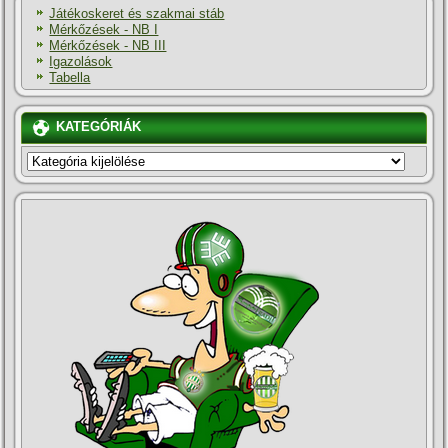
Játékoskeret és szakmai stáb
Mérkőzések - NB I
Mérkőzések - NB III
Igazolások
Tabella
KATEGÓRIÁK
KATEGÓRIÁK