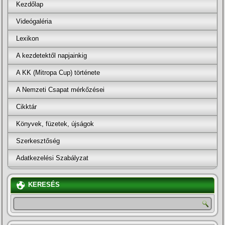
Kezdőlap
Videógaléria
Lexikon
A kezdetektől napjainkig
A KK (Mitropa Cup) története
A Nemzeti Csapat mérkőzései
Cikktár
Könyvek, füzetek, újságok
Szerkesztőség
Adatkezelési Szabályzat
KERESÉS