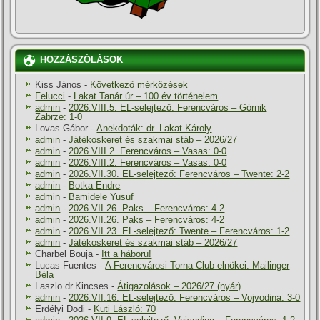
HOZZÁSZÓLÁSOK
Kiss János
-
Következő mérkőzések
Felucci
-
Lakat Tanár úr – 100 év történelem
admin
-
2026.VIII.5. EL-selejtező: Ferencváros – Górnik
Zabrze: 1-0
Lovas Gábor
-
Anekdoták: dr. Lakat Károly
admin
-
Játékoskeret és szakmai stáb – 2026/27
admin
-
2026.VIII.2. Ferencváros – Vasas: 0-0
admin
-
2026.VIII.2. Ferencváros – Vasas: 0-0
admin
-
2026.VII.30. EL-selejtező: Ferencváros – Twente: 2-2
admin
-
Botka Endre
admin
-
Bamidele Yusuf
admin
-
2026.VII.26. Paks – Ferencváros: 4-2
admin
-
2026.VII.26. Paks – Ferencváros: 4-2
admin
-
2026.VII.23. EL-selejtező: Twente – Ferencváros: 1-2
admin
-
Játékoskeret és szakmai stáb – 2026/27
Charbel Bouja
-
Itt a háboru!
Lucas Fuentes
-
A Ferencvárosi Torna Club elnökei: Mailinger
Béla
Laszlo dr.Kincses
-
Átigazolások – 2026/27 (nyár)
admin
-
2026.VII.16. EL-selejtező: Ferencváros – Vojvodina: 3-0
Erdélyi Dodi
-
Kuti László: 70