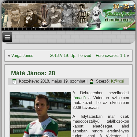
«
Varga János
2018.V.19. Bp. Honvéd – Ferencváros: 1-1
»
Máté János: 28
Közzétéve:
2018. május 19. szombat
|
Szerző:
K@rcsi
A Debrecenben nevelkedett
támadó
a Videoton szí­neiben
mutatkozott be az élvonalban
2009 tavaszán.
A folytatásban már csak
másodosztályú találkozókon
kapott lehetőséget, ahol
azonban rendre eredményes
tudott lenni. A Videoton II.