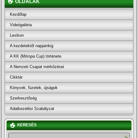
OLDALAK
Kezdőlap
Videógaléria
Lexikon
A kezdetektől napjainkig
A KK (Mitropa Cup) története
A Nemzeti Csapat mérkőzései
Cikktár
Könyvek, füzetek, újságok
Szerkesztőség
Adatkezelési Szabályzat
KERESÉS