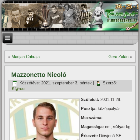
«
Marijan Cabraja
Gera Zalán
»
Mazzonetto Nicoló
Közzétéve:
2021. szeptember 3. péntek
|
Szerző:
K@rcsi
Született:
2001.11.28.
Posztja:
középpályás
Mezszáma:
Magassága:
cm,
súlya:
kg
Érkezett:
Diósjenő SE