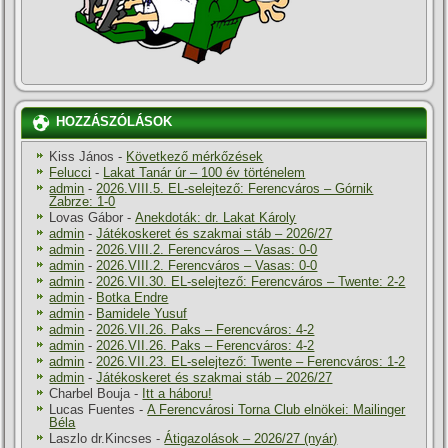
HOZZÁSZÓLÁSOK
Kiss János
-
Következő mérkőzések
Felucci
-
Lakat Tanár úr – 100 év történelem
admin
-
2026.VIII.5. EL-selejtező: Ferencváros – Górnik
Zabrze: 1-0
Lovas Gábor
-
Anekdoták: dr. Lakat Károly
admin
-
Játékoskeret és szakmai stáb – 2026/27
admin
-
2026.VIII.2. Ferencváros – Vasas: 0-0
admin
-
2026.VIII.2. Ferencváros – Vasas: 0-0
admin
-
2026.VII.30. EL-selejtező: Ferencváros – Twente: 2-2
admin
-
Botka Endre
admin
-
Bamidele Yusuf
admin
-
2026.VII.26. Paks – Ferencváros: 4-2
admin
-
2026.VII.26. Paks – Ferencváros: 4-2
admin
-
2026.VII.23. EL-selejtező: Twente – Ferencváros: 1-2
admin
-
Játékoskeret és szakmai stáb – 2026/27
Charbel Bouja
-
Itt a háboru!
Lucas Fuentes
-
A Ferencvárosi Torna Club elnökei: Mailinger
Béla
Laszlo dr.Kincses
-
Átigazolások – 2026/27 (nyár)