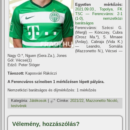
Egyetlen mérkőzés:
2021.09.03., Topolya, FK
TSC — Ferencváros: 2-1
(1-0), nemzetközi
barátságos
Ferencváros: Szécsi G.
(Mergl) — Könczey, Cubra
(Orosz Ma.*), S. Mmaee
(Arday), Cabraja (Vida K.)
— Leandro, Somália
(Mazzonetto N.), Vécsei —
Nagy O.*, Nguen (Gera Za.), Jones
Gól: Vécsei(1)
Edző: Peter Stöger
Távozott:
Kaposvári Rákóczi
A Ferencváros szí­neiben 1 mérkőzésen lépett pályára.
Nemzetközi barátságos és dí­jmérkőzés: 1 mérkőzés
Kategória:
Játékosok
|
Címke:
2021/22
,
Mazzonetto Nicoló
,
testvérek
Vélemény, hozzászólás?