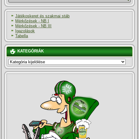
Játékoskeret és szakmai stáb
Mérkőzések - NB I
Mérkőzések - NB III
Igazolások
Tabella
KATEGÓRIÁK
KATEGÓRIÁK