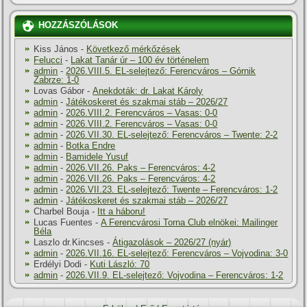
HOZZÁSZÓLÁSOK
Kiss János
-
Következő mérkőzések
Felucci
-
Lakat Tanár úr – 100 év történelem
admin
-
2026.VIII.5. EL-selejtező: Ferencváros – Górnik
Zabrze: 1-0
Lovas Gábor
-
Anekdoták: dr. Lakat Károly
admin
-
Játékoskeret és szakmai stáb – 2026/27
admin
-
2026.VIII.2. Ferencváros – Vasas: 0-0
admin
-
2026.VIII.2. Ferencváros – Vasas: 0-0
admin
-
2026.VII.30. EL-selejtező: Ferencváros – Twente: 2-2
admin
-
Botka Endre
admin
-
Bamidele Yusuf
admin
-
2026.VII.26. Paks – Ferencváros: 4-2
admin
-
2026.VII.26. Paks – Ferencváros: 4-2
admin
-
2026.VII.23. EL-selejtező: Twente – Ferencváros: 1-2
admin
-
Játékoskeret és szakmai stáb – 2026/27
Charbel Bouja
-
Itt a háboru!
Lucas Fuentes
-
A Ferencvárosi Torna Club elnökei: Mailinger
Béla
Laszlo dr.Kincses
-
Átigazolások – 2026/27 (nyár)
admin
-
2026.VII.16. EL-selejtező: Ferencváros – Vojvodina: 3-0
Erdélyi Dodi
-
Kuti László: 70
admin
-
2026.VII.9. EL-selejtező: Vojvodina – Ferencváros: 1-2