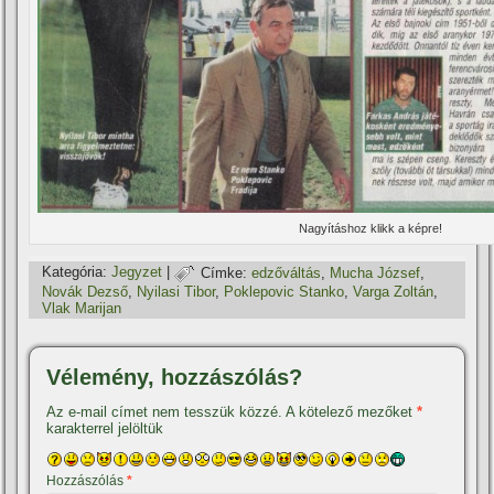
Nagyí­táshoz klikk a képre!
Kategória:
Jegyzet
|
Címke:
edzőváltás
,
Mucha József
,
Novák Dezső
,
Nyilasi Tibor
,
Poklepovic Stanko
,
Varga Zoltán
,
Vlak Marijan
Vélemény, hozzászólás?
Az e-mail címet nem tesszük közzé.
A kötelező mezőket
*
karakterrel jelöltük
Hozzászólás
*