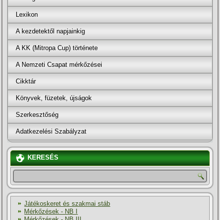
Lexikon
A kezdetektől napjainkig
A KK (Mitropa Cup) története
A Nemzeti Csapat mérkőzései
Cikktár
Könyvek, füzetek, újságok
Szerkesztőség
Adatkezelési Szabályzat
KERESÉS
Játékoskeret és szakmai stáb
Mérkőzések - NB I
Mérkőzések - NB III