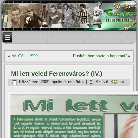
«
Mr. Gól – 1999
„Puskás bombázta a kapumat”
»
Mi lett veled Ferencváros? (IV.)
Közzétéve:
2009. április 9. csütörtök
|
Szerző:
K@rcsi