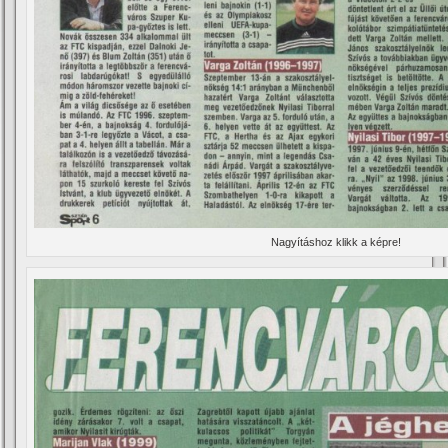
Nagyí­táshoz klikk a képre!