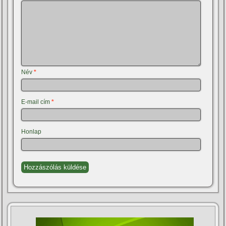
Név
*
E-mail cím
*
Honlap