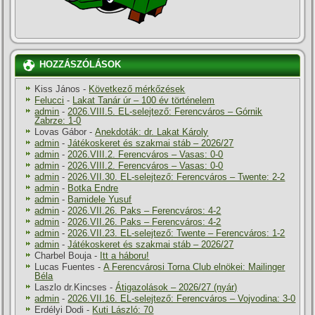
HOZZÁSZÓLÁSOK
Kiss János
-
Következő mérkőzések
Felucci
-
Lakat Tanár úr – 100 év történelem
admin
-
2026.VIII.5. EL-selejtező: Ferencváros – Górnik
Zabrze: 1-0
Lovas Gábor
-
Anekdoták: dr. Lakat Károly
admin
-
Játékoskeret és szakmai stáb – 2026/27
admin
-
2026.VIII.2. Ferencváros – Vasas: 0-0
admin
-
2026.VIII.2. Ferencváros – Vasas: 0-0
admin
-
2026.VII.30. EL-selejtező: Ferencváros – Twente: 2-2
admin
-
Botka Endre
admin
-
Bamidele Yusuf
admin
-
2026.VII.26. Paks – Ferencváros: 4-2
admin
-
2026.VII.26. Paks – Ferencváros: 4-2
admin
-
2026.VII.23. EL-selejtező: Twente – Ferencváros: 1-2
admin
-
Játékoskeret és szakmai stáb – 2026/27
Charbel Bouja
-
Itt a háboru!
Lucas Fuentes
-
A Ferencvárosi Torna Club elnökei: Mailinger
Béla
Laszlo dr.Kincses
-
Átigazolások – 2026/27 (nyár)
admin
-
2026.VII.16. EL-selejtező: Ferencváros – Vojvodina: 3-0
Erdélyi Dodi
-
Kuti László: 70