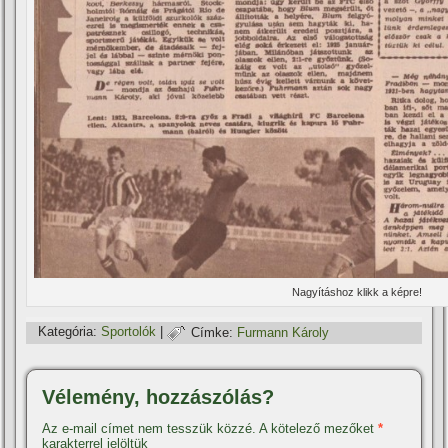
Nagyí­táshoz klikk a képre!
Kategória:
Sportolók
|
Címke:
Furmann Károly
Vélemény, hozzászólás?
Az e-mail címet nem tesszük közzé.
A kötelező mezőket
*
karakterrel jelöltük