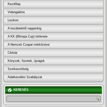
Kezdőlap
Videógaléria
Lexikon
A kezdetektől napjainkig
A KK (Mitropa Cup) története
A Nemzeti Csapat mérkőzései
Cikktár
Könyvek, füzetek, újságok
Szerkesztőség
Adatkezelési Szabályzat
KERESÉS