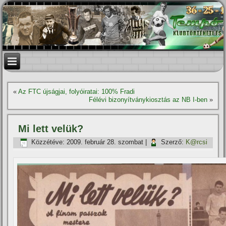
«
Az FTC újságjai, folyóiratai: 100% Fradi
Félévi bizonyí­tványkiosztás az NB I-ben
»
Mi lett velük?
Közzétéve:
2009. február 28. szombat
|
Szerző:
K@rcsi