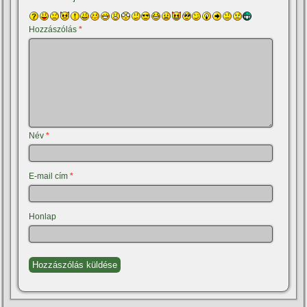
Hozzászólás
*
Név
*
E-mail cím
*
Honlap