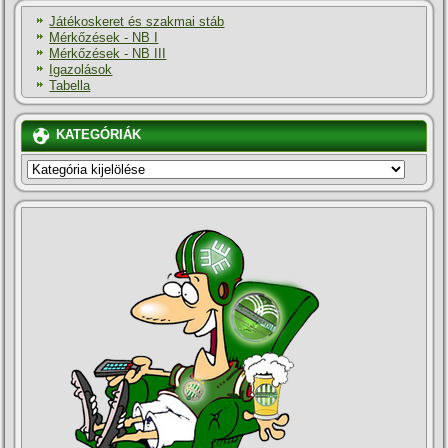
Játékoskeret és szakmai stáb
Mérkőzések - NB I
Mérkőzések - NB III
Igazolások
Tabella
KATEGÓRIÁK
KATEGÓRIÁK