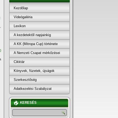
Kezdőlap
Videógaléria
:
Lexikon
,
A kezdetektől napjainkig
A KK (Mitropa Cup) története
0
A Nemzeti Csapat mérkőzései
a
Cikktár
Könyvek, füzetek, újságok
Szerkesztőség
Adatkezelési Szabályzat
KERESÉS