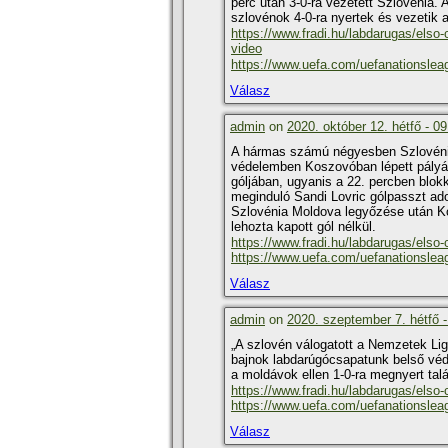
perc után 3-0-ra vezetett Szlovénia.
szlovénok 4-0-ra nyertek és vezetik a
https://www.fradi.hu/labdarugas/elso-
video
https://www.uefa.com/uefanationsle
Válasz
admin
on
2020. október 12. hétfő - 09
A hármas számú négyesben Szlovénia 
védelemben Koszovóban lépett pályár
góljában, ugyanis a 22. percben blokk
meginduló Sandi Lovric gólpasszt ad
Szlovénia Moldova legyőzése után Ko
lehozta kapott gól nélkül.
https://www.fradi.hu/labdarugas/elso-
https://www.uefa.com/uefanationsle
Válasz
admin
on
2020. szeptember 7. hétfő -
„A szlovén válogatott a Nemzetek Ligá
bajnok labdarúgócsapatunk belső védő
a moldávok ellen 1-0-ra megnyert tal
https://www.fradi.hu/labdarugas/elso-
https://www.uefa.com/uefanationsle
Válasz