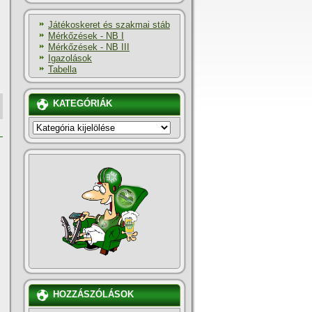
Játékoskeret és szakmai stáb
Mérkőzések - NB I
Mérkőzések - NB III
Igazolások
Tabella
KATEGÓRIÁK
KATEGÓRIÁK
HOZZÁSZÓLÁSOK