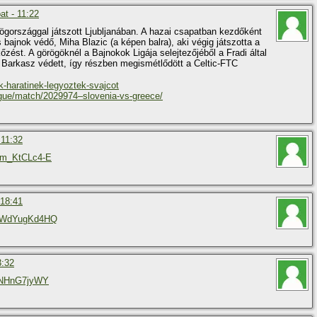
t - 11:22
rögországgal játszott Ljubljanában. A hazai csapatban kezdőként
bajnok védő, Miha Blazic (a képen balra), aki végig játszotta a
őzést. A görögöknél a Bajnokok Ligája selejtezőjéből a Fradi által
z Barkasz védett, így részben megismétlődött a Celtic-FTC
ek-haratinek-legyoztek-svajcot
ague/match/2029974–slovenia-vs-greece/
 11:32
Om_KtCLc4-E
 18:41
=EWdYugKd4HQ
3:32
-lNHnG7jyWY