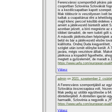
Ferencvárosi szempontból pikáns párh
csoportban Szlovénia Szlovákiát fog
is a kezdőcsapatban kapott szerepet
Mak többször is veszélyesen ívelt be
tudtak a csapattársai élni a lehetős
majd kilenc perccel később érdekes e
amiért a játékvezető büntetőt adott 
azonban jelzett, a bíró megnézte az 
többet támadott, de nem tudott gólt s
A második játékrészben felpörögtek 
belül és bár a játékvezető elsőre tov
kiállította. Ondrej Duda kiegyenlítet
szöglet után ismét előnybe került. A
javára, mégis vesztésre álltak. Makot
játékosa a kispadról figyelhette, aho
megtett a győzelemért, de maradt a 2
https://www.uefa.com/european-quali
Válasz
admin
on
2021. szeptember 2. csütör
A Ferencváros szempontjából az egy
Szlovákia összecsapása volt, hiszen 
Mak pedig az utóbbi együttesbe a 64.
döntetlenjéből. A döntetlen igazán 
harmadik, Szlovénia a negyedik a „H”
https://www.uefa.com/european-quali
Válasz