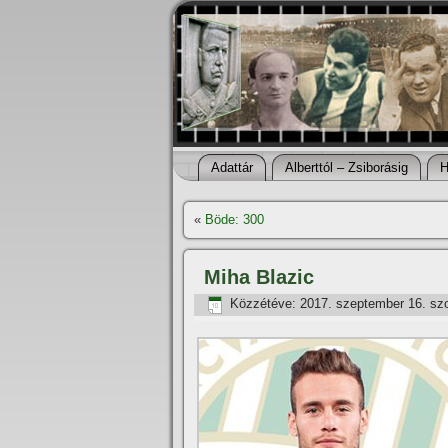
Adattár
Alberttól – Zsiborásig
H
«
Böde: 300
Miha Blazic
Közzétéve:
2017. szeptember 16. sz