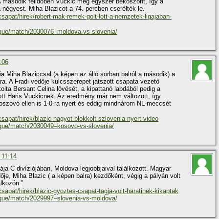
 A második félidőben Vuckic még egyszer beköszönt, így a
 négyest. Miha Blazicot a 74. percben cserélték le.
csapat/hirek/robert-mak-remek-golt-lott-a-nemzetek-ligajaban-
ague/match/2030076–moldova-vs-slovenia/
:06
Miha Blaziccsal (a képen az álló sorban balról a második) a
a. A Fradi védője kulcsszerepet játszott csapata vezető
olta Bersant Celina lövését, a kipattanó labdából pedig a
ott Haris Vuckicnek. Az eredmény már nem változott, így
szovó ellen is 1-0-ra nyert és eddig mindhárom NL-meccsét
csapat/hirek/blazic-nagyot-blokkolt-szlovenia-nyert-video
ague/match/2030049–kosovo-vs-slovenia/
 11:14
ja C divíziójában, Moldova legjobbjaival találkozott. Magyar
je, Miha Blazic ( a képen balra) kezdőként, végig a pályán volt
álkozón.”
csapat/hirek/blazic-gyoztes-csapat-tagja-volt-haratinek-kikaptak
ague/match/2029997–slovenia-vs-moldova/