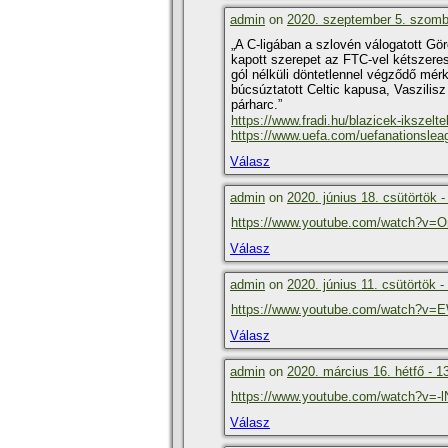
admin
on
2020. szeptember 5. szomba
„A C-ligában a szlovén válogatott Gö
kapott szerepet az FTC-vel kétszeres 
gól nélküli döntetlennel végződő mérk
búcsúztatott Celtic kapusa, Vaszilis
párharc.”
https://www.fradi.hu/blazicek-ikszelt
https://www.uefa.com/uefanationsle
Válasz
admin
on
2020. június 18. csütörtök -
https://www.youtube.com/watch?v=
Válasz
admin
on
2020. június 11. csütörtök -
https://www.youtube.com/watch?v
Válasz
admin
on
2020. március 16. hétfő - 1
https://www.youtube.com/watch?v=
Válasz