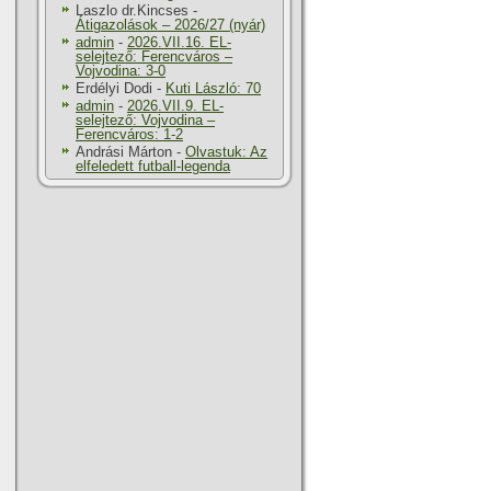
Laszlo dr.Kincses
-
Átigazolások – 2026/27 (nyár)
admin
-
2026.VII.16. EL-
selejtező: Ferencváros –
Vojvodina: 3-0
Erdélyi Dodi
-
Kuti László: 70
admin
-
2026.VII.9. EL-
selejtező: Vojvodina –
Ferencváros: 1-2
Andrási Márton
-
Olvastuk: Az
elfeledett futball-legenda