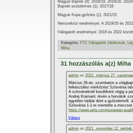
Magyar Bajnok (4): 2018/19, 2019/20, 2020
Bajnoki ezüstérmes (1): 2017/18
Magyar Kupa győztes (1): 2021/22
Nemzetközi eredményei: A 2019/20 és 2021/2
Válogatott eredményei: 2018 és 2022 közöt
Kategória:
FTC Válogatott Játékosok
,
Lé
Miha
31 hozzászólás a(z) Miha
admin
on
2022. március 27. vasárnap
Március 26-án, szombaton a világbajn
felkészülési mérkőzést Szlovénia lab
A szlovéneknél kezdőként végig a pál
Andrej Kramaric révén a horvátok sze
egyetlen találat dönt a győzelemről,
Szlovénia 1-1-re mentette a meccset
https://www.uefa.com/european-qualif
Válasz
admin
on
2021. november 12. péntek 