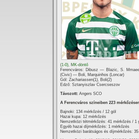
(1-0), MK-döntő
Ferencváros: Dibusz — Blazic, S. Mmaee,
(Civic) — Boli, Marquinhos (Loncar)
Gól: Zachariassen(1), Boli(2)
Edző: Sztanyiszlav Csercseszov
Távozott:
Angers SCO
A Ferencváros szí­neiben 223 mérkőzésen l
Bajnoki: 134 mérkőzés / 12 gól
Hazai kupa: 12 mérkőzés
Nemzetközi tétmérkőzés: 41 mérkőzés / 1 
Egyéb hazai dí­jmérkőzés: 1 mérkőzés
Nemzetközi barátságos és dí­jmérkőzés: 35