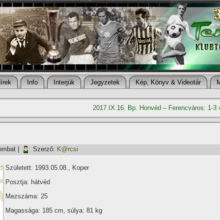
í­rek
Info
Interjúk
Jegyzetek
Kép, Könyv & Videotár
2017.IX.16. Bp. Honvéd – Ferencváros: 1-3
ombat
|
Szerző:
K@rcsi
Született: 1993.05.08., Koper
Posztja: hátvéd
Mezszáma: 25
Magassága: 185 cm, súlya: 81 kg