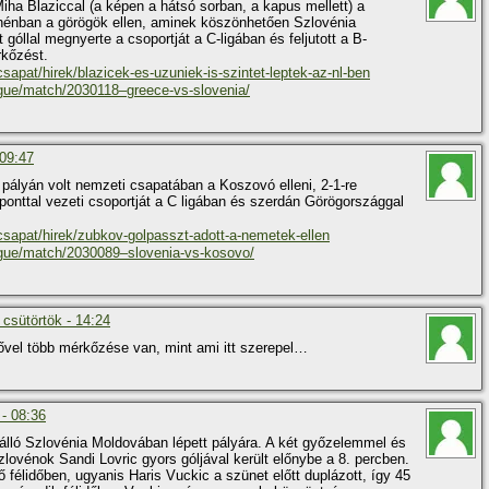
iha Blaziccal (a képen a hátsó sorban, a kapus mellett) a
Athénban a görögök ellen, aminek köszönhetően Szlovénia
góllal megnyerte a csoportját a C-ligában és feljutott a B-
rkőzést.
csapat/hirek/blazicek-es-uzuniek-is-szintet-leptek-az-nl-ben
gue/match/2030118–greece-vs-slovenia/
 09:47
pályán volt nemzeti csapatában a Koszovó elleni, 2-1-re
onttal vezeti csoportját a C ligában és szerdán Görögországgal
-csapat/hirek/zubkov-golpasszt-adott-a-nemetek-ellen
ague/match/2030089–slovenia-vs-kosovo/
 csütörtök - 14:24
ővel több mérkőzése van, mint ami itt szerepel…
 - 08:36
lálló Szlovénia Moldovában lépett pályára. A két győzelemmel és
zlovénok Sandi Lovric gyors góljával került előnybe a 8. percben.
ső félidőben, ugyanis Haris Vuckic a szünet előtt duplázott, így 45