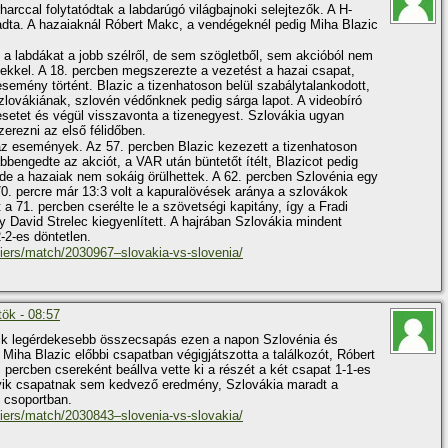
arccal folytatódtak a labdarúgó világbajnoki selejtezők. A H-
adta. A hazaiaknál Róbert Makc, a vendégeknél pedig Miha Blazic
.
 a labdákat a jobb szélről, de sem szögletből, sem akcióból nem
égekkel. A 18. percben megszerezte a vezetést a hazai csapat,
semény történt. Blazic a tizenhatoson belül szabálytalankodott,
Szlovákiának, szlovén védőnknek pedig sárga lapot. A videobíró
esetet és végül visszavonta a tizenegyest. Szlovákia ugyan
zerezni az első félidőben.
az események. Az 57. percben Blazic kezezett a tizenhatoson
ábbengedte az akciót, a VAR után büntetőt ítélt, Blazicot pedig
t, de a hazaiak nem sokáig örülhettek. A 62. percben Szlovénia egy
 70. percre már 13:3 volt a kapuralövések aránya a szlovákok
 a 71. percben cserélte le a szövetségi kapitány, így a Fradi
gy David Strelec kiegyenlített. A hajrában Szlovákia mindent
-2-es döntetlen.
fiers/match/2030967–slovakia-vs-slovenia/
tök - 08:57
ik legérdekesebb összecsapás ezen a napon Szlovénia és
Miha Blazic előbbi csapatban végigjátszotta a találkozót, Róbert
 percben csereként beállva vette ki a részét a két csapat 1-1-es
egyik csapatnak sem kedvező eredmény, Szlovákia maradt a
 csoportban.
fiers/match/2030843–slovenia-vs-slovakia/