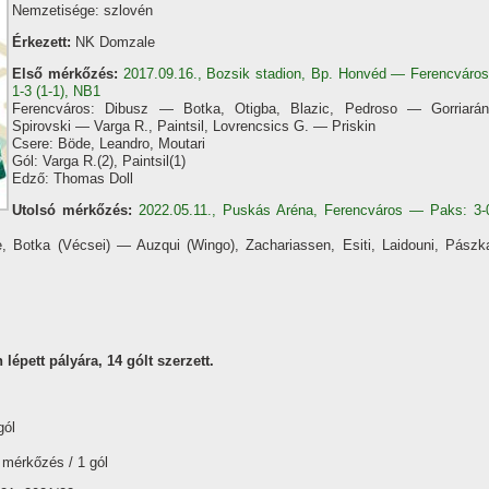
Nemzetisége: szlovén
Érkezett:
NK Domzale
Első mérkőzés:
2017.09.16., Bozsik stadion, Bp. Honvéd — Ferencváros
1-3 (1-1), NB1
Ferencváros: Dibusz — Botka, Otigba, Blazic, Pedroso — Gorriarán
Spirovski — Varga R., Paintsil, Lovrencsics G. — Priskin
Csere: Böde, Leandro, Moutari
Gól: Varga R.(2), Paintsil(1)
Edző: Thomas Doll
Utolsó mérkőzés:
2022.05.11., Puskás Aréna, Ferencváros — Paks: 3-
 Botka (Vécsei) — Auzqui (Wingo), Zachariassen, Esiti, Laidouni, Pászk
épett pályára, 14 gólt szerzett.
gól
 mérkőzés / 1 gól