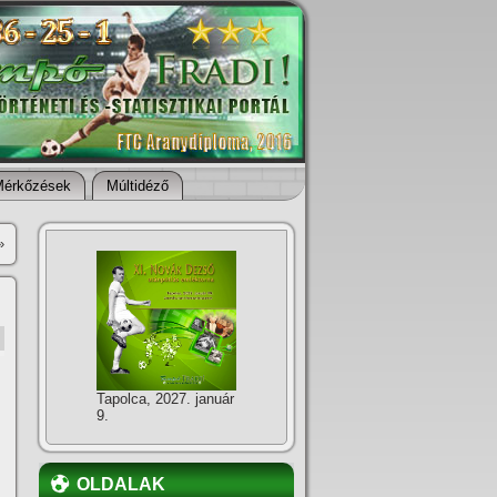
Mérkőzések
Múltidéző
»
Tapolca, 2027. január
9.
OLDALAK