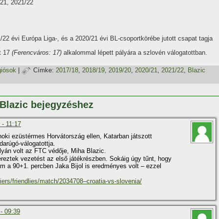
/21, 2021/22
2 évi Európa Liga-, és a 2020/21 évi BL-csoportkörébe jutott csapat tagja
t 17
(Ferencváros: 17)
alkalommal lépett pályára a szlovén válogatottban.
giósok
|
Címke:
2017/18
,
2018/19
,
2019/20
,
2020/21
,
2021/22
,
Blazic
 Blazic bejegyzéshez
 - 11:17
oki ezüstérmes Horvátország ellen, Katarban játszott
darúgó-válogatottja.
yán volt az FTC védője, Miha Blazic.
reztek vezetést az első játékrészben. Sokáig úgy tűnt, hogy
 ám a 90+1. percben Jaka Bijol is eredményes volt – ezzel
.
iers/friendlies/match/2034708–croatia-vs-slovenia/
- 09:39