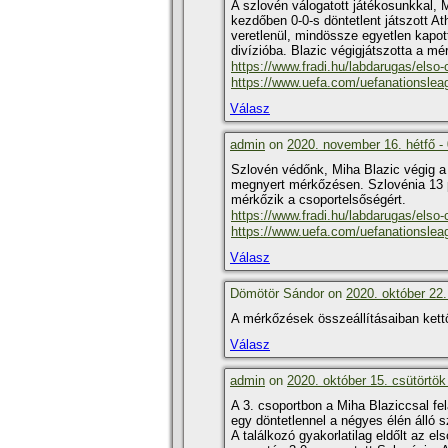
A szlovén válogatott játékosunkkal, M
kezdőben 0-0-s döntetlent játszott 
veretlenül, mindössze egyetlen kapott 
divízióba. Blazic végigjátszotta a mé
https://www.fradi.hu/labdarugas/elso-
https://www.uefa.com/uefanationslea
Válasz
admin
on
2020. november 16. hétfő -
Szlovén védőnk, Miha Blazic végig a 
megnyert mérkőzésen. Szlovénia 13 p
mérkőzik a csoportelsőségért.
https://www.fradi.hu/labdarugas/elso
https://www.uefa.com/uefanationsle
Válasz
Dömötör Sándor on
2020. október 22.
A mérkőzések összeállításaiban kett
Válasz
admin
on
2020. október 15. csütörtök
A 3. csoportbon a Miha Blaziccsal fe
egy döntetlennel a négyes élén álló s
A találkozó gyakorlatilag eldőlt az el