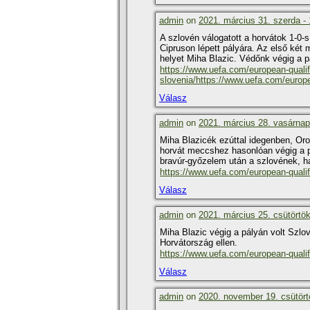
admin
on
2021. március 31. szerda -
A szlovén válogatott a horvátok 1-0-s
Cipruson lépett pályára. Az első két
helyet Miha Blazic. Védőnk végig a p
https://www.uefa.com/european-quali
slovenia/https://www.uefa.com/europ
Válasz
admin
on
2021. március 28. vasárnap
Miha Blazicék ezúttal idegenben, Oro
horvát meccshez hasonlóan végig a p
bravúr-győzelem után a szlovének, ha
https://www.uefa.com/european-quali
Válasz
admin
on
2021. március 25. csütörtök
Miha Blazic végig a pályán volt Szl
Horvátország ellen.
https://www.uefa.com/european-qualif
Válasz
admin
on
2020. november 19. csütört