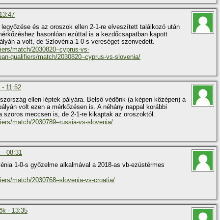
 13:47
 legyőzése és az oroszok ellen 2-1-re elveszített találkozó után
 mérkőzéshez hasonlóan ezúttal is a kezdőcsapatban kapott
ályán a volt, de Szlovénia 1-0-s vereséget szenvedett.
fiers/match/2030820–cyprus-vs-
ean-qualifiers/match/2030820–cyprus-vs-slovenia/
 - 11:52
szország ellen léptek pályára. Belső védőnk (a képen középen) a
ályán volt ezen a mérkőzésen is. A néhány nappal korábbi
 szoros meccsen is, de 2-1-re kikaptak az oroszoktól.
fiers/match/2030789–russia-vs-slovenia/
 - 08:31
ovénia 1-0-s győzelme alkalmával a 2018-as vb-ezüstérmes
iers/match/2030768–slovenia-vs-croatia/
ök - 13:35