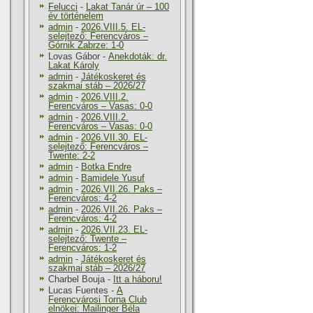
Felucci
-
Lakat Tanár úr – 100
év történelem
admin
-
2026.VIII.5. EL-
selejtező: Ferencváros –
Górnik Zabrze: 1-0
Lovas Gábor
-
Anekdoták: dr.
Lakat Károly
admin
-
Játékoskeret és
szakmai stáb – 2026/27
admin
-
2026.VIII.2.
Ferencváros – Vasas: 0-0
admin
-
2026.VIII.2.
Ferencváros – Vasas: 0-0
admin
-
2026.VII.30. EL-
selejtező: Ferencváros –
Twente: 2-2
admin
-
Botka Endre
admin
-
Bamidele Yusuf
admin
-
2026.VII.26. Paks –
Ferencváros: 4-2
admin
-
2026.VII.26. Paks –
Ferencváros: 4-2
admin
-
2026.VII.23. EL-
selejtező: Twente –
Ferencváros: 1-2
admin
-
Játékoskeret és
szakmai stáb – 2026/27
Charbel Bouja
-
Itt a háboru!
Lucas Fuentes
-
A
Ferencvárosi Torna Club
elnökei: Mailinger Béla