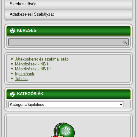
Szerkesztőség
Adatkezelési Szabályzat
KERESÉS
Játékoskeret és szakmai stáb
Mérkőzések - NB I
Mérkőzések - NB III
Igazolások
Tabella
KATEGÓRIÁK
KATEGÓRIÁK