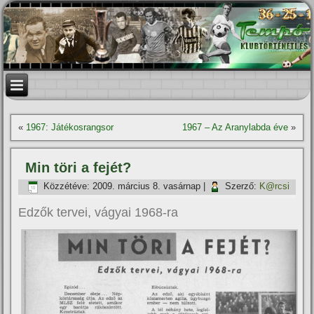
«
1967: Játékosrangsor
1967 – Az Aranylabda éve
»
Min töri a fejét?
Közzétéve:
2009. március 8. vasárnap
|
Szerző:
K@rcsi
Edzők tervei, vágyai 1968-ra