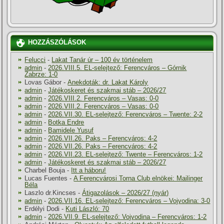
HOZZÁSZÓLÁSOK
Felucci
-
Lakat Tanár úr – 100 év történelem
admin
-
2026.VIII.5. EL-selejtező: Ferencváros – Górnik
Zabrze: 1-0
Lovas Gábor
-
Anekdoták: dr. Lakat Károly
admin
-
Játékoskeret és szakmai stáb – 2026/27
admin
-
2026.VIII.2. Ferencváros – Vasas: 0-0
admin
-
2026.VIII.2. Ferencváros – Vasas: 0-0
admin
-
2026.VII.30. EL-selejtező: Ferencváros – Twente: 2-2
admin
-
Botka Endre
admin
-
Bamidele Yusuf
admin
-
2026.VII.26. Paks – Ferencváros: 4-2
admin
-
2026.VII.26. Paks – Ferencváros: 4-2
admin
-
2026.VII.23. EL-selejtező: Twente – Ferencváros: 1-2
admin
-
Játékoskeret és szakmai stáb – 2026/27
Charbel Bouja
-
Itt a háboru!
Lucas Fuentes
-
A Ferencvárosi Torna Club elnökei: Mailinger
Béla
Laszlo dr.Kincses
-
Átigazolások – 2026/27 (nyár)
admin
-
2026.VII.16. EL-selejtező: Ferencváros – Vojvodina: 3-0
Erdélyi Dodi
-
Kuti László: 70
admin
-
2026.VII.9. EL-selejtező: Vojvodina – Ferencváros: 1-2