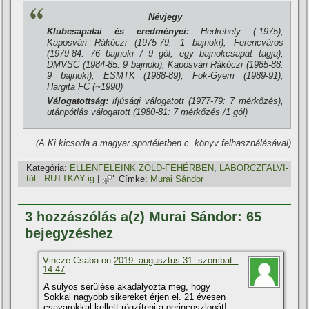
Névjegy
Klubcsapatai és eredményei:
Hedrehely (-1975),
Kaposvári Rákóczi (1975-79: 1 bajnoki), Ferencváros
(1979-84: 76 bajnoki / 9 gól; egy bajnokcsapat tagja),
DMVSC (1984-85: 9 bajnoki), Kaposvári Rákóczi (1985-88:
9 bajnoki), ESMTK (1988-89), Fok-Gyem (1989-91),
Hargita FC (~1990)
Válogatottság:
ifjúsági válogatott (1977-79: 7 mérkőzés),
utánpótlás válogatott (1980-81: 7 mérkőzés /1 gól)
(A Ki kicsoda a magyar sportéletben c. könyv felhasználásával)
Kategória:
ELLENFELEINK ZÖLD-FEHÉRBEN
,
LABORCZFALVI-
tól - RUTTKAY-ig
|
Címke:
Murai Sándor
3 hozzászólás a(z) Murai Sándor: 65
bejegyzéshez
Vincze Csaba on
2019. augusztus 31. szombat -
14:47
A súlyos sérülése akadályozta meg, hogy
Sokkal nagyobb sikereket érjen el. 21 évesen
csavarokkal kellett rögzí­teni a gerincoszlopát!