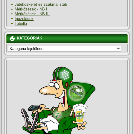
Játékoskeret és szakmai stáb
Mérkőzések - NB I
Mérkőzések - NB III
Igazolások
Tabella
KATEGÓRIÁK
KATEGÓRIÁK