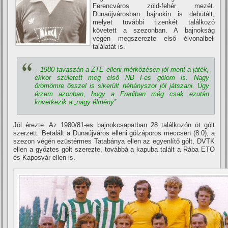
Ferencváros zöld-fehér mezét.
Dunaújvárosban bajnokin is debütált,
melyet további tizenkét találkozó
követett a szezonban. A bajnokság
végén megszerezte első élvonalbeli
találatát is.
– 1980 tavaszán a ZTE elleni mérkőzésen jól ment a játék,
ekkor született meg első NB I-es gólom is. Nagy
örömömre ősszel is sikerült néhányszor jól játszani. Úgy
érzem azonban, hogy a Fradiban még csak ezután
következik a „nagy élmény”
Jól érezte. Az 1980/81-es bajnokcsapatban 28 találkozón öt gólt
szerzett. Betalált a Dunaújváros elleni gólzáporos meccsen (8:0), a
szezon végén ezüstérmes Tatabánya ellen az egyenlí­tő gólt, DVTK
ellen a győztes gólt szerezte, továbbá a kapuba talált a Rába ETO
és Kaposvár ellen is.