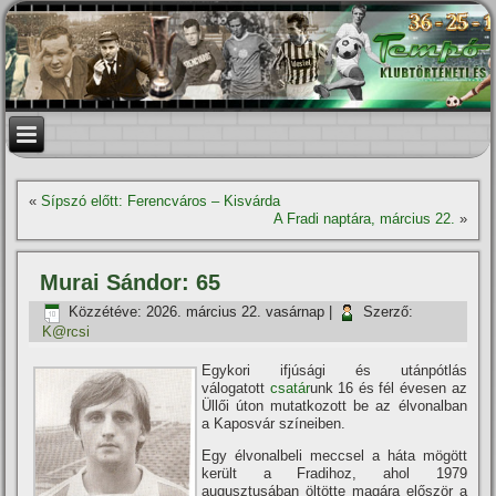
«
Sípszó előtt: Ferencváros – Kisvárda
A Fradi naptára, március 22.
»
Murai Sándor: 65
Közzétéve:
2026. március 22. vasárnap
|
Szerző:
K@rcsi
Egykori ifjúsági és utánpótlás
válogatott
csatár
unk 16 és fél évesen az
Üllői úton mutatkozott be az élvonalban
a Kaposvár szí­neiben.
Egy élvonalbeli meccsel a háta mögött
került a Fradihoz, ahol 1979
augusztusában öltötte magára először a