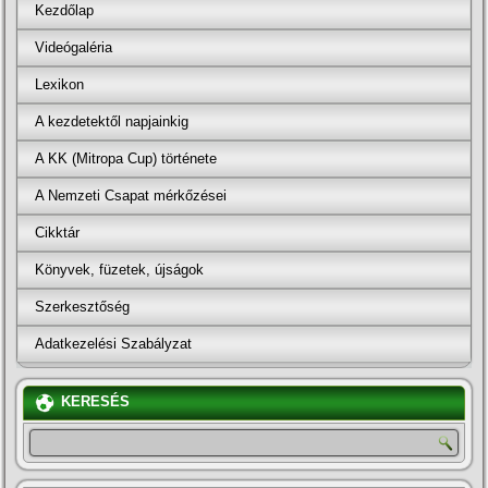
Kezdőlap
Videógaléria
Lexikon
A kezdetektől napjainkig
A KK (Mitropa Cup) története
A Nemzeti Csapat mérkőzései
Cikktár
Könyvek, füzetek, újságok
Szerkesztőség
Adatkezelési Szabályzat
KERESÉS