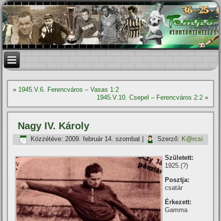
«
1945.V.6. Ferencváros – Vasas 1:2
1945.V.10. Csepel – Ferencváros 2:2
»
Nagy IV. Károly
Közzétéve:
2009. február 14. szombat
|
Szerző:
K@rcsi
Született:
1925.(?)
Posztja:
csatár
Érkezett:
Gamma