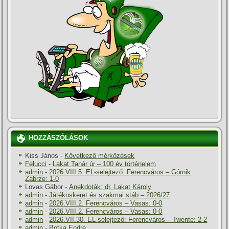
HOZZÁSZÓLÁSOK
Kiss János
-
Következő mérkőzések
Felucci
-
Lakat Tanár úr – 100 év történelem
admin
-
2026.VIII.5. EL-selejtező: Ferencváros – Górnik
Zabrze: 1-0
Lovas Gábor
-
Anekdoták: dr. Lakat Károly
admin
-
Játékoskeret és szakmai stáb – 2026/27
admin
-
2026.VIII.2. Ferencváros – Vasas: 0-0
admin
-
2026.VIII.2. Ferencváros – Vasas: 0-0
admin
-
2026.VII.30. EL-selejtező: Ferencváros – Twente: 2-2
admin
-
Botka Endre