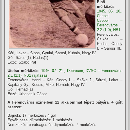
Első
mérkőzés:
1945. 05. 10.,
Csepel,
Csepel –
Ferencváros
2:2 (1:0), NB1
Ferencváros:
Csikós –
Rudas, Ónody
I. – Sárosi III.,
Kéri, Lakat – Sipos, Gyulai, Sárosi, Kubala, Nagy IV.
Gól: Sárosi(1), Rudas(1)
Edző: Szabó Pál
Utolsó mérkőzés:
1946. 07. 21., Debrecen, DVSC – Ferencváros
2:1 (1:1), NB1 rájátszás
Ferencváros: Henni – Kéri, Ónody I. – Szőke J., Sárosi, Lakat –
Kapitány Gy., Kocsis, Mike, Hernádi, Nagy IV.
Gól: Hernádi(1)
Edző: Urbancsik Gábor
A Ferencváros szí­neiben 22 alkalommal lépett pályára, 4 gólt
szerzett.
Bajnoki: 17 mérkőzés / 4 gól
Egyéb hazai dí­jmérkőzés: 1 mérkőzés
Nemzetközi barátságos és dí­jmérkőzés: 4 mérkőzés