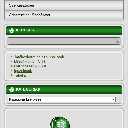
Szerkesztőség
Adatkezelési Szabályzat
KERESÉS
Játékoskeret és szakmai stáb
Mérkőzések - NB I
Mérkőzések - NB III
Igazolások
Tabella
KATEGÓRIÁK
KATEGÓRIÁK