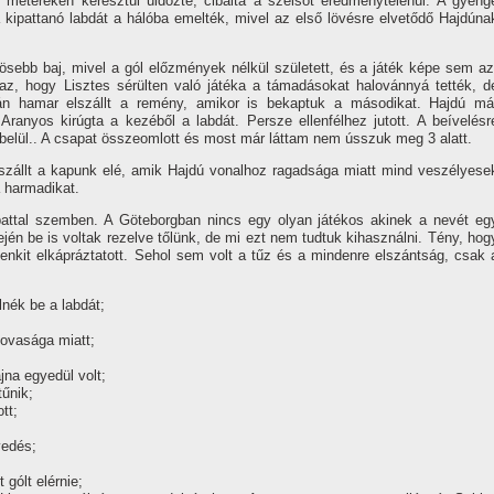
 métereken keresztül üldözte, cibálta a szélsőt eredménytelenül. A gyeng
 kipattanó labdát a hálóba emelték, mivel az első lövésre elvetődő Hajdúna
sebb baj, mivel a gól előzmények nélkül született, és a játék képe sem az
az, hogy Lisztes sérülten való játéka a támadásokat halovánnyá tették, d
n hamar elszállt a remény, amikor is bekaptuk a másodikat. Hajdú má
 Aranyos kirúgta a kezéből a labdát. Persze ellenfélhez jutott. A beí­velésr
elül.. A csapat összeomlott és most már láttam nem ússzuk meg 3 alatt.
 szállt a kapunk elé, amik Hajdú vonalhoz ragadsága miatt mind veszélyese
a harmadikat.
apattal szemben. A Göteborgban nincs egy olyan játékos akinek a nevét eg
jén be is voltak rezelve tőlünk, de mi ezt nem tudtuk kihasználni. Tény, hog
enkit elkápráztatott. Sehol sem volt a tűz és a mindenre elszántság, csak 
lnék be a labdát;
tovasága miatt;
jna egyedül volt;
tűnik;
tt;
vedés;
 gólt elérnie;