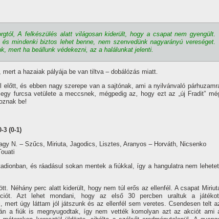
gtól, A felkészülés alatt világosan kiderült, hogy a csapat nem gyengült.
él és mindenki biztos lehet benne, nem szenvedünk nagyarányú vereséget.
, mert ha beállunk védekezni, az a halálunkat jelenti.
mert a hazaiak pályája be van tiltva – dobálózás miatt.
el előtt, és ebben nagy szerepe van a sajtónak, ami a nyilvánvaló párhuzamr
 egy furcsa vetülete a meccsnek, mégpedig az, hogy ezt az „új Fradit” mé
oznak be!
3 (0-1)
agy N. – Szűcs, Miriuta, Jagodics, Lisztes, Aranyos – Horváth, Nicsenko
Touati
dionban, és ráadásul sokan mentek a fiúkkal, í­gy a hangulatra nem lehetet
. Néhány perc alatt kiderült, hogy nem túl erős az ellenfél. A csapat Miriut
kciót. Azt lehet mondani, hogy az első 30 percben uraltuk a játékot
ert úgy láttam jól játszunk és az ellenfél sem veretes. Csendesen telt a
lán a fiúk is megnyugodtak, í­gy nem vették komolyan azt az akciót ami 