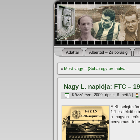
Adattár
Alberttól – Zsiborásig
H
«
Most vagy – (Soha) egy év múlva…
Nagy L. naplója: FTC – 1
Közzétéve:
2009. április 6. hétfő
|
A BL selejtezőre
1-1-es félidő ut
a nagyon erős e
benyomást tette