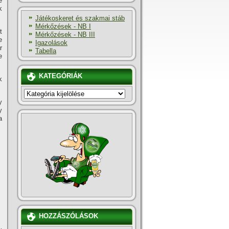
e
k
Játékoskeret és szakmai stáb
Mérkőzések - NB I
t
Mérkőzések - NB III
e
Igazolások
r
Tabella
e
KATEGÓRIÁK
k
KATEGÓRIÁK
y
y
a
HOZZÁSZÓLÁSOK