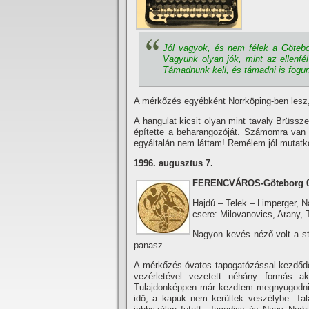
Jól vagyok, és nem félek a Götebor
Vagyunk olyan jók, mint az ellenf
Támadnunk kell, és támadni is fogunk
A mérkőzés egyébként Norrköping-ben lesz, 
A hangulat kicsit olyan mint tavaly Brüssz
épí­tette a beharangozóját. Számomra van
egyáltalán nem láttam! Remélem jól mutatk
1996. augusztus 7.
FERENCVÁROS-Göteborg 0-
Hajdú – Telek – Limperger, N
csere: Milovanovics, Arany, 
Nagyon kevés néző volt a sta
panasz.
A mérkőzés óvatos tapogatózással kezdődött
vezérletével vezetett néhány formás a
Tulajdonképpen már kezdtem megnyugodni, m
idő, a kapuk nem kerültek veszélybe. Ta