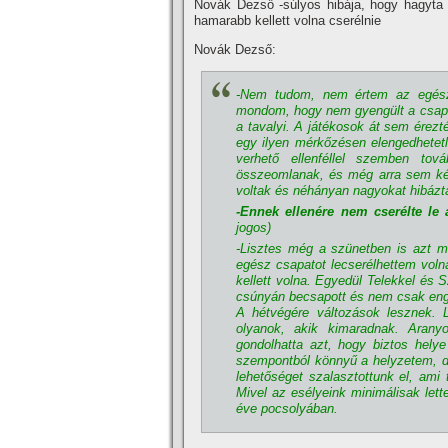
Novák Dezső -súlyos hibája, hogy hagyta 
hamarabb kellett volna cserélnie
Novák Dezső:
-Nem tudom, nem értem az egésze
mondom, hogy nem gyengült a csapat,
a tavalyi. A játékosok át sem érez
egy ilyen mérkőzésen elengedhetetl
verhető ellenféllel szemben tová
összeomlanak, és még arra sem ké
voltak és néhányan nagyokat hibázt
-Ennek ellenére nem cserélte le a
jogos)
-Lisztes még a szünetben is azt m
egész csapatot lecserélhettem voln
kellett volna. Egyedül Telekkel és 
csúnyán becsapott és nem csak eng
A hétvégére változások lesznek. Li
olyanok, akik kimaradnak. Arany
gondolhatta azt, hogy biztos hely
szempontból könnyű a helyzetem, d
lehetőséget szalasztottunk el, ami 
Mivel az esélyeink minimálisak lett
éve pocsolyában.