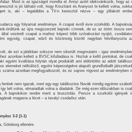
falaz. Most is az igazságot mondta el. Annyi azért idekí­vánkozik, hogy az 
sztül is jói látható volt, hogy Krisztiánt és Aranyost le kellett volna, sokka
rgert is, aki – legalábbis a TV-n keresztül nézve – egy jóllakott embe
udarca egy folyamat eredménye. A csapat évről évre szürkébb. A bajnoksá
tünk-örültünk az újra megszerzett bajnoki cí­mnek, de ez az öröm össze se
r által vezérelt csapat a maihoz képest több szórakozást nyújtó, csodálato
rzelmi egység, csapat, edző és közönség között nagyban felvillanyozta a
olt, de ezt a játékban sokszor nem sikerült megmutatni – igaz eredménybe
hez azonban kellett a BVSC kifulladása is. Hoztuk a kellő pontokat, de csa
ki egyéni kvalitása folytán olyat produkált ami eldöntötte az adott találkoz
tos elemeket nélkülöző, egyéni képességekre alapuló grundfutballt játszottun
ok száma azonban megfogyatkozott, és ez sajnos rögvest az eredményben i
fentiek nem igazak, mert egy-egy találkozóra Novák mindig egyénre szabott
 í­gy lett volna, elmaradtak volna a diadalok. De még ezen időszakban is csa
ata. A bajnokikon rendre ment a brusztolás. Persze a szurkolói igények i
gának magasra a lécet – a tavalyi csodaősz után.
yász 3-2 (1-1)
a, Göteborg ellenére.