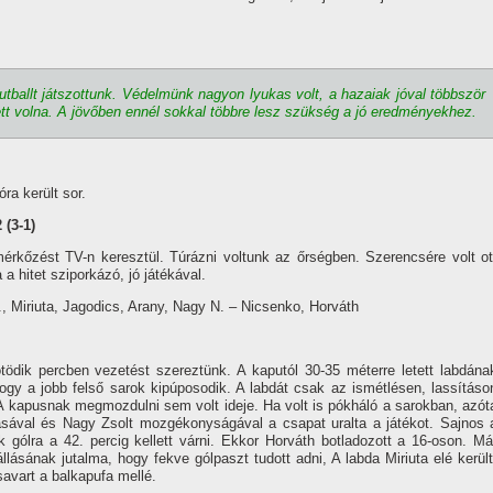
utballt játszottunk. Védelmünk nagyon lyukas volt, a hazaiak jóval többször
ett volna. A jövőben ennél sokkal többre lesz szükség a jó eredményekhez.
ra került sor.
(3-1)
rkőzést TV-n keresztül. Túrázni voltunk az őrségben. Szerencsére volt ot
a hitet sziporkázó, jó játékával.
, Miriuta, Jagodics, Arany, Nagy N. – Nicsenko, Horváth
ödik percben vezetést szereztünk. A kaputól 30-35 méterre letett labdána
hogy a jobb felső sarok kipúposodik. A labdát csak az ismétlésen, lassí­táso
. A kapusnak megmozdulni sem volt ideje. Ha volt is pókháló a sarokban, azót
ásával és Nagy Zsolt mozgékonyságával a csapat uralta a játékot. Sajnos 
 gólra a 42. percig kellett várni. Ekkor Horváth botladozott a 16-oson. Má
állásának jutalma, hogy fekve gólpaszt tudott adni, A labda Miriuta elé került
savart a balkapufa mellé.