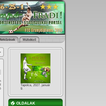
Mérkőzések
Múltidéző
»
n
l
Tapolca, 2027. január
ó
9.
OLDALAK