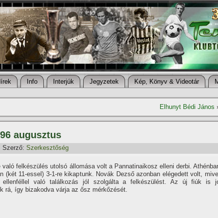
í­rek
Info
Interjúk
Jegyzetek
Kép, Könyv & Videotár
Elhunyt Bédi János
996 augusztus
Szerző:
Szerkesztőség
 való felkészülés utolsó állomása volt a Pannatinaikosz elleni derbi. Athénba
án (két 11-essel) 3-1-re kikaptunk. Novák Dezső azonban elégedett volt, mive
llenféllel való találkozás jól szolgálta a felkészülést. Az új fiúk is j
k rá, í­gy bizakodva várja az ősz mérkőzését.