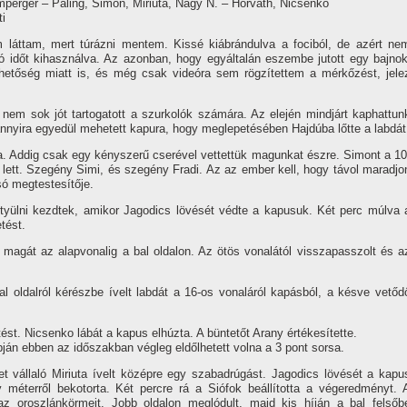
mperger – Páling, Simon, Miriuta, Nagy N. – Horváth, Nicsenko
i
m láttam, mert túrázni mentem. Kissé kiábrándulva a fociból, de azért ne
 jó időt kihasználva. Az azonban, hogy egyáltalán eszembe jutott egy bajnok
hetőség miatt is, és még csak videóra sem rögzí­tettem a mérkőzést, jele
em sok jót tartogatott a szurkolók számára. Az elején mindjárt kaphattun
 annyira egyedül mehetett kapura, hogy meglepetésében Hajdúba lőtte a labdát
a. Addig csak egy kényszerű cserével vettettük magunkat észre. Simont a 10
di lett. Szegény Simi, és szegény Fradi. Az az ember kell, hogy távol maradjo
só megtestesí­tője.
ttyülni kezdtek, amikor Jagodics lövését védte a kapusuk. Két perc múlva 
tést.
te magát az alapvonalig a bal oldalon. Az ötös vonalától visszapasszolt és a
al oldalról kérészbe í­velt labdát a 16-os vonaláról kapásból, a késve vetőd
t. Nicsenko lábát a kapus elhúzta. A büntetőt Arany értékesí­tette.
apján ebben az időszakban végleg eldőlhetett volna a 3 pont sorsa.
et vállaló Miriuta í­velt középre egy szabadrúgást. Jagodics lövését a kapu
méterről bekotorta. Két percre rá a Siófok beállí­totta a végeredményt. 
 oroszlánkörmeit. Jobb oldalon meglódult, majd kis hí­ján a bal felsőb