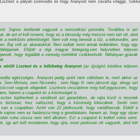
Lisztest a pályán szenvedni és hogy Aranyost nem zavarta világgá. Sokka
t. Sajnos éretlenek vagyunk a nemzetközi porondra. Továbbra is azt
 de azt el kell ismerni, hogy ez a társaság még messze nem tart ott, ahol
ték a mérkőzés jelentőségét. Nem volt meg bennük a tűz, a lelkesedés, ami
en. Baj volt az akaratukkal. Nem tudtak tenni annak érdekében, hogy egy
bblépjenek. Előjött a régi magyar betegség,vert helyzetben teljesen
pesek, hogy legalább a vereség mértékét csökkentsék. Néhányan gyávák
ak.
 sérült Lisztest és a lelkibeteg Aranyost
(az újságí­ró kérdése teljesen
ondta egészséges. Aranyost pedig azért nem váltottam le, mert akkor az
a. Sem Mirriuta, sem Nicsenko , sem Nagy N. nem játszott úgy, ahogy azt
Szűccsel vagyok elégedett. Lisztesre visszatérve meg kell jegyezzem, hogy
em, hanem a csapatot és a közönséget is.
sztes kipihenheti a sérülését azt garantálom, de rajta kí­vül is lesznek
os biztosan, hisz valószinű, hogy a közönség kikezdené. Senki sem
e van a csapatban. Azért van 22 játékosunk, hogy variálhassak. Ebből a
e sajnos nem ez határozza meg a gondolataim, hanem az, hogy egy olyan
talán soha vissza nem térő alkalom. Ezt a csapatot ki kellett volna verni.
ek, í­gy azt kell mondanom, hogy újra, most pontosan ott vagyunk, ahol két