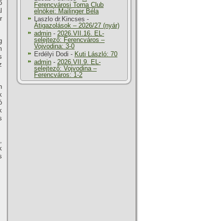
ő
Ferencvárosi Torna Club
l
elnökei: Mailinger Béla
r
Laszlo dr.Kincses
-
Átigazolások – 2026/27 (nyár)
admin
-
2026.VII.16. EL-
selejtező: Ferencváros –
g
Vojvodina: 3-0
m
Erdélyi Dodi
-
Kuti László: 70
s
admin
-
2026.VII.9. EL-
z
selejtező: Vojvodina –
Ferencváros: 1-2
n
k
ó
k
s
,
k
s