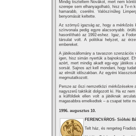
Mindig tiszteltem Novákot, mert nem köntör
szerepe sem elhanyagolható, hisz a Tv-n kere
hamarabb, cserélni. Valószí­nűleg Limpe
benyomását keltette.
Az szörnyű igazság az, hogy a mérkőzés k
szí­nvonala pedig egyre alacsonyabb. örül
hasonlí­tható az 1992-eshez. Igaz, a Fodo
társulat volt. A politikai helyzet, az é
embereket.
A játékosállomány a tavaszon szenzációs v
igen, hisz simán nyertük a bajnokságot. Eh
azért, mert mindig akadt egy-egy játékos a
sorsát. Sajnos azt kell mondani, hogy tuda
az elmúlt időszakban. Az egyéni klasszis
megmutatkozott.
Persze az őszi nemzetközi mérkőzésekre a 
nagyszerű taktikát dolgozott ki. Ha ez nem
a külföldiek ellen volt a játéknak arcul
magasabbra emelkedtek – a csapat tette ma
1996. augusztus 10.
FERENCVÁROS- Siófoki Bán
Telt ház, és rengeteg Fradist