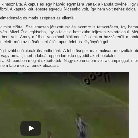
 kihasználta. A kapus és egy hátvéd egymásra vártak a kapufa tövénél, í­gy 
ábról. A kaputól két lépesre egyedül Nicsenko volt, í­gy nem volt nehéz dolga.
lmetlenség és máris szépí­tett az ellenfél.
k mint előtte. Szellemesen játszottunk és szemre is tetszetősen, í­gy hama
évén. Mivel Ő a legkisebb, í­gy ö fejelt a hosszúba teljesen zavartalanul. Mé
s bent volt. Arany a 16-os vonalánál ólálkodott és amikor hozzákerült a labd
felett, még az ötösön kint álló kapus felett is. Gyönyörű gól.
még további góloknak örvendhetünk. A lehetőségek maximálisan megvoltak, d
 vagy amiatt, mert a labdát éppen birtokló egyedül akart betalálni.
 a 90. percben megint szépí­tettek. Nagy szerencsém volt a campinggel, mer
 nem látom ezt a remek előadást.