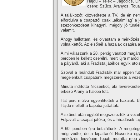
Hajdú – Telek – Jagodics, Li
csere: Szűcs, Aranyos, Touat
A találkozót közvetí­tette a TV, de én ne
elfordulva a csapattól csak „alkalmilag” a
szezonkezdetet kihagyni, mégoly jó túrale
valamit.
Ahogy hallottam, és olvastam a mérkőzés n
volna kettőt. Az elsőnél a hazaiak csatára
A mi válaszunk a 28. percig váratott magár
percben le kellett cserélni, mert újra maró
a pályáról, aki a Fradista játékos egyik utol
Szóval a lerándult Fradisták már éppen fü
megélénkült csapatunk megszerezte a veze
Miriuta indí­totta Nicsenkot, aki levereked
érkező Arany a hálóba lőtt.
Hat perc múlva egyenlí­tettek a hazaiak. B
Hajdú mellett a kapuba juttatták.
A szünet után egyből megszereztük a vezetés
Feljavult a csapat játéka, és a hí­radások l
A 60. percben újra betaláltunk. A rengeteg
még védte, de a kipattanót Nicsenko egy 
mérkőzés legvégén Touati mutatta meg az