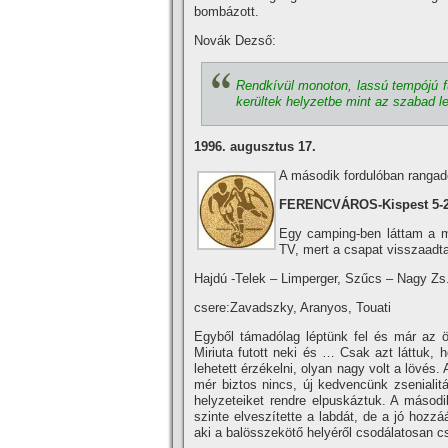
bombázott.
Novák Dezső:
Rendkí­vül monoton, lassú tempójú f
kerültek helyzetbe mint az szabad l
1996. augusztus 17.
A második fordulóban rangadó
FERENCVÁROS-Kispest 5-2 
Egy camping-ben láttam a mé
TV, mert a csapat visszaadta 
Hajdú -Telek – Limperger, Szűcs – Nagy Zs.
csere:Zavadszky, Aranyos, Touati
Egyből támadólag léptünk fel és már az öt
Miriuta futott neki és … Csak azt láttuk, 
lehetett érzékelni, olyan nagy volt a lövés
mér biztos nincs, új kedvencünk zsenialit
helyzeteiket rendre elpuskáztuk. A második
szinte elveszí­tette a labdát, de a jó hozzá
aki a balösszekötő helyéről csodálatosan c