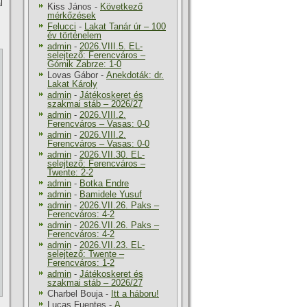
l
Kiss János
-
Következő
mérkőzések
Felucci
-
Lakat Tanár úr – 100
év történelem
admin
-
2026.VIII.5. EL-
selejtező: Ferencváros –
Górnik Zabrze: 1-0
Lovas Gábor
-
Anekdoták: dr.
Lakat Károly
admin
-
Játékoskeret és
szakmai stáb – 2026/27
admin
-
2026.VIII.2.
Ferencváros – Vasas: 0-0
admin
-
2026.VIII.2.
Ferencváros – Vasas: 0-0
admin
-
2026.VII.30. EL-
selejtező: Ferencváros –
Twente: 2-2
admin
-
Botka Endre
admin
-
Bamidele Yusuf
admin
-
2026.VII.26. Paks –
Ferencváros: 4-2
admin
-
2026.VII.26. Paks –
Ferencváros: 4-2
admin
-
2026.VII.23. EL-
selejtező: Twente –
Ferencváros: 1-2
admin
-
Játékoskeret és
szakmai stáb – 2026/27
Charbel Bouja
-
Itt a háboru!
Lucas Fuentes
-
A