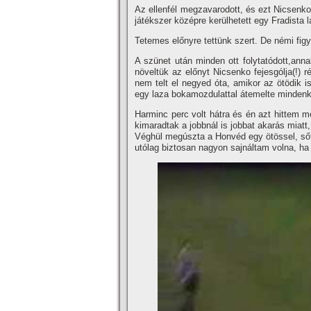
Az ellenfél megzavarodott, és ezt Nicsenko
játékszer középre kerülhetett egy Fradista l
Tetemes előnyre tettünk szert. De némi figye
A szünet után minden ott folytatódott,anna
növeltük az előnyt Nicsenko fejesgólja(!) r
nem telt el negyed óta, amikor az ötödik i
egy laza bokamozdulattal átemelte mindenki 
Harminc perc volt hátra és én azt hittem 
kimaradtak a jobbnál is jobbat akarás miatt,
Véghül megúszta a Honvéd egy ötössel, sőt
utólag biztosan nagyon sajnáltam volna, ha