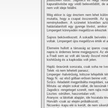
jobbszélen futott. Jagodics és Nagy Norbi
kapuralövésbe egy védő belevetődött, de a
nem volt ideje felállni.
Még ekkor is úgy éreztem nem lehet különö
mutatta, hogy a csapat összeomlik. Az ig
reménykedtem. A szünetet követően aztá
hatástalaní­tott egy gyenge lövést, amikor
Limpergert könnyedén megelőzve érkeztek b
Sajnos bekövetkezett. A sokadik beí­velés
voltak. Limpergert újra megelőzve érték el 
Elemeire hullott a társaság az iparos cs
napra is érdemes lenne megjegyezni. Az ele
a Fradi sem az volt aki tavaly ősszel mind
kishitűség és a kapkodás volt jelen.
Hajdú -bravúrok sorozata, csak soha ne í­ve
Telek -rá nem lehetett panasz;
Limperger -halvérűség, kétszer lefejelték té
Nagy N. -az első gólban erősen benne volt;
Szűcs -feladatét megpróbálta megoldani, sa
Miriuta -az elején sokat vállat, de lassúnak 
Jagodics -rengeteget szerelt, nem rajta múlo
Lisztes -sérülten, haszontalan volt;
Aranyos -a látottak alapján, ide hozatala té
Horváth -csak az elején próbálkozott;
Nicsenko -kapu elé is került, de nem sikerült