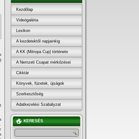
Kezdőlap
Videógaléria
Lexikon
A kezdetektől napjainkig
A KK (Mitropa Cup) története
a
g
A Nemzeti Csapat mérkőzései
Cikktár
Könyvek, füzetek, újságok
Szerkesztőség
Adatkezelési Szabályzat
t
a
KERESÉS
.
z
a