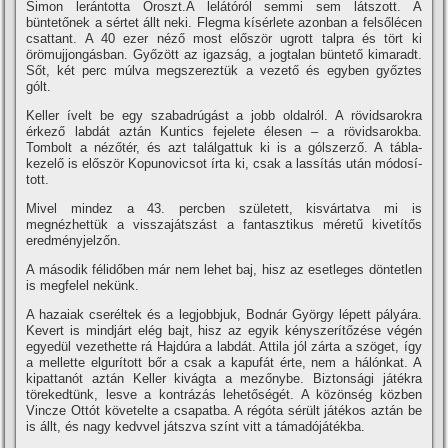
Simon lerántotta Oroszt.A lelátóról semmi sem látszott. A
büntetőnek a sértet állt neki. Flegma kí­sérlete azonban a felsőlécen
csattant. A 40 ezer néző most először ugrott talpra és tört ki
örömujjongásban. Győzött az igazság, a jogtalan büntető kimaradt.
Sőt, két perc múlva megszereztük a vezető és egyben győztes
gólt.
Keller í­velt be egy szabadrúgást a jobb oldalról. A rövidsarokra
érkező labdát aztán Kuntics fejelete élesen – a rövidsarokba.
Tombolt a nézőtér, és azt találgattuk ki is a gólszerző. A tábla-
kezelő is először Kopunovicsot í­rta ki, csak a lassí­tás után módosí­
tott.
Mivel mindez a 43. percben született, kisvártatva mi is
megnézhettük a visszajátszást a fantasztikus méretű kivetí­tős
eredményjelzőn.
A második félidőben már nem lehet baj, hisz az esetleges döntetlen
is megfelel nekünk.
A hazaiak cseréltek és a legjobbjuk, Bodnár György lépett pályára.
Kevert is mindjárt elég bajt, hisz az egyik kényszerí­tőzése végén
egyedül vezethette rá Hajdúra a labdát. Attila jól zárta a szöget, í­gy
a mellette elgurí­tott bőr a csak a kapufát érte, nem a hálónkat. A
kipattanót aztán Keller kivágta a mezőnybe. Biztonsági játékra
törekedtünk, lesve a kontrázás lehetőségét. A közönség közben
Vincze Ottót követelte a csapatba. A régóta sérült játékos aztán be
is állt, és nagy kedvvel játszva szí­nt vitt a támadójátékba.