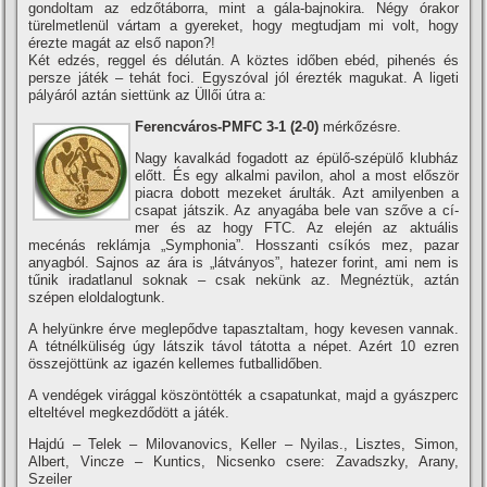
gondoltam az edzőtáborra, mint a gála-bajnokira. Négy órakor
türelmetlenül vártam a gyereket, hogy megtudjam mi volt, hogy
érezte magát az első napon?!
Két edzés, reggel és délután. A köztes időben ebéd, pihenés és
persze játék – tehát foci. Egyszóval jól érezték magukat. A ligeti
pályáról aztán siettünk az Üllői útra a:
Ferencváros-PMFC 3-1 (2-0)
mérkőzésre.
Nagy kavalkád fogadott az épülő-szépülő klubház
előtt. És egy alkalmi pavilon, ahol a most először
piacra dobott mezeket árulták. Azt amilyenben a
csapat játszik. Az anyagába bele van szőve a cí­
mer és az hogy FTC. Az elején az aktuális
mecénás reklámja „Symphonia”. Hosszanti csí­kós mez, pazar
anyagból. Sajnos az ára is „látványos”, hatezer forint, ami nem is
tűnik iradatlanul soknak – csak nekünk az. Megnéztük, aztán
szépen eloldalogtunk.
A helyünkre érve meglepődve tapasztaltam, hogy kevesen vannak.
A tétnélküliség úgy látszik távol tátotta a népet. Azért 10 ezren
összejöttünk az igazén kellemes futballidőben.
A vendégek virággal köszöntötték a csapatunkat, majd a gyászperc
elteltével megkezdődött a játék.
Hajdú – Telek – Milovanovics, Keller – Nyilas., Lisztes, Simon,
Albert, Vincze – Kuntics, Nicsenko csere: Zavadszky, Arany,
Szeiler