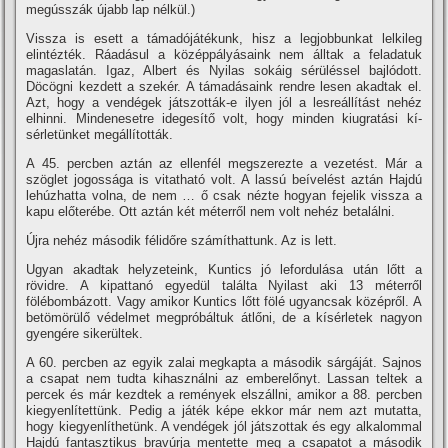
megússzák újabb lap nélkül.)
Vissza is esett a támadójátékunk, hisz a legjobbunkat lelkileg
elintézték. Ráadásul a középpályásaink nem álltak a feladatuk
magaslatán. Igaz, Albert és Nyilas sokáig sérüléssel bajlódott.
Döcögni kezdett a szekér. A támadásaink rendre lesen akadtak el.
Azt, hogy a vendégek játszották-e ilyen jól a lesreállí­tást nehéz
elhinni. Mindenesetre idegesí­tő volt, hogy minden kiugratási kí­
sérletünket megállí­tották.
A 45. percben aztán az ellenfél megszerezte a vezetést. Már a
szöglet jogossága is vitatható volt. A lassú beí­velést aztán Hajdú
lehúzhatta volna, de nem … ő csak nézte hogyan fejelik vissza a
kapu előterébe. Ott aztán két méterről nem volt nehéz betalálni.
Újra nehéz második félidőre számí­thattunk. Az is lett.
Ugyan akadtak helyzeteink, Kuntics jó lefordulása után lőtt a
rövidre. A kipattanó egyedül találta Nyilast aki 13 méterről
fölébombázott. Vagy amikor Kuntics lőtt fölé ugyancsak középről. A
betömörülő védelmet megpróbáltuk átlőni, de a kí­sérletek nagyon
gyengére sikerültek.
A 60. percben az egyik zalai megkapta a második sárgáját. Sajnos
a csapat nem tudta kihasználni az emberelőnyt. Lassan teltek a
percek és már kezdtek a remények elszállni, amikor a 88. percben
kiegyenlí­tettünk. Pedig a játék képe ekkor már nem azt mutatta,
hogy kiegyenlí­thetünk. A vendégek jól játszottak és egy alkalommal
Hajdú fantasztikus bravúrja mentette meg a csapatot a második