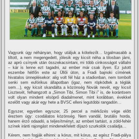
Vagyunk úgy néhányan, hogy utáljuk a kötelezőt… Izgalmasabb a
tiltott, a nem megengedett, jólesik egy kicsit néha a tilosban járni,
az apró csí­nyek után összekacsintani, mi több cinkosságot vállalni
– kár is lenne ezt tagadni, az ember már csak ilyen. Ez jutott
eszembe hétfőn este az Üllői úton, a Fradi bajnoki cí­mének
hivatalos ünneplésekor: alig volt fél ház a stadionban, nem tombolt
senki sem eufórikus állapotban (igaz, nem röpködtek a téglák
sem…), egy kicsit skandálta a közönség Novák nevét, egy kicsit
Lisztesét, felhangzott a „Simon Tibi, Simon Tibi i” is, de korántsem
volt olyan mindent elsöprő diadalmenet, mint korábban, évekkel
ezelőtt vagy akár egy hete a BVSC elleni legutóbbi rangadón…
Egyszer, egyetlen egyszer, 25 percel a mérkőzés vége előtt
éreztem úgy: csodálatos közönség. Nem vandál, brutális horda,
hanem érző odaadó, a teljesí­tményt, az emberi tartást, a zöld-fehér
szí­nek iránti rajongást mindenekfelett dí­jazó szurkolók családja…
Kérem, nem fogják elhinni: a kórus, mit kórus, az egész Fradi-pálya