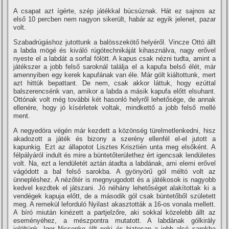
A csapat azt í­gérte, szép játékkal búcsúznak. Hát ez sajnos az
első 10 percben nem nagyon sikerült, habár az egyik jelenet, pazar
volt.
Szabadrúgáshoz jutottunk a balösszekötő helyéről. Vincze Ottó állt
a labda mögé és kiváló rúgótechnikáját kihasználva, nagy erővel
nyeste el a labdát a sorfal fölött. A kapus csak nézni tudta, amint a
játékszer a jobb felső saroknál találja el a kapufa belső élét, már
amennyiben egy kerek kapufának van éle. Már gólt kiáltottunk, mert
azt hittük bepattant. De nem, csak akkor láttuk, hogy ezúttal
balszerencsénk van, amikor a labda a másik kapufa előtt elsuhant.
Ottónak volt még további két hasonló helyről lehetősége, de annak
ellenére, hogy jó kí­sérletek voltak, mindkettő a jobb felső mellé
ment.
A negyedóra végén már kezdett a közönség türelmetlenkedni, hisz
akadozott a játék és bizony a szerény ellenfél el-el jutott a
kapunkig. Ezt az állapotot Lisztes Krisztién unta meg elsőként. A
félpályáról indult és mire a büntetőterülethez ért igencsak lendületes
volt. Na, ezt a lendületét aztán átadta a labdának, ami elemi erővel
vágódott a bal felső sarokba. A gyönyörű gól méltó volt az
ünnepléshez. A nézőtér is megnyugodott és a játékosok is nagyobb
kedvel kezdtek el játszani. Jó néhány lehetőséget alakí­tottak ki a
vendégek kapuja előtt, de a második gól csak büntetőből született
meg. A remekül leforduló Nyilast akasztották a 16-os vonala mellett.
A bí­ró miután kinézett a partjelzőre, aki sokkal közelebb állt az
eseményéhez, a mészpontra mutatott. A labdának gólkirály
jelöltünk, Igor Nicsenko állt neki és biztosan a jobb alsó sarokba