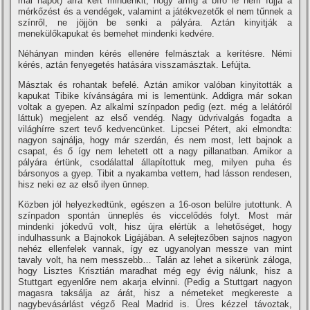
mai napot) arra kért mindenkit, hogy amí­g a bí­ró le nem fújja a
mérkőzést és a vendégek, valamint a játékvezetők el nem tűnnek a
szí­nről, ne jöjjön be senki a pályára. Aztán kinyitják a
menekülőkapukat és bemehet mindenki kedvére.
Néhányan minden kérés ellenére felmásztak a kerí­tésre. Némi
kérés, aztán fenyegetés hatására visszamásztak. Lefújta.
Másztak és rohantak befelé. Aztán amikor valóban kinyitották a
kapukat Tibike kí­vánságára mi is lementünk. Addigra már sokan
voltak a gyepen. Az alkalmi szí­npadon pedig (ezt. még a lelátóról
láttuk) megjelent az első vendég. Nagy üdvrivalgás fogadta a
világhí­rre szert tevő kedvencünket. Lipcsei Pétert, aki elmondta:
nagyon sajnálja, hogy már szerdán, és nem most, lett bajnok a
csapat, és ő í­gy nem lehetett ott a nagy pillanatban. Amikor a
pályára értünk, csodálattal állapí­tottuk meg, milyen puha és
bársonyos a gyep. Tibit a nyakamba vettem, had lásson rendesen,
hisz neki ez az első ilyen ünnep.
Közben jól helyezkedtünk, egészen a 16-oson belülre jutottunk. A
szí­npadon spontán ünneplés és viccelődés folyt. Most már
mindenki jókedvű volt, hisz újra elértük a lehetőséget, hogy
indulhassunk a Bajnokok Ligájában. A selejtezőben sajnos nagyon
nehéz ellenfelek vannak, í­gy ez ugyanolyan messze van mint
tavaly volt, ha nem messzebb… Talán az lehet a sikerünk záloga,
hogy Lisztes Krisztián maradhat még egy évig nálunk, hisz a
Stuttgart egyenlőre nem akarja elvinni. (Pedig a Stuttgart nagyon
magasra taksálja az árát, hisz a németeket megkereste a
nagybevásárlást végző Real Madrid is. Üres kézzel távoztak,