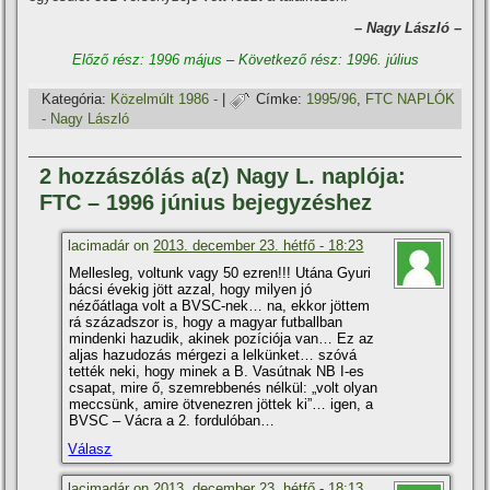
– Nagy László –
Előző rész: 1996 május
–
Következő rész: 1996. július
Kategória:
Közelmúlt 1986 -
|
Címke:
1995/96
,
FTC NAPLÓK
- Nagy László
2 hozzászólás a(z) Nagy L. naplója:
FTC – 1996 június bejegyzéshez
lacimadár on
2013. december 23. hétfő - 18:23
Mellesleg, voltunk vagy 50 ezren!!! Utána Gyuri
bácsi évekig jött azzal, hogy milyen jó
nézőátlaga volt a BVSC-nek… na, ekkor jöttem
rá századszor is, hogy a magyar futballban
mindenki hazudik, akinek pozí­ciója van… Ez az
aljas hazudozás mérgezi a lelkünket… szóvá
tették neki, hogy minek a B. Vasútnak NB I-es
csapat, mire ő, szemrebbenés nélkül: „volt olyan
meccsünk, amire ötvenezren jöttek ki”… igen, a
BVSC – Vácra a 2. fordulóban…
Válasz
lacimadár on
2013. december 23. hétfő - 18:13