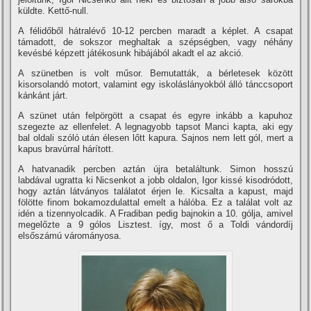
küldte. Kettő-null.
A félidőből hátralévő 10-12 percben maradt a képlet. A csapat
támadott, de sokszor meghaltak a szépségben, vagy néhány
kevésbé képzett játékosunk hibájából akadt el az akció.
A szünetben is volt műsor. Bemutatták, a bérletesek között
kisorsolandó motort, valamint egy iskoláslányokból álló tánccsoport
kánkánt járt.
A szünet után felpörgött a csapat és egyre inkább a kapuhoz
szegezte az ellenfelet. A legnagyobb tapsot Manci kapta, aki egy
bal oldali szóló után élesen lőtt kapura. Sajnos nem lett gól, mert a
kapus bravúrral hárí­tott.
A hatvanadik percben aztán újra betaláltunk. Simon hosszú
labdával ugratta ki Nicsenkot a jobb oldalon, Igor kissé kisodródott,
hogy aztán látványos találatot érjen le. Kicsalta a kapust, majd
fölötte finom bokamozdulattal emelt a hálóba. Ez a találat volt az
idén a tizennyolcadik. A Fradiban pedig bajnokin a 10. gólja, amivel
megelőzte a 9 gólos Lisztest. í­gy, most ő a Toldi vándordí­j
elsőszámú várományosa.