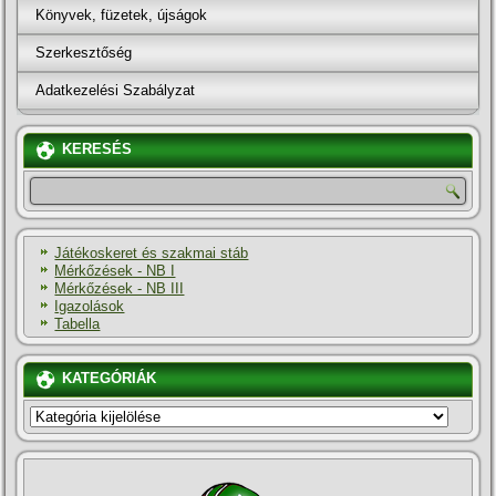
Könyvek, füzetek, újságok
Szerkesztőség
Adatkezelési Szabályzat
KERESÉS
Játékoskeret és szakmai stáb
Mérkőzések - NB I
Mérkőzések - NB III
Igazolások
Tabella
KATEGÓRIÁK
KATEGÓRIÁK