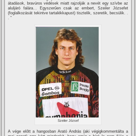
átadások, bravúros védések miatt rajzolják a nevét egy szí­vbe az
aluljáró falára… Egyszerűen csak az embert, Szeiler Józsefet
(foglalkozását tekintve tartalékkapust) tisztelik, szeretik, becsülik. .
. ”
Szeiler József
A vége előtt a hangosban Arató András (aki végigkommentálta a