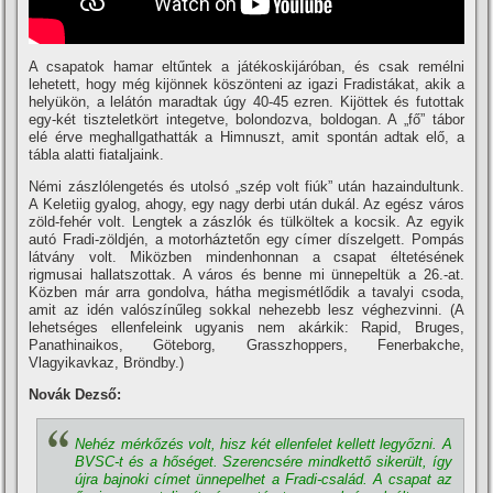
A csapatok hamar eltűntek a játékoskijáróban, és csak remélni
lehetett, hogy még kijönnek köszönteni az igazi Fradistákat, akik a
helyükön, a lelátón maradtak úgy 40-45 ezren. Kijöttek és futottak
egy-két tiszteletkört integetve, bolondozva, boldogan. A „fő” tábor
elé érve meghallgathatták a Himnuszt, amit spontán adtak elő, a
tábla alatti fiataljaink.
Némi zászlólengetés és utolsó „szép volt fiúk” után hazaindultunk.
A Keletiig gyalog, ahogy, egy nagy derbi után dukál. Az egész város
zöld-fehér volt. Lengtek a zászlók és tülköltek a kocsik. Az egyik
autó Fradi-zöldjén, a motorháztetőn egy cí­mer dí­szelgett. Pompás
látvány volt. Miközben mindenhonnan a csapat éltetésének
rigmusai hallatszottak. A város és benne mi ünnepeltük a 26.-at.
Közben már arra gondolva, hátha megismétlődik a tavalyi csoda,
amit az idén valószí­nűleg sokkal nehezebb lesz véghezvinni. (A
lehetséges ellenfeleink ugyanis nem akárkik: Rapid, Bruges,
Panathinaikos, Göteborg, Grasszhoppers, Fenerbakche,
Vlagyikavkaz, Bröndby.)
Novák Dezső:
Nehéz mérkőzés volt, hisz két ellenfelet kellett legyőzni. A
BVSC-t és a hőséget. Szerencsére mindkettő sikerült, í­gy
újra bajnoki cí­met ünnepelhet a Fradi-család. A csapat az