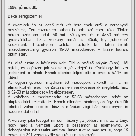
1996. június 30.
Béka seregszemle!
A gyerekek és az edző mér két hete csak erről a versenyről
beszéltek, Természetesen otthon is sok szó esett róla. Tibike
három számban indul: 50 hát, 50 gyors, és a 4×50 méteres
gyorsváltóban. Ez a verseny immár az ötödik, í­gy „rutinosan”
készültünk. Előzetesen, célokat tűztünk ki. Háton 57-58
másodpercet,mí­g gyorson 49-50 másodpercet – kissé bátran,
optimistán.
Az első szám a hátúszás volt. Tibi a szélső pályán (8-as). Jól
rajtolt, és egészen jók voltak a „részidejei” is. Csakhogy kétszer
„nekiment” a falnak. Ennek ellenére teljesí­tette a tervet a 57.16.-os
idővel.
Az egyéni gyorson majdnem 53 másodperc sikerült, ami a mi
álmainktól elmaradt, de Zsuzsa néni várakozásának megfelelt, hisz
ö 52-53 másodpercet várt előzetesen.
A váltóban is megismételte az 52-53 másodpercet, tehát az
alapfeladatot teljesí­tette. Ennek ellenére mindannyian úgy éreztük
lehetett volna jobb is, hisz a március végi házi veresenyen is
hasonló időt ért el.
A verseny jelentőségét mi sem bizonyí­tja jobban, mint az a tény,
hogy még a Nemzeti Sport is beszámolt az eseményről. A
dobogósokat névszerint emlí­tve. Innen tudtuk meg azt is, hogy 19
egyesület 391 versenyzője vett részt a találkozón.