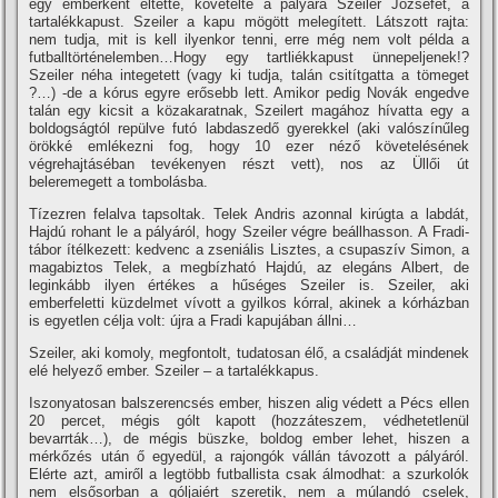
egy emberként éltette, követelte a pályára Szeiler Józsefet, a
tartalékkapust. Szeiler a kapu mögött melegí­tett. Látszott rajta:
nem tudja, mit is kell ilyenkor tenni, erre még nem volt példa a
futballtörténelemben…Hogy egy tartliékkapust ünnepeljenek!?
Szeiler néha integetett (vagy ki tudja, talán csití­tgatta a tömeget
?…) -de a kórus egyre erősebb lett. Amikor pedig Novák engedve
talán egy kicsit a közakaratnak, Szeilert magához hí­vatta egy a
boldogságtól repülve futó labdaszedő gyerekkel (aki valószí­nűleg
örökké emlékezni fog, hogy 10 ezer néző követelésének
végrehajtáséban tevékenyen részt vett), nos az Üllői út
beleremegett a tombolásba.
Tí­zezren felalva tapsoltak. Telek Andris azonnal kirúgta a labdát,
Hajdú rohant le a pályáról, hogy Szeiler végre beállhasson. A Fradi-
tábor í­télkezett: kedvenc a zseniális Lisztes, a csupaszí­v Simon, a
magabiztos Telek, a megbí­zható Hajdú, az elegáns Albert, de
leginkább ilyen értékes a hűséges Szeiler is. Szeiler, aki
emberfeletti küzdelmet ví­vott a gyilkos kórral, akinek a kórházban
is egyetlen célja volt: újra a Fradi kapujában állni…
Szeiler, aki komoly, megfontolt, tudatosan élő, a családját mindenek
elé helyező ember. Szeiler – a tartalékkapus.
Iszonyatosan balszerencsés ember, hiszen alig védett a Pécs ellen
20 percet, mégis gólt kapott (hozzáteszem, védhetetlenül
bevarrták…), de mégis büszke, boldog ember lehet, hiszen a
mérkőzés után ő egyedül, a rajongók vállán távozott a pályáról.
Elérte azt, amiről a legtöbb futballista csak álmodhat: a szurkolók
nem elsősorban a góljaiért szeretik, nem a múlandó cselek,