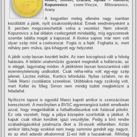
Kopunovics
csere:Vincze, Milovanovics,
Arany
A kegyetlen meleg ellenére nagy iramban
kezdődött a játék, nyí­lt sisakrostélyokkal. Ennek eredményeként a
9. percben megszerezhettük volna a vezetést. Nem sikerült.
Kopunovics a bal oldalon cselezgetett mindaddig, mí­g egyszeresek
szembe találta magát a kapussal. A lövése sajnos már nem volt
olyan szép mint a cselsorozat. Fogta is a fejét. Foghatta is, mert
néhány perc múlva, újra kihagyott egy helyzetet.
A játék szép lassan kezdett leülni. Az iram kocogóssá vált a hőség
hatására. A lelátón unaloműzés gyanánt megindult a hullámzás, az
is eléggé, lagymatag módon. A játéktéren lassan bosszantóvá váló
eseménytelenség uralkodott. Csak néha-néha volt egy-egy szép
jelenet, Lisztes indí­tás, Kuntics lefordulás. Nyilas szlalom, no és
Telek Manci csodálatos szerelései. Utóbbiakra nagy szükség volt,
mert Keller és főleg Simon nem mindig tudott megbirkózni a
feladattal.
Nyí­ltszí­ni tapsot is egyedül Manci kapott amikor is szenzációsan
keresztezett. A mezőnyben a BVSC egyenrangúvá tudott emelkedni
azzal, hogy megpróbálták a futballtudásunkat sok futással pótolni.
Ez oda vezetett, hogy a pálya közepére szorí­tották a játékot. A
kapuk csak ritkán kerültek igazi veszélybe. Pedig a bí­ró rendre
szabadrúgásokkal jutalmazta őket a 16-osunk előterében. Aztán
amikor látta,hogy ezekkel nem megy semmire gondolt egy nagyot,
és az első adandó alkalommal 11-est í­télt a hazaiaknak. Állí­tólag