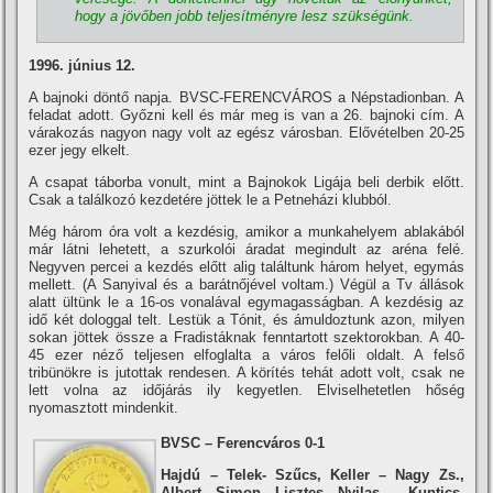
hogy a jövőben jobb teljesí­tményre lesz szükségünk.
1996. június 12.
A bajnoki döntő napja. BVSC-FERENCVÁROS a Népstadionban. A
feladat adott. Győzni kell és már meg is van a 26. bajnoki cí­m. A
várakozás nagyon nagy volt az egész városban. Elővételben 20-25
ezer jegy elkelt.
A csapat táborba vonult, mint a Bajnokok Ligája beli derbik előtt.
Csak a találkozó kezdetére jöttek le a Petneházi klubból.
Még három óra volt a kezdésig, amikor a munkahelyem ablakából
már látni lehetett, a szurkolói áradat megindult az aréna felé.
Negyven percei a kezdés előtt alig találtunk három helyet, egymás
mellett. (A Sanyival és a barátnőjével voltam.) Végül a Tv állások
alatt ültünk le a 16-os vonalával egymagasságban. A kezdésig az
idő két dologgal telt. Lestük a Tónit, és ámuldoztunk azon, milyen
sokan jöttek össze a Fradistáknak fenntartott szektorokban. A 40-
45 ezer néző teljesen elfoglalta a város felőli oldalt. A felső
tribünökre is jutottak rendesen. A körí­tés tehát adott volt, csak ne
lett volna az időjárás ily kegyetlen. Elviselhetetlen hőség
nyomasztott mindenkit.
BVSC – Ferencváros 0-1
Hajdú – Telek- Szűcs, Keller – Nagy Zs.,
Albert, Simon, Lisztes, Nyilas – Kuntics,