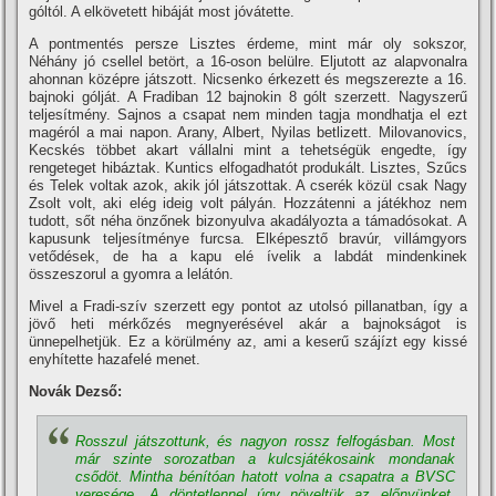
góltól. A elkövetett hibáját most jóvátette.
A pontmentés persze Lisztes érdeme, mint már oly sokszor,
Néhány jó csellel betört, a 16-oson belülre. Eljutott az alapvonalra
ahonnan középre játszott. Nicsenko érkezett és megszerezte a 16.
bajnoki gólját. A Fradiban 12 bajnokin 8 gólt szerzett. Nagyszerű
teljesí­tmény. Sajnos a csapat nem minden tagja mondhatja el ezt
magéról a mai napon. Arany, Albert, Nyilas betlizett. Milovanovics,
Kecskés többet akart vállalni mint a tehetségük engedte, í­gy
rengeteget hibáztak. Kuntics elfogadhatót produkált. Lisztes, Szűcs
és Telek voltak azok, akik jól játszottak. A cserék közül csak Nagy
Zsolt volt, aki elég ideig volt pályán. Hozzátenni a játékhoz nem
tudott, sőt néha önzőnek bizonyulva akadályozta a támadósokat. A
kapusunk teljesí­tménye furcsa. Elképesztő bravúr, villámgyors
vetődések, de ha a kapu elé í­velik a labdát mindenkinek
összeszorul a gyomra a lelátón.
Mivel a Fradi-szí­v szerzett egy pontot az utolsó pillanatban, í­gy a
jövő heti mérkőzés megnyerésével akár a bajnokságot is
ünnepelhetjük. Ez a körülmény az, ami a keserű szájí­zt egy kissé
enyhí­tette hazafelé menet.
Novák Dezső:
Rosszul játszottunk, és nagyon rossz felfogásban. Most
már szinte sorozatban a kulcsjátékosaink mondanak
csődöt. Mintha béní­tóan hatott volna a csapatra a BVSC
veresége. A döntetlennel úgy növeltük az előnyünket,