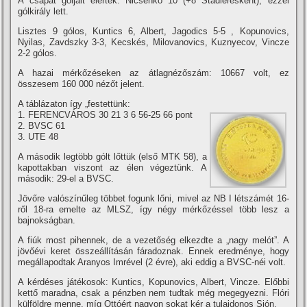
A csapat góljait elérték: Nicsenko 10 (+8 Stadleresként), ezzel
gólkirály lett.
Lisztes 9 gólos, Kuntics 6, Albert, Jagodics 5-5 , Kopunovics,
Nyilas, Zavdszky 3-3, Kecskés, Milovanovics, Kuznyecov, Vincze
2-2 gólos.
A hazai mérkőzéseken az átlagnézőszám: 10667 volt, ez
összesem 160 000 nézőt jelent.
A táblázaton í­gy „festettünk:
1. FERENCVÁROS 30 21 3 6 56-25 66 pont
2. BVSC 61
3. UTE 48
A második legtöbb gólt lőttük (első MTK 58), a
kapottakban viszont az élen végeztünk. A
második: 29-el a BVSC.
Jövőre valószí­nűleg többet fogunk lőni, mivel az NB I létszámét 16-
ről 18-ra emelte az MLSZ, í­gy négy mérkőzéssel több lesz a
bajnokságban.
A fiúk most pihennek, de a vezetőség elkezdte a „nagy melót”. A
jövőévi keret összeállí­tásán fáradoznak. Ennek eredménye, hogy
megállapodtak Aranyos Imrével (2 évre), aki eddig a BVSC-néi volt.
A kérdéses játékosok: Kuntics, Kopunovics, Albert, Vincze. Előbbi
kettő maradna, csak a pénzben nem tudtak még megegyezni. Flóri
külföldre menne, mí­g Ottóért nagyon sokat kér a tulajdonos Sión.