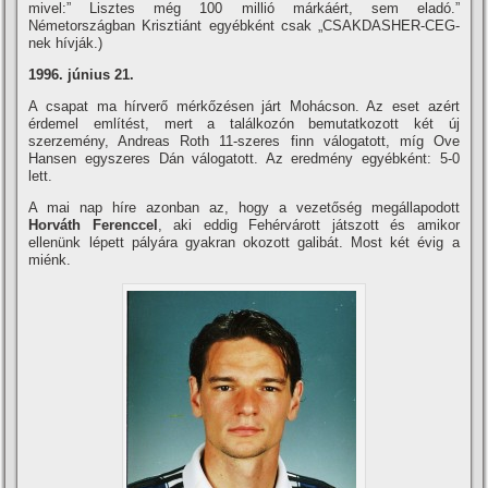
mivel:” Lisztes még 100 millió márkáért, sem eladó.”
Németországban Krisztiánt egyébként csak „CSAKDASHER-CEG-
nek hí­vják.)
1996. június 21.
A csapat ma hí­rverő mérkőzésen járt Mohácson. Az eset azért
érdemel emlí­tést, mert a találkozón bemutatkozott két új
szerzemény, Andreas Roth 11-szeres finn válogatott, mí­g Ove
Hansen egyszeres Dán válogatott. Az eredmény egyébként: 5-0
lett.
A mai nap hí­re azonban az, hogy a vezetőség megállapodott
Horváth Ferenccel
, aki eddig Fehérvárott játszott és amikor
ellenünk lépett pályára gyakran okozott galibát. Most két évig a
miénk.