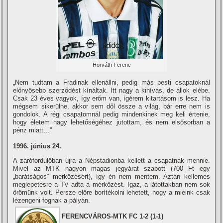
Horváth Ferenc
„Nem tudtam a Fradinak ellenállni, pedig más pesti csapatoknál
előnyösebb szerződést kí­náltak. Itt nagy a kihí­vás, de állok elébe.
Csak 23 éves vagyok, í­gy erőm van, í­gérem kitartásom is lesz. Ha
mégsem sikerülne, akkor sem dől össze a világ, bár erre nem is
gondolok. A régi csapatomnál pedig mindenkinek meg keli értenie,
hogy életem nagy lehetőségéhez jutottam, és nem elsősorban a
pénz miatt…”
1996. június 24.
A zárófordulőban újra a Népstadionba kellett a csapatnak mennie.
Mivel az MTK nagyon magas jegyárat szabott (700 Ft egy
„barátságos” mérkőzésért), í­gy én nem mentem. Aztán kellemes
meglepetésre a TV adta a mérkőzést. Igaz, a látottakban nem sok
örömünk volt. Persze előre borí­tékolni lehetett, hogy a mieink csak
lézengeni fognak a pályán.
FERENCVÁROS-MTK FC 1-2 (1-1)