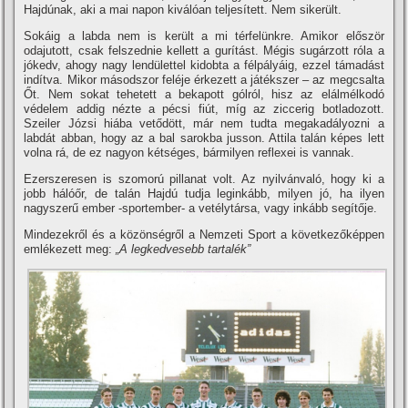
Hajdúnak, aki a mai napon kiválóan teljesí­tett. Nem sikerült.
Sokáig a labda nem is került a mi térfelünkre. Amikor először
odajutott, csak felszednie kellett a gurí­tást. Mégis sugárzott róla a
jókedv, ahogy nagy lendülettel kidobta a félpályáig, ezzel támadást
indí­tva. Mikor másodszor feléje érkezett a játékszer – az megcsalta
Őt. Nem sokat tehetett a bekapott gólról, hisz az elálmélkodó
védelem addig nézte a pécsi fiút, mí­g az ziccerig botladozott.
Szeiler Józsi hiába vetődött, már nem tudta megakadályozni a
labdát abban, hogy az a bal sarokba jusson. Attila talán képes lett
volna rá, de ez nagyon kétséges, bármilyen reflexei is vannak.
Ezerszeresen is szomorú pillanat volt. Az nyilvánvaló, hogy ki a
jobb hálóőr, de talán Hajdú tudja leginkább, milyen jó, ha ilyen
nagyszerű ember -sportember- a vetélytársa, vagy inkább segí­tője.
Mindezekről és a közönségről a Nemzeti Sport a következőképpen
emlékezett meg:
„A legkedvesebb tartalék”