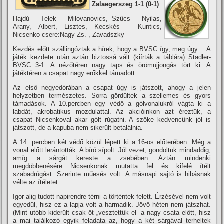
Zalaegerszeg 1-1 (0-1)
Hajdú – Telek – Milovanovics, Szűcs – Nyilas,
Arany, Albert, Lisztes, Kecskés – Kuntics,
Nicsenko csere:Nagy Zs. , Zavadszky
Kezdés előtt szállingóztak a hí­rek, hogy a BVSC í­gy, meg úgy… A
játék kezdete után aztán biztossá vált (kií­rták a táblára) Stadler-
BVSC 3-1. A nézőtéren nagy taps és örömujjongás tört ki. A
játéktéren a csapat nagy erőkkel támadott.
Az első negyedórában a csapat úgy is játszott, ahogy a jelen
helyzetben természetes. Sorra gördültek a szellemes és gyors
támadások. A 10.percben egy védő a gólvonalukról vágta ki a
labdát, akrobatikus mozdulattal. Az akcióinkon azt éreztük, a
csapat Nicsenkoval akar gólt rúgatni. A szőke kedvencünk jól is
játszott, de a kapuba nem sikerült betalálnia.
A 14. percben két védő közül lépett ki a 16-os előterében. Még a
vonal előtt lerántották. A bí­ró sí­polt. Jól vezet, gondoltuk mindaddig,
amí­g a sárgát kereste a zsebében. Aztán mindenki
megdöbbenésére Nicsenkonak mutatta fel és kifelé í­télt
szabadrúgást. Szerinte műesés volt. A másnapi sajtó is hibásnak
vélte az í­téletet .
Igor alig tudott napirendre térni a történtek felett. Érzésével nem volt
egyedül, hisz ez a lapja volt a harmadik. Jövő héten nem játszhat.
(Mint utóbb kiderült csak őt „vesztettük el” a nagy csata előtt, hisz
a mai találkozó egyik feladata az, hogy a két sárgával terheltek