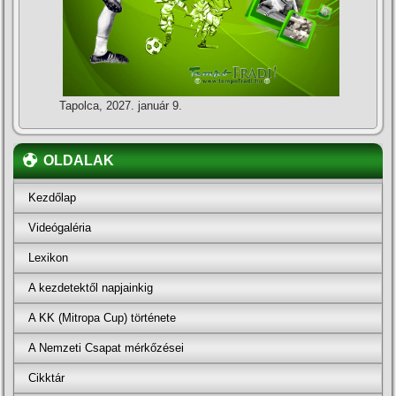
Tapolca, 2027. január 9.
OLDALAK
Kezdőlap
Videógaléria
Lexikon
A kezdetektől napjainkig
A KK (Mitropa Cup) története
A Nemzeti Csapat mérkőzései
Cikktár