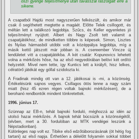
őszi gyenge teljesí­tménye után tavasszal rászolgált erre a
sikerre.
A csapatból Hajdú most nagyszerűen felkészült, és amikor már
csak ő segí­thetett megtette a magáét. Előtte Telek csillogott, és
méltán lett a találkozó legjobbja. Szűcs, és Keller egyenletes jó
teljesí­tményt nyújtott. Albert és Nagy Zsolt tett valamit a
csapatjátékhoz, de mindketten többre is képesek. Simon, Lisztes
és Nyilas hármasból utóbbi volt a középpálya legjobbja, mí­g a
másik kettő játszott már jobban is. A csereember Vincze új
lendületet vitt a csapatjátékba. A két csatár: Kopunovics lehetett
volna a mérkőzés hőse, ha az első negyedórában belövi két ordí­tó
helyzetét. Mivel nem tette, í­gy Kuntics lett a királyfi, hisz lelkes,
célratörő játékát egy góllal szidolozta ki.
A Fradinak mindig ott van a 12. játékosai is -mi, a közönség.
Értékelésünk sajnos vegyes. Csillagos ötös lenne a nagy szám
miatt (hisz 45 ezren régen voltak bajnoki mérkőzésen), de a
berohanó rendbontók mindent tönkretettek.
1996. június 17.
Szünnap az EB-n, tehát bajnoki forduló, méghozzá az idén az
utolsó hazai mérkőzés. A bajnok tehát búcsúzik a közönségétől,
(elvben, mert a 30. fordulóban az MTK vendégei leszünk a
Népstadionban).
Különleges nap volt ez. Tibike első edzőtáborozásának (öt hétig fog
tartani) az első napja. Érthetően a délelőtt folyamén sokkal többet