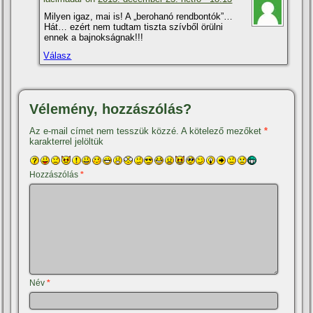
Milyen igaz, mai is! A „berohanó rendbontók”…
Hát… ezért nem tudtam tiszta szí­vből örülni
ennek a bajnokságnak!!!
Válasz
Vélemény, hozzászólás?
Az e-mail címet nem tesszük közzé.
A kötelező mezőket
*
karakterrel jelöltük
Hozzászólás
*
Név
*