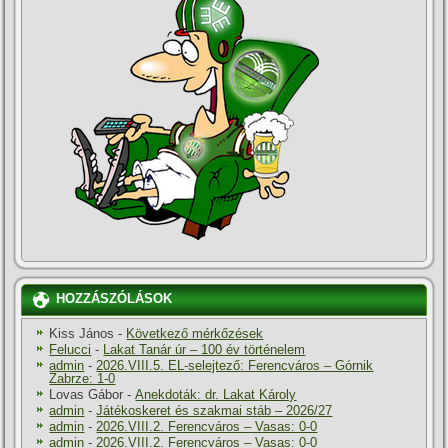
HOZZÁSZÓLÁSOK
Kiss János
-
Következő mérkőzések
Felucci
-
Lakat Tanár úr – 100 év történelem
admin
-
2026.VIII.5. EL-selejtező: Ferencváros – Górnik
Zabrze: 1-0
Lovas Gábor
-
Anekdoták: dr. Lakat Károly
admin
-
Játékoskeret és szakmai stáb – 2026/27
admin
-
2026.VIII.2. Ferencváros – Vasas: 0-0
admin
-
2026.VIII.2. Ferencváros – Vasas: 0-0