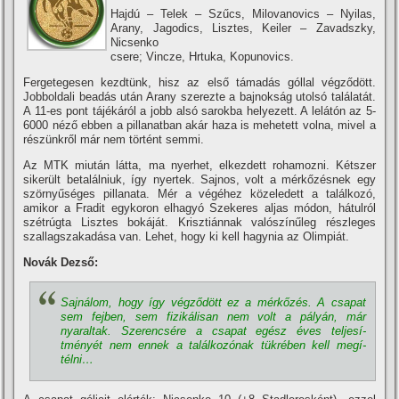
Hajdú – Telek – Szűcs, Milovanovics – Nyilas,
Arany, Jagodics, Lisztes, Keiler – Zavadszky,
Nicsenko
csere; Vincze, Hrtuka, Kopunovics.
Fergetegesen kezdtünk, hisz az első támadás góllal végződött.
Jobboldali beadás után Arany szerezte a bajnokság utolsó találatát.
A 11-es pont tájékáról a jobb alsó sarokba helyezett. A lelátón az 5-
6000 néző ebben a pillanatban akár haza is mehetett volna, mivel a
részünkről már nem történt semmi.
Az MTK miután látta, ma nyerhet, elkezdett rohamozni. Kétszer
sikerült betalálniuk, í­gy nyertek. Sajnos, volt a mérkőzésnek egy
szörnyűséges pillanata. Mér a végéhez közeledett a találkozó,
amikor a Fradit egykoron elhagyó Szekeres aljas módon, hátulról
szétrúgta Lisztes bokáját. Krisztiánnak valószí­nűleg részleges
szallagszakadása van. Lehet, hogy ki kell hagynia az Olimpiát.
Novák Dezső:
Sajnálom, hogy í­gy végződött ez a mérkőzés. A csapat
sem fejben, sem fizikálisan nem volt a pályán, már
nyaraltak. Szerencsére a csapat egész éves teljesí­
tményét nem ennek a találkozónak tükrében kell megí­
télni…