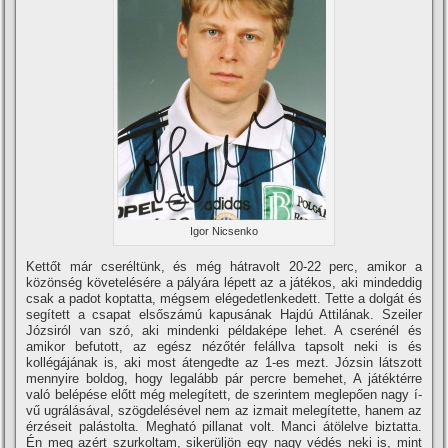
Igor Nicsenko
Kettőt már cseréltünk, és még hátravolt 20-22 perc, amikor a
közönség követelésére a pályára lépett az a játékos, aki mindeddig
csak a padot koptatta, mégsem elégedetlenkedett. Tette a dolgát és
segí­tett a csapat elsőszámú kapusának Hajdú Attilának. Szeiler
Józsiról van szó, aki mindenki példaképe lehet. A cserénél és
amikor befutott, az egész nézőtér felállva tapsolt neki is és
kollégájának is, aki most átengedte az 1-es mezt. Józsin látszott
mennyire boldog, hogy legalább pár percre bemehet, A játéktérre
való belépése előtt még melegí­tett, de szerintem meglepően nagy í­
vű ugrálásával, szögdelésével nem az izmait melegí­tette, hanem az
érzéseit palástolta. Megható pillanat volt. Manci átölelve biztatta.
Én meg azért szurkoltam, sikerüljön egy nagy védés neki is, mint