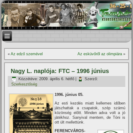
«
Az edző szemével
Az esküvőről az olimpiára
»
Nagy L. naplója: FTC – 1996 június
Közzétéve:
2009. április 6. hétfő
|
Szerző:
Szerkesztőség
1996. június 05.
Az esti kezdés miatt kellemes időben
játszhattak a csapatok, szép számú
közönség előtt. Minden adva volt a jó
játékhoz.
Sanyival mentem, de Tóni is
ott ült mellettünk.
FERENCVÁROS-