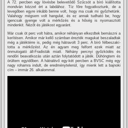
A 72. percben egy lövésbe belevetődő Szűcsöt a bí­ró kiállí­totta
mondván kézzel ért a labdához. Tí­z főre fogyatkoztunk, de a
levegőben egyre inkább benne volt, hogy ma csak mi győzhetünk.
Valahogy mégsem volt hangulat, és ez annak tudható be, hogy
igencsak gyenge volt a mérkőzés és a hőség is nyomasztott
mindenkit. Nézőt és játékost egyaránt.
Már csak öt perc volt hátra, amikor néhányan elkezdtek bemászni a
kerí­tésen. Amikor már kellő számban érezték magukat beszaladtak
még a játéktérre is, pedig még hátravolt 3 perc. A bí­ró félbeszakí­
totta a mérkőzést. Az én agyam meg felforrt ezek miatt az
önmutogató áll-Fradisták miatt. Néhány percnyi győzködés és
rendőri beavatkozás után aztán folytatódott a játék. Dühöngtem és
örültem egyidőben. A hátralévő egy-két percben a BVSC még egy
nagy rohamra indult, de eredménytelenül, í­gy mienk lett a bajnoki
cí­m – immár 26. alkalommal.