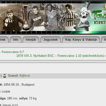
í­rek
Info
Interjúk
Jegyzetek
Kép, Könyv & Videotár
– Ferencváros 0-7
1979.VIII.3. Nyírbátori BSC – Ferencváros 1-10 (edzőmérkőzés)
|
Szerző:
K@rcsi
t:
1954.09.19., Budapest
:
csatár
ága:
180 cm,
súlya:
73 kg
t:
Vasas Izzó