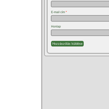
E-mail cím
*
Honlap