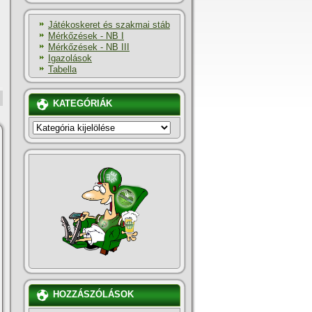
Játékoskeret és szakmai stáb
Mérkőzések - NB I
Mérkőzések - NB III
Igazolások
Tabella
KATEGÓRIÁK
KATEGÓRIÁK
HOZZÁSZÓLÁSOK