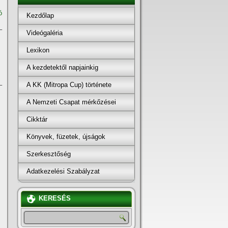
ó
Kezdőlap
–
Videógaléria
Lexikon
A kezdetektől napjainkig
A KK (Mitropa Cup) története
–
A Nemzeti Csapat mérkőzései
Cikktár
Könyvek, füzetek, újságok
Szerkesztőség
Adatkezelési Szabályzat
KERESÉS