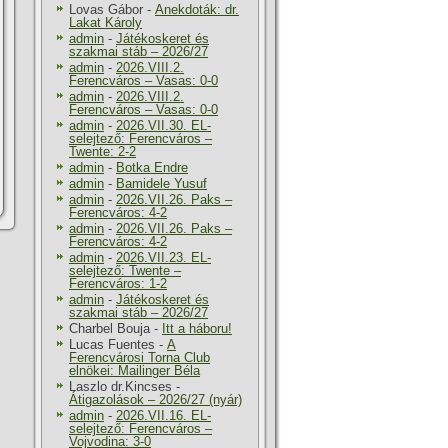
Lovas Gábor
-
Anekdoták: dr.
Lakat Károly
admin
-
Játékoskeret és
szakmai stáb – 2026/27
admin
-
2026.VIII.2.
Ferencváros – Vasas: 0-0
admin
-
2026.VIII.2.
Ferencváros – Vasas: 0-0
admin
-
2026.VII.30. EL-
selejtező: Ferencváros –
Twente: 2-2
admin
-
Botka Endre
admin
-
Bamidele Yusuf
admin
-
2026.VII.26. Paks –
Ferencváros: 4-2
admin
-
2026.VII.26. Paks –
Ferencváros: 4-2
admin
-
2026.VII.23. EL-
selejtező: Twente –
Ferencváros: 1-2
admin
-
Játékoskeret és
szakmai stáb – 2026/27
Charbel Bouja
-
Itt a háboru!
Lucas Fuentes
-
A
Ferencvárosi Torna Club
elnökei: Mailinger Béla
Laszlo dr.Kincses
-
Átigazolások – 2026/27 (nyár)
admin
-
2026.VII.16. EL-
selejtező: Ferencváros –
Vojvodina: 3-0