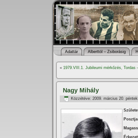
Adattár
Alberttól – Zsiborásig
H
«
1979.VIII.1. Jubileumi mérkőzés, Tordas 
Nagy Mihály
Közzétéve:
2009. március 20. péntek
Születet
Posztja
Magass
Érkezet