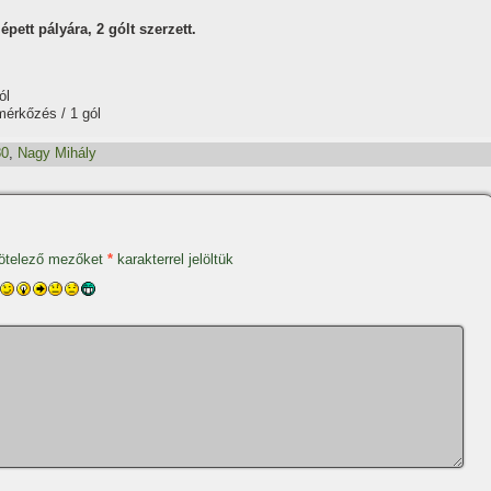
pett pályára, 2 gólt szerzett.
ól
mérkőzés / 1 gól
80
,
Nagy Mihály
ötelező mezőket
*
karakterrel jelöltük