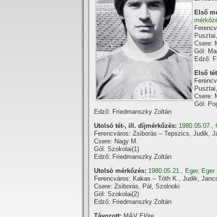
Első m
mérkőz
Ferencv
Pusztai
Csere: 
Gól: Ma
Edző: F
Első t
Ferencv
Pusztai
Csere: 
Gól: Pog
Edző: Friedmanszky Zoltán
Utolsó tét-, ill. díjmérkőzés:
1980.05.07.,
Ferencváros: Zsiborás – Tepszics, Judik, J
Csere: Nagy M.
Gól: Szokolai(1)
Edző: Friedmanszky Zoltán
Utolsó mérkőzés:
1980.05.21., Eger, Eger
Ferencváros: Kakas – Tóth K., Judik, Janc
Csere: Zsiborás, Pál, Szolnoki
Gól: Szokolai(2)
Edző: Friedmanszky Zoltán
Távozott:
MÁV Előre