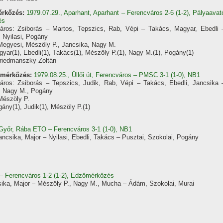
érkőzés:
1979.07.29., Aparhant, Aparhant – Ferencváros 2-6 (1-2), Pályaavat
és
áros: Zsiborás – Martos, Tepszics, Rab, Vépi – Takács, Magyar, Ebedli 
, Nyilasi, Pogány
Megyesi, Mészöly P., Jancsika, Nagy M.
gyar(1), Ebedli(1), Takács(1), Mészöly P.(1), Nagy M.(1), Pogány(1)
riedmanszky Zoltán
étmérkőzés:
1979.08.25., Üllői út, Ferencváros – PMSC 3-1 (1-0), NB1
áros: Zsiborás – Tepszics, Judik, Rab, Vépi – Takács, Ebedli, Jancsika 
, Nagy M., Pogány
Mészöly P.
ány(1), Judik(1), Mészöly P.(1)
 Győr, Rába ETO – Ferencváros 3-1 (1-0), NB1
ancsika, Major – Nyilasi, Ebedli, Takács – Pusztai, Szokolai, Pogány
 – Ferencváros 1-2 (1-2), Edzőmérkőzés
sika, Major – Mészöly P., Nagy M., Mucha – Ádám, Szokolai, Murai