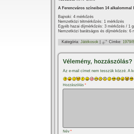
A Ferencváros szí­neiben 14 alkalommal lé
Bajnoki: 4 mérkőzés
Nemzetközi tétmérkőzés: 1 mérkőzés
Egyéb hazai dí­jmérkőzés: 3 mérkőzés / 1 g
Nemzetközi barátságos és dí­jmérkőzés: 6 
Kategória:
Játékosok
|
Címke:
1979/
Vélemény, hozzászólás?
Az e-mail címet nem tesszük közzé.
A k
Hozzászólás
*
Név
*