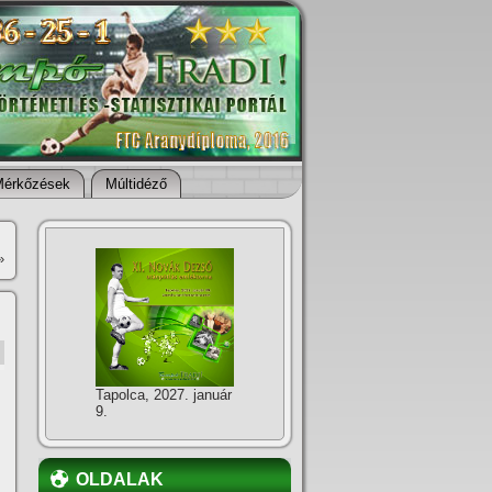
Mérkőzések
Múltidéző
»
Tapolca, 2027. január
9.
OLDALAK