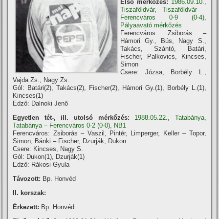
Első mérkőzés:
1986.09.10.,
Tiszaföldvár, Tiszaföldvár –
Ferencváros 0-9 (0-4),
Pályaavató mérkőzés
Ferencváros: Zsiborás –
Hámori Gy., Bús, Nagy S.,
Takács, Szántó, Batári,
Fischer, Palkovics, Kincses,
Simon
Csere: Józsa, Borbély L.,
Vajda Zs., Nagy Zs.
Gól: Batári(2), Takács(2), Fischer(2), Hámori Gy.(1), Borbély L.(1),
Kincses(1)
Edző: Dalnoki Jenő
Egyetlen tét-, ill. utolsó mérkőzés:
1988.05.22., Tatabánya,
Tatabánya – Ferencváros 0-2 (0-0), NB1
Ferencváros: Zsiborás – Vaszil, Pintér, Limperger, Keller – Topor,
Simon, Bánki – Fischer, Dzurják, Dukon
Csere: Kincses, Nagy S.
Gól: Dukon(1), Dzurják(1)
Edző: Rákosi Gyula
Távozott:
Bp. Honvéd
II. korszak:
Érkezett:
Bp. Honvéd