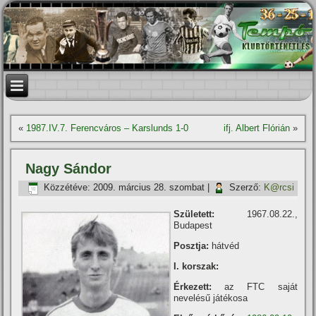
«
1987.IV.7. Ferencváros – Karslunds 1-0
ifj. Albert Flórián
»
Nagy Sándor
Közzétéve:
2009. március 28. szombat
|
Szerző:
K@rcsi
Született:
1967.08.22.,
Budapest
Posztja:
hátvéd
I. korszak:
Érkezett:
az FTC saját
nevelésű játékosa