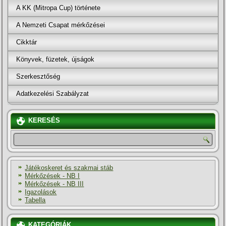
A KK (Mitropa Cup) története
A Nemzeti Csapat mérkőzései
Cikktár
Könyvek, füzetek, újságok
Szerkesztőség
Adatkezelési Szabályzat
KERESÉS
Játékoskeret és szakmai stáb
Mérkőzések - NB I
Mérkőzések - NB III
Igazolások
Tabella
KATEGÓRIÁK