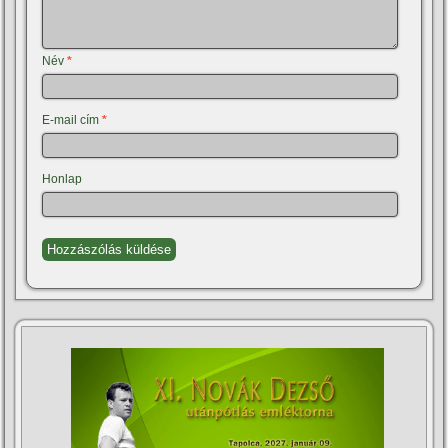
Név
*
E-mail cím
*
Honlap