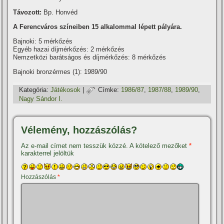
Távozott:
Bp. Honvéd
A Ferencváros szí­neiben 15 alkalommal lépett pályára.
Bajnoki: 5 mérkőzés
Egyéb hazai dí­jmérkőzés: 2 mérkőzés
Nemzetközi barátságos és dí­jmérkőzés: 8 mérkőzés
Bajnoki bronzérmes (1): 1989/90
Kategória:
Játékosok
|
Címke:
1986/87
,
1987/88
,
1989/90
,
Nagy Sándor I.
Vélemény, hozzászólás?
Az e-mail címet nem tesszük közzé.
A kötelező mezőket
*
karakterrel jelöltük
Hozzászólás
*