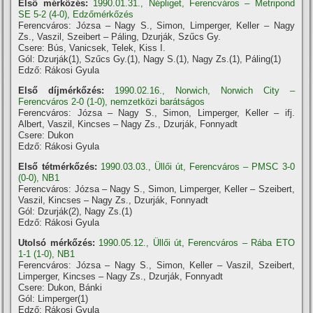
Első mérkőzés:
1990.01.31., Népliget, Ferencváros – Metripond
SE 5-2 (4-0), Edzőmérkőzés
Ferencváros: Józsa – Nagy S., Simon, Limperger, Keller – Nagy
Zs., Vaszil, Szeibert – Páling, Dzurják, Szűcs Gy.
Csere: Bús, Vanicsek, Telek, Kiss I.
Gól: Dzurják(1), Szűcs Gy.(1), Nagy S.(1), Nagy Zs.(1), Páling(1)
Edző: Rákosi Gyula
Első díjmérkőzés:
1990.02.16., Norwich, Norwich City –
Ferencváros 2-0 (1-0), nemzetközi barátságos
Ferencváros: Józsa – Nagy S., Simon, Limperger, Keller – ifj.
Albert, Vaszil, Kincses – Nagy Zs., Dzurják, Fonnyadt
Csere: Dukon
Edző: Rákosi Gyula
Első tétmérkőzés:
1990.03.03., Üllői út, Ferencváros – PMSC 3-0
(0-0), NB1
Ferencváros: Józsa – Nagy S., Simon, Limperger, Keller – Szeibert,
Vaszil, Kincses – Nagy Zs., Dzurják, Fonnyadt
Gól: Dzurják(2), Nagy Zs.(1)
Edző: Rákosi Gyula
Utolsó mérkőzés:
1990.05.12., Üllői út, Ferencváros – Rába ETO
1-1 (1-0), NB1
Ferencváros: Józsa – Nagy S., Simon, Keller – Vaszil, Szeibert,
Limperger, Kincses – Nagy Zs., Dzurják, Fonnyadt
Csere: Dukon, Bánki
Gól: Limperger(1)
Edző: Rákosi Gyula