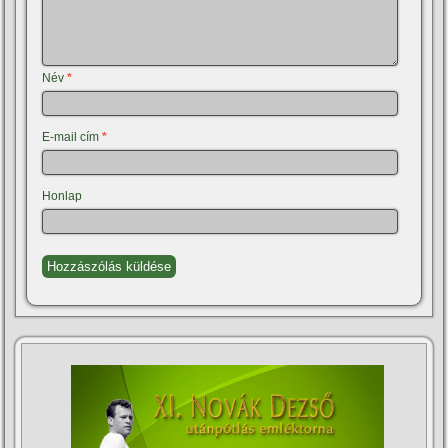
Név
*
E-mail cím
*
Honlap