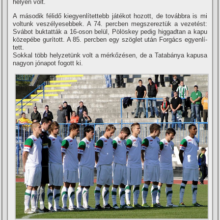
helyén volt.
A második félidő kiegyenlí­tettebb játékot hozott, de továbbra is mi
voltunk veszélyesebbek. A 74. percben megszereztük a vezetést:
Svábot buktatták a 16-oson belül, Pölöskey pedig higgadtan a kapu
közepébe gurí­tott. A 85. percben egy szöglet után Forgács egyenlí­
tett.
Sokkal több helyzetünk volt a mérkőzésen, de a Tatabánya kapusa
nagyon jónapot fogott ki.