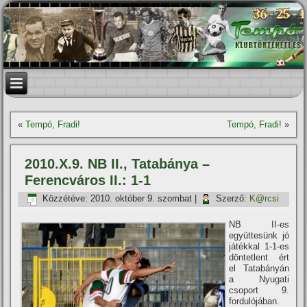
«
Tempó, Fradi!
Tempó, Fradi!
»
2010.X.9. NB II., Tatabánya –
Ferencváros II.: 1-1
Közzétéve:
2010. október 9. szombat
|
Szerző:
K@rcsi
NB II-es
együttesünk jó
játékkal 1-1-es
döntetlent ért
el Tatabányán
a Nyugati
csoport 9.
fordulójában.