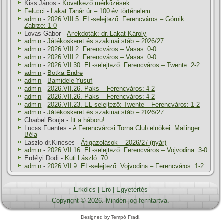
Kiss János
-
Következő mérkőzések
Felucci
-
Lakat Tanár úr – 100 év történelem
admin
-
2026.VIII.5. EL-selejtező: Ferencváros – Górnik
Zabrze: 1-0
Lovas Gábor
-
Anekdoták: dr. Lakat Károly
admin
-
Játékoskeret és szakmai stáb – 2026/27
admin
-
2026.VIII.2. Ferencváros – Vasas: 0-0
admin
-
2026.VIII.2. Ferencváros – Vasas: 0-0
admin
-
2026.VII.30. EL-selejtező: Ferencváros – Twente: 2-2
admin
-
Botka Endre
admin
-
Bamidele Yusuf
admin
-
2026.VII.26. Paks – Ferencváros: 4-2
admin
-
2026.VII.26. Paks – Ferencváros: 4-2
admin
-
2026.VII.23. EL-selejtező: Twente – Ferencváros: 1-2
admin
-
Játékoskeret és szakmai stáb – 2026/27
Charbel Bouja
-
Itt a háboru!
Lucas Fuentes
-
A Ferencvárosi Torna Club elnökei: Mailinger
Béla
Laszlo dr.Kincses
-
Átigazolások – 2026/27 (nyár)
admin
-
2026.VII.16. EL-selejtező: Ferencváros – Vojvodina: 3-0
Erdélyi Dodi
-
Kuti László: 70
admin
-
2026.VII.9. EL-selejtező: Vojvodina – Ferencváros: 1-2
Erkölcs
|
Erő
|
Egyetértés
Copyright © 2026. Minden jog fenntartva.
Designed by Tempó Fradi.