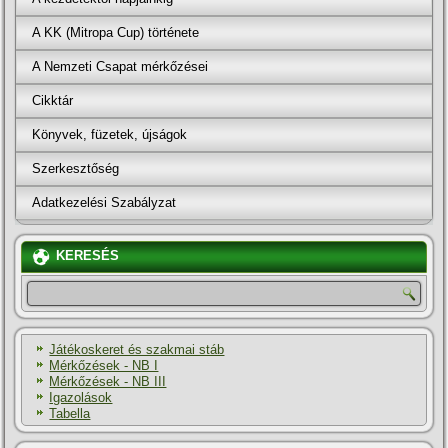
A KK (Mitropa Cup) története
A Nemzeti Csapat mérkőzései
Cikktár
Könyvek, füzetek, újságok
Szerkesztőség
Adatkezelési Szabályzat
KERESÉS
Játékoskeret és szakmai stáb
Mérkőzések - NB I
Mérkőzések - NB III
Igazolások
Tabella