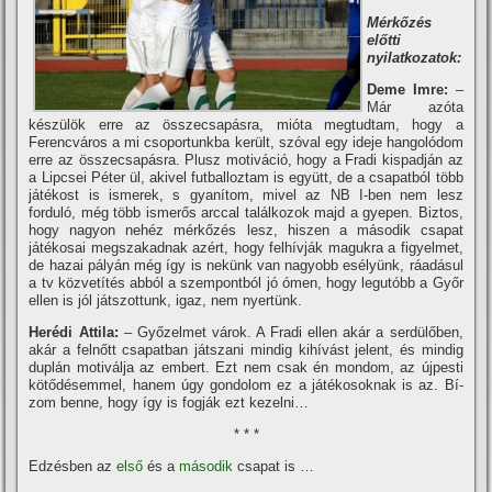
Mérkőzés
előtti
nyilatkozatok:
Deme Imre:
–
Már azóta
készülök erre az összecsapásra, mióta megtudtam, hogy a
Ferencváros a mi csoportunkba került, szóval egy ideje hangolódom
erre az összecsapásra. Plusz motiváció, hogy a Fradi kispadján az
a Lipcsei Péter ül, akivel futballoztam is együtt, de a csapatból több
játékost is ismerek, s gyaní­tom, mivel az NB I-ben nem lesz
forduló, még több ismerős arccal találkozok majd a gyepen. Biztos,
hogy nagyon nehéz mérkőzés lesz, hiszen a második csapat
játékosai megszakadnak azért, hogy felhí­vják magukra a figyelmet,
de hazai pályán még í­gy is nekünk van nagyobb esélyünk, ráadásul
a tv közvetí­tés abból a szempontból jó ómen, hogy legutóbb a Győr
ellen is jól játszottunk, igaz, nem nyertünk.
Herédi Attila:
– Győzelmet várok. A Fradi ellen akár a serdülőben,
akár a felnőtt csapatban játszani mindig kihí­vást jelent, és mindig
duplán motiválja az embert. Ezt nem csak én mondom, az újpesti
kötődésemmel, hanem úgy gondolom ez a játékosoknak is az. Bí­
zom benne, hogy í­gy is fogják ezt kezelni…
* * *
Edzésben az
első
és a
második
csapat is …