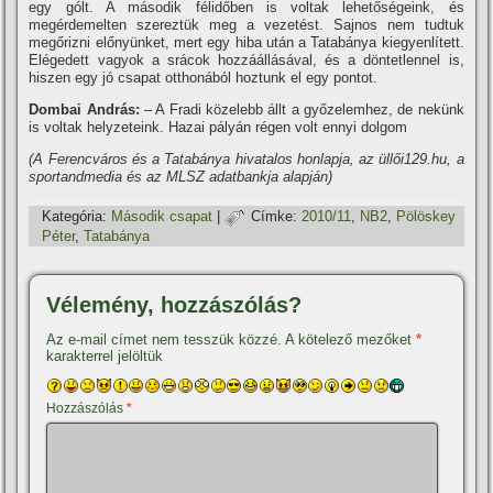
egy gólt. A második félidőben is voltak lehetőségeink, és
megérdemelten szereztük meg a vezetést. Sajnos nem tudtuk
megőrizni előnyünket, mert egy hiba után a Tatabánya kiegyenlí­tett.
Elégedett vagyok a srácok hozzáállásával, és a döntetlennel is,
hiszen egy jó csapat otthonából hoztunk el egy pontot.
Dombai András:
– A Fradi közelebb állt a győzelemhez, de nekünk
is voltak helyzeteink. Hazai pályán régen volt ennyi dolgom
(A Ferencváros és a Tatabánya hivatalos honlapja, az üllői129.hu, a
sportandmedia és az MLSZ adatbankja alapján)
Kategória:
Második csapat
|
Címke:
2010/11
,
NB2
,
Pölöskey
Péter
,
Tatabánya
Vélemény, hozzászólás?
Az e-mail címet nem tesszük közzé.
A kötelező mezőket
*
karakterrel jelöltük
Hozzászólás
*