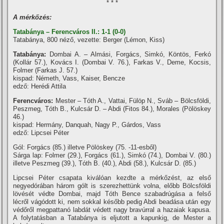
* * *
A mérkőzés:
Tatabánya – Ferencváros II.: 1-1 (0-0)
Tatabánya, 800 néző, vezette: Berger (Lémon, Kiss)
Tatabánya:
Dombai A. – Almási, Forgács, Simkó, Köntös, Ferkó
(Kollár 57.), Kovács I. (Dombai V. 76.), Farkas V., Deme, Kocsis,
Folmer (Farkas J. 57.)
kispad: Németh, Vass, Kaiser, Bencze
edző: Herédi Attila
Ferencváros:
Mester – Tóth A., Vattai, Fülöp N., Sváb – Bölcsföldi,
Peszmeg, Tóth B., Kulcsár D. – Abdi (Fitos 84.), Morales (Pölöskey
46.)
kispad: Hermány, Danquah, Nagy P., Gárdos, Vass
edző: Lipcsei Péter
Gól: Forgács (85.) illetve Pölöskey (75. -11-esből)
Sárga lap: Folmer (29.), Forgács (61.), Simkó (74.), Dombai V. (80.)
illetve Peszmeg (39.), Tóth B. (40.), Abdi (58.), Kulcsár D. (85.)
Lipcsei Péter csapata kiválóan kezdte a mérkőzést, az első
negyedórában három gólt is szerezhettünk volna, előbb Bölcsföldi
lövését védte Dombai, majd Tóth Bence szabadrúgása a felső
lécről vágódott ki, nem sokkal később pedig Abdi beadása után egy
védőről megpattanó labdát védett nagy bravúrral a hazaiak kapusa.
A folytatásban a Tatabánya is eljutott a kapunkig, de Mester a