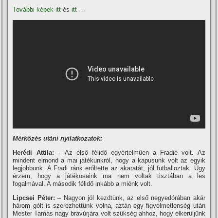
További képek itt
és
itt …
Mérkőzés utáni nyilatkozatok:
Herédi Attila:
– Az első félidő egyértelműen a Fradié volt. Az
mindent elmond a mai játékunkról, hogy a kapusunk volt az egyik
legjobbunk. A Fradi ránk erőltette az akaratát, jól futballoztak. Úgy
érzem, hogy a játékosaink ma nem voltak tisztában a les
fogalmával. A második félidő inkább a miénk volt.
Lipcsei Péter:
– Nagyon jól kezdtünk, az első negyedórában akár
három gólt is szerezhettünk volna, aztán egy figyelmetlenség után
Mester Tamás nagy bravúrjára volt szükség ahhoz, hogy elkerüljünk