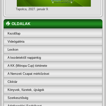
Tapolca, 2027. január 9.
OLDALAK
Kezdőlap
Videógaléria
Lexikon
A kezdetektől napjainkig
A KK (Mitropa Cup) története
A Nemzeti Csapat mérkőzései
Cikktár
Könyvek, füzetek, újságok
Szerkesztőség
Adatkezelési Szabályzat