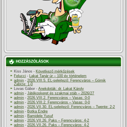
HOZZÁSZÓLÁSOK
Kiss János
-
Következő mérkőzések
Felucci
-
Lakat Tanár úr – 100 év történelem
admin
-
2026.VIII.5. EL-selejtező: Ferencváros – Górnik
Zabrze: 1-0
Lovas Gábor
-
Anekdoták: dr. Lakat Károly
admin
-
Játékoskeret és szakmai stáb – 2026/27
admin
-
2026.VIII.2. Ferencváros – Vasas: 0-0
admin
-
2026.VIII.2. Ferencváros – Vasas: 0-0
admin
-
2026.VII.30. EL-selejtező: Ferencváros – Twente: 2-2
admin
-
Botka Endre
admin
-
Bamidele Yusuf
admin
-
2026.VII.26. Paks – Ferencváros: 4-2
admin
-
2026.VII.26. Paks – Ferencváros: 4-2