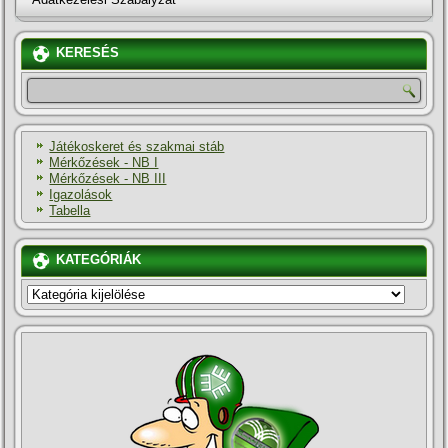
KERESÉS
Játékoskeret és szakmai stáb
Mérkőzések - NB I
Mérkőzések - NB III
Igazolások
Tabella
KATEGÓRIÁK
KATEGÓRIÁK