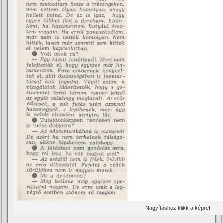
Nagyí­táshoz klikk a képre!