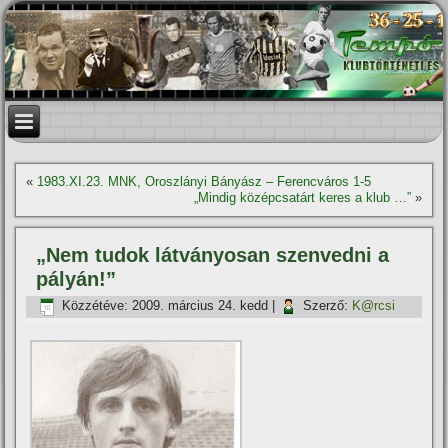
«
1983.XI.23. MNK, Oroszlányi Bányász – Ferencváros 1-5
„Mindig középcsatárt keres a klub …”
»
„Nem tudok látványosan szenvedni a
pályán!”
Közzétéve:
2009. március 24. kedd
|
Szerző:
K@rcsi