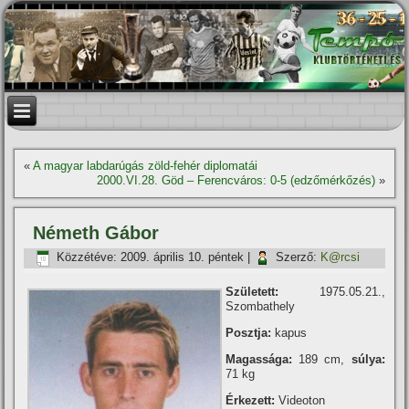
«
A magyar labdarúgás zöld-fehér diplomatái
2000.VI.28. Göd – Ferencváros: 0-5 (edzőmérkőzés)
»
Németh Gábor
Közzétéve:
2009. április 10. péntek
|
Szerző:
K@rcsi
Született:
1975.05.21.,
Szombathely
Posztja:
kapus
Magassága:
189 cm,
súlya:
71 kg
Érkezett:
Videoton