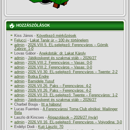
HOZZÁSZÓLÁSOK
Kiss János
-
Következő mérkőzések
Felucci
-
Lakat Tanár úr – 100 év történelem
admin
-
2026.VIII.5. EL-selejtező: Ferencváros – Górnik
Zabrze: 1-0
Lovas Gábor
-
Anekdoták: dr. Lakat Károly
admin
-
Játékoskeret és szakmai stáb – 2026/27
admin
-
2026.VIII.2. Ferencváros – Vasas: 0-0
admin
-
2026.VIII.2. Ferencváros – Vasas: 0-0
admin
-
2026.VII.30. EL-selejtező: Ferencváros – Twente: 2-2
admin
-
Botka Endre
admin
-
Bamidele Yusuf
admin
-
2026.VII.26. Paks – Ferencváros: 4-2
admin
-
2026.VII.26. Paks – Ferencváros: 4-2
admin
-
2026.VII.23. EL-selejtező: Twente – Ferencváros: 1-2
admin
-
Játékoskeret és szakmai stáb – 2026/27
Charbel Bouja
-
Itt a háboru!
Lucas Fuentes
-
A Ferencvárosi Torna Club elnökei: Mailinger
Béla
Laszlo dr.Kincses
-
Átigazolások – 2026/27 (nyár)
admin
-
2026.VII.16. EL-selejtező: Ferencváros – Vojvodina: 3-0
Erdélyi Dodi
-
Kuti László: 70