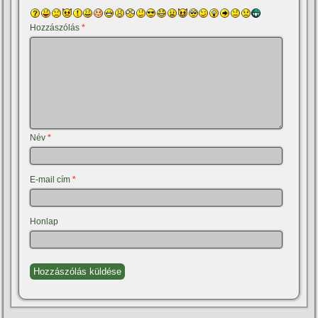
Hozzászólás
*
Név
*
E-mail cím
*
Honlap