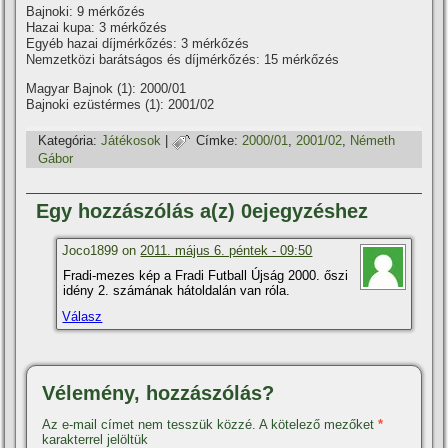
Bajnoki: 9 mérkőzés
Hazai kupa: 3 mérkőzés
Egyéb hazai dí­jmérkőzés: 3 mérkőzés
Nemzetközi barátságos és dí­jmérkőzés: 15 mérkőzés
Magyar Bajnok (1): 2000/01
Bajnoki ezüstérmes (1): 2001/02
Kategória:
Játékosok
|
Címke:
2000/01
,
2001/02
,
Németh
Gábor
Egy hozzászólás a(z) 0ejegyzéshez
Joco1899 on
2011. május 6. péntek - 09:50
Fradi-mezes kép a Fradi Futball Újság 2000. őszi
idény 2. számának hátoldalán van róla.
Válasz
Vélemény, hozzászólás?
Az e-mail címet nem tesszük közzé.
A kötelező mezőket
*
karakterrel jelöltük