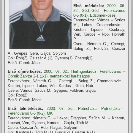
Első mérkőzés:
2000. 06.
28., Göd, Göd – Ferencváros
0-5 (0-1), Edzőmérkőzés
Ferencváros: Vámos – Szűcs
M., Lakos, Crnomarkovic –
Kriston, Lipcsei, Csoknay,
Vén, Kardos – Rob, Horváth
P.
Csere: Németh G., Cheregi,
Balog Z., Földvári, Csiszár
Á., Gyepes, Gera, Gajda, Sólyom
Gól: Rob(2), Csiszár Á.(1), Gyepes(1), Cheregi(1)
Edző: Csank János
Első díjmérkőzés:
2000. 07. 02., Heilingenkreuz, Ferencváros –
Górnik Zabrze 2-1 (1-1), nemzetközi barátságos
Ferencváros: Németh G. – Cheregi – Balog Z., Crnomarkovic –
Kriston, Lipcsei, Lakos, Vén, Kardos – Gera, Rob
Csere: Vámos, Szűcs M., Gyepes, Földvári, Gajda
Gól: Rob(2)
Edző: Csank János
Első tétmérkőzés:
2000. 07. 26., Petneháza, Petneháza –
Ferencváros 0-5 (0-2), MK
Ferencváros: Németh G. – Lakos, Dragóner, Szűcs M. – Kriston,
Lipcsei, Vén, Gyepes, Kardos – Gajda, Tóth M.
Csere: Csiszár Á., Rob, Halgas, Sólyom
Gól: Kardos(1), Tóth M.(1), Gajda(2), Csiszár Á.(1)