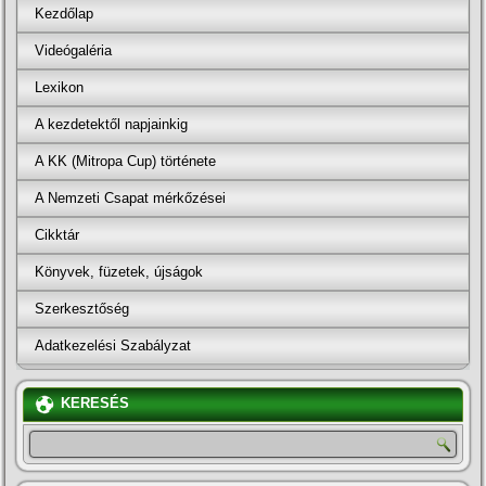
Kezdőlap
Videógaléria
Lexikon
A kezdetektől napjainkig
A KK (Mitropa Cup) története
A Nemzeti Csapat mérkőzései
Cikktár
Könyvek, füzetek, újságok
Szerkesztőség
Adatkezelési Szabályzat
KERESÉS