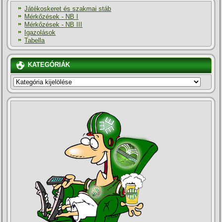
Játékoskeret és szakmai stáb
Mérkőzések - NB I
Mérkőzések - NB III
Igazolások
Tabella
KATEGÓRIÁK
KATEGÓRIÁK