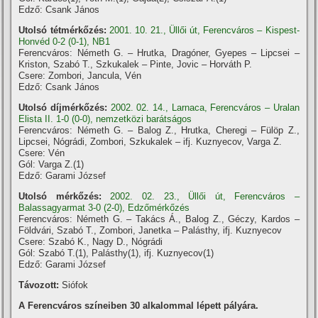
Edző: Csank János
Utolsó tétmérkőzés:
2001. 10. 21., Üllői út, Ferencváros – Kispest-
Honvéd 0-2 (0-1), NB1
Ferencváros: Németh G. – Hrutka, Dragóner, Gyepes – Lipcsei –
Kriston, Szabó T., Szkukalek – Pinte, Jovic – Horváth P.
Csere: Zombori, Jancula, Vén
Edző: Csank János
Utolsó díjmérkőzés:
2002. 02. 14., Larnaca, Ferencváros – Uralan
Elista II. 1-0 (0-0), nemzetközi barátságos
Ferencváros: Németh G. – Balog Z., Hrutka, Cheregi – Fülöp Z.,
Lipcsei, Nógrádi, Zombori, Szkukalek – ifj. Kuznyecov, Varga Z.
Csere: Vén
Gól: Varga Z.(1)
Edző: Garami József
Utolsó mérkőzés:
2002. 02. 23., Üllői út, Ferencváros –
Balassagyarmat 3-0 (2-0), Edzőmérkőzés
Ferencváros: Németh G. – Takács Á., Balog Z., Géczy, Kardos –
Földvári, Szabó T., Zombori, Janetka – Palásthy, ifj. Kuznyecov
Csere: Szabó K., Nagy D., Nógrádi
Gól: Szabó T.(1), Palásthy(1), ifj. Kuznyecov(1)
Edző: Garami József
Távozott:
Siófok
A Ferencváros szí­neiben 30 alkalommal lépett pályára.