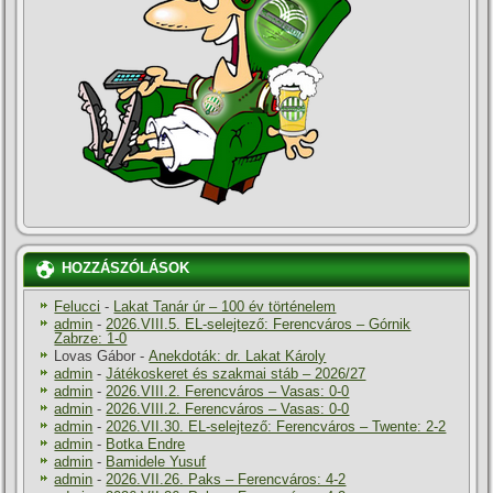
HOZZÁSZÓLÁSOK
Felucci
-
Lakat Tanár úr – 100 év történelem
admin
-
2026.VIII.5. EL-selejtező: Ferencváros – Górnik
Zabrze: 1-0
Lovas Gábor
-
Anekdoták: dr. Lakat Károly
admin
-
Játékoskeret és szakmai stáb – 2026/27
admin
-
2026.VIII.2. Ferencváros – Vasas: 0-0
admin
-
2026.VIII.2. Ferencváros – Vasas: 0-0
admin
-
2026.VII.30. EL-selejtező: Ferencváros – Twente: 2-2
admin
-
Botka Endre
admin
-
Bamidele Yusuf
admin
-
2026.VII.26. Paks – Ferencváros: 4-2