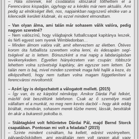
– Hála istennek, két csodálatos időszakot tölthettem el a
Ferencváros kispadján, úgyhogy ez a kérdés már nem aktuális. Ami
pedig az elnökséget illeti, nos, napjainkban nagyszerű elnöke van a
kilencedik kerületi klubnak, és ezzel mindent elmondtam.
– Van olyan álma, ami talán már sohasem válik valóra, pedig
nagyon szeretné?
– Nem valószí­nű, hogy világbajnok futballcsapat kapitánya leszek,
és férfi egyest sem nyerek Wimbledonban…
– Minden álmom valóra vált, amit elterveztem az életben. Ötéves
korom óta futballista szerettem volna lenni, és édesapám segí­
tségével az is lettem. Bónuszként a mai napig a labdarúgásban
tevékenykedem. Egyetlen hiányérzetem van csupán: többször
lehettem volna szövetségi kapitány, ám egyszer sem lettem. De
talán nem is baj, mivel minden szentnek maga felé hajlik a keze, és
elképzelhető, hogy nem tudtam volna magam függetlení­teni a
ferencvárosi mivoltomtól.
– Azért í­gy is dolgozhatott a válogatott mellett. (2015)
– Így van, és ez kárpótol némiképp. Amikor Dárdai Pali felkért,
másfél órát beszéltünk telefonon. Csak az ő személye miatt
vállaltam el a munkát, no meg nem kevés dacból – hogy akik eddig
bí­ráltak, mondván, sohasem merek tűzbe menni, lássák, besétálok
én akár a bukaresti pokolba is.
– Stábtagként volt feltüntetve Dárdai Pál, majd Bernd Storck
csapatában. Pontosan mi volt a feladata? (2015)
– Szinte mindent csináltam, ha kellett, edzést vezényeltem,
pályaedzősködtem, ami egyáltalán nem volt rangon aluli vagy