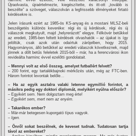
Újraolvasta, újraértelmezte, kiegészí­tette, és itt-ott „tovább is
beszélte” a szöveget, válaszolván a legfrissebb élményeket firtató
kérdésekre is.
Jelen í­rásunk ezért az 1985-ös KS-anyag és a mostani MLSZ-beli
beszélgetés különös keveréke: régi és új kérdések, régi és új
válaszok megkutyult, majd „helyrerázott” elegye. Félkövér betűkkel
az eredeti, 1985-ben feltett kérdések olvashatók – az újakat is í­gy
jelöltük, csak azok után odaí­rtuk zárójelben, hogy 2015.
Hagyományos, álló betűkkel az eredeti válaszok következnek, majd
jönnek a dőlt betűs feleletek 2015-ből – már, ha a ferencvárosi ikon
revideálta harminc évvel ezelőtti gondolatait.
– Mennyi volt az első összeg, amelyet futballért felvett?
– 200 forint, egy tartalékbajnoki mérkőzés után, még az FTC-ben.
Három forintot levontak belőle…
– Ha az egyik asztalra valaki letenne egymillió forintot, a
másikra pedig egy doktori diplomát, melyikért nyúlna először?
– Egyikért sem. Nem dolgoztam meg érte!
– Egyikért sem, mert nem az enyém.
– Takarékos ember?
– Már-már betegesen kuporgató tí­pus vagyok.
– Igen.
– Önről sokat beszélnek, de keveset tudnak. Tudatosan tartja
távol az embereket?