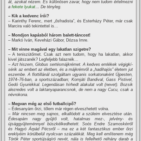
át, azokat nézem. És különösen zavar, hogy nem tudom értelmezni
a
fekete lyukat
… De tényleg.
– Kik a kedvenc í­rói?
– Karinthy Ferenc, mert „ősfradista”, és Esterházy Péter, már csak
Marcira való tekintettel is…
– Mondjon kapásból három balett-táncost!
– Markó Iván, Keveházi Gábor, Dózsa Imre.
– Mit vinne magával egy lakatlan szigetre?
– A teniszütőmet. Csak azt nem tudom, hogy ha lakatlan, akkor
kivel játszanék? Legfeljebb falaznék…
– Azt hiszem, Globus sertésmájkrémet. A kedves emlékek végigkí­
sérik az embert az életben, és a májkrémről a „hadihajós” életem jut
eszembe. A flottillánál szolgáltam ugyanis sorkatonaként Újpesten,
1974–76-ban, a sportszázadban; Komjáti Bandival, Gass Pistivel,
Gedó Gyuriékkal. Legendásan hí­rhedt alakulat volt (nevet). Bozsik
alezredes volt a laktanyaparancsnok, de nem a nagy Cucu, csak a
névrokona.
– Megvan még az első futballcipő?
– Édesanyám őrzi, tőlem már régen elveszhetett volna.
– Már nincsen meg sajnos, elkallódott a szüleim elvesztése után.
Édesapám nagy gyűjtő volt, hatalmas mez-, jelvény- és
újsággyűjteménnyel büszkélkedhetett. Soós Endre Szamoskérről
és Hagyó Árpád Pécsről – ma ez a két fantasztikus ember őrzi
ereklyéim körülbelül nyolcvan százalékát. Meg kell emlí­tenem még
Török Péter sportújságí­ró nevét, nála is fellelhető néhány darab a