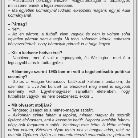
– Ausztriában pénzügyminiszter, Magyarországon a futballügyek
minisztere lennék a legszí­vesebben.
– Ma egyetlen kormánynál tudnám elképzelni magam: egy jó Audi
kormányánál.
– Párttag?
– Nem.
– Az én pártom: a futball. Nem vagyok és nem is voltam soha
egyetlen pártnak sem a tagja. Mi több, sohasem kértek, sohasem
kényszerí­tettek, hogy bármelyik pártnak is a tagja legyek.
– Kik a kedvenc hadvezérei?
– Napóleon, mert ő volt a legnagyobb, és Wellington, mert ő a
legnagyobbat is le tudta győzni.
– Véleménye szerint 1985-ben mi volt a legjelentősebb politikai
esemény?
– Biztos a Reagan–Gorbacsov találkozót kellene mondanom, de
szerintem a Live Aid koncert az éhezőkért még ennél is nagyobb
esemény volt. Egyetlenegyszer sajnáltam életemben, hogy
futballista vagyok, és nem beatzenész, ekkor…
– Mit olvasott utoljára?
– Rengeteg újságot és a német–magyar szótárt.
– Akkoriban szinte faltam a lapokat, minden
magyar és osztrák
újságot elolvastam, ami a kezembe került. Naponta legalább három-
négy órát forgattam a sajtót. Vasárnap este hétre, A Hétre mindig
otthon voltam, Bécsben olyan tiszta volt a magyar adás, mint az
osztrák Győrben. Azóta az ismeretterjesztő csatornákhoz pártoltam