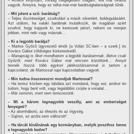
– Amikor kinyí­ltam, mindig megégettem magam. Ma már óvatos
vagyok. Annyira, hogy ez néha már-már barátságtalanságnak tűnik.
– Mit jelent a szó: barátság?
– Teljes őszinteséget, szurkolást a másik sikeréért, boldogulásáért.
Azt utálom, ha valaki barátnak mutatkozik, de magában azért
szurkol, hogy kapjunk ki, ne keressek pénzt, nekem se menjen
jobban, mint neki vagy másnak…
– Ki a legjobb barátja?
– Martos Győző ügyvezető elnök [a Volán SC-ben – a szerk.] és
Kovács Gábor zöldséges kiskereskedő.
– Manapság is őket mondhatom a legjobb barátaimnak, illetve csak
Győzőt, mert Kovács Gábor már nincsen közöttünk… Annyit
tennék hozzá: több egykori játékostársammal is tartom a
kapcsolatot, de Martossal napi kapcsolatban vagyok.
– Min tudna összeveszni mondjuk Martossal?
– Ha tenisz közben egy labdára azt mondaná, hogy out, amikor én
tudom, hogy bent volt, vagy legalábbis csí­pte a vonalat…
– Már semmin, mert nem teniszezünk.
– Mi a három legnagyobb veszély, ami az emberiséget
fenyegeti?
– Az atomháború, az éhezés és az irigység.
– Sajnos, ez azóta sem változott!
– Ha tárcát kí­nálnának egy kormányban, melyik poszthoz lenne
a legnagyobb kedve?