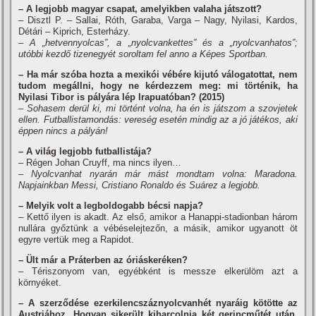
– A legjobb magyar csapat, amelyikben valaha játszott?
– Disztl P. – Sallai, Róth, Garaba, Varga – Nagy, Nyilasi, Kardos,
Détári – Kiprich, Esterházy.
– A „hetvennyolcas”, a „nyolcvankettes” és a „nyolcvanhatos”;
utóbbi kezdő tizenegyét soroltam fel anno a Képes Sportban.
– Ha már szóba hozta a mexikói vébére kijutó válogatottat, nem
tudom megállni, hogy ne kérdezzem meg: mi történik, ha
Nyilasi Tibor is pályára lép Irapuatóban? (2015)
– Sohasem derül ki, mi történt volna, ha én is játszom a szovjetek
ellen. Futballistamondás: vereség esetén mindig az a jó játékos, aki
éppen nincs a pályán!
– A világ legjobb futballistája?
– Régen Johan Cruyff, ma nincs ilyen…
– Nyolcvanhat nyarán már mást mondtam volna: Maradona.
Napjainkban Messi, Cristiano Ronaldo és Suárez a legjobb.
– Melyik volt a legboldogabb bécsi napja?
– Kettő ilyen is akadt. Az első, amikor a Hanappi-stadionban három
nullára győztünk a vébéselejtezőn, a másik, amikor ugyanott öt
egyre vertük meg a Rapidot.
– Ült már a Práterben az óriáskeréken?
– Tériszonyom van, egyébként is messze elkerülöm azt a
környéket.
– A szerződése ezerkilencszáznyolcvanhét nyaráig kötötte az
Austriához. Hogyan sikerült kiharcolnia két gerincműtét után,