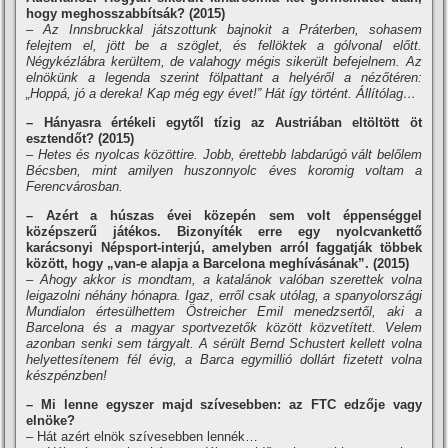
hogy meghosszabbí­tsák? (2015)
– Az Innsbruckkal játszottunk bajnokit a Práterben, sohasem
felejtem el, jött be a szöglet, és fellöktek a gólvonal előtt.
Négykézlábra kerültem, de valahogy mégis sikerült befejelnem. Az
elnökünk a legenda szerint fölpattant a helyéről a nézőtéren:
„Hoppá, jó a dereka! Kap még egy évet!” Hát í­gy történt. Állí­tólag…
– Hányasra értékeli egytől tí­zig az Austriában eltöltött öt
esztendőt? (2015)
– Hetes és nyolcas közöttire. Jobb, érettebb labdarúgó vált belőlem
Bécsben, mint amilyen huszonnyolc éves koromig voltam a
Ferencvárosban.
– Azért a húszas évei közepén sem volt éppenséggel
középszerű játékos. Bizonyí­ték erre egy nyolcvankettő
karácsonyi Népsport-interjú, amelyben arról faggatják többek
között, hogy „van-e alapja a Barcelona meghí­vásának”. (2015)
– Ahogy akkor is mondtam, a katalánok valóban szerettek volna
leigazolni néhány hónapra. Igaz, erről csak utólag, a spanyolországi
Mundialon értesülhettem Östreicher Emil menedzsertől, aki a
Barcelona és a magyar sportvezetők között közvetí­tett. Velem
azonban senki sem tárgyalt. A sérült Bernd Schustert kellett volna
helyettesí­tenem fél évig, a Barca egymillió dollárt fizetett volna
készpénzben!
– Mi lenne egyszer majd szí­vesebben: az FTC edzője vagy
elnöke?
– Hát azért elnök szí­vesebben lennék…