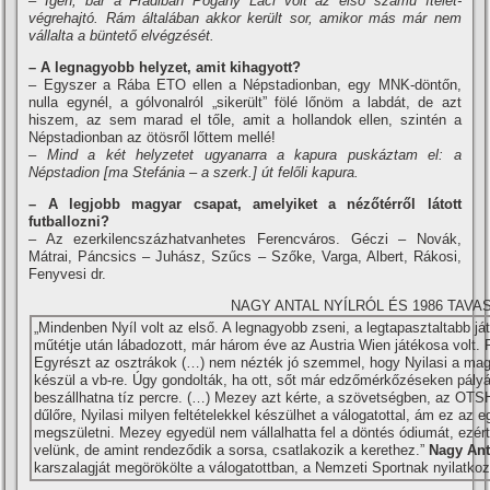
– Igen, bár a Fradiban Pogány Laci volt az első számú í­télet-
végrehajtó. Rám általában akkor került sor, amikor más már nem
vállalta a büntető elvégzését.
– A legnagyobb helyzet, amit kihagyott?
– Egyszer a Rába ETO ellen a Népstadionban, egy MNK-döntőn,
nulla egynél, a gólvonalról „sikerült” fölé lőnöm a labdát, de azt
hiszem, az sem marad el tőle, amit a hollandok ellen, szintén a
Népstadionban az ötösről lőttem mellé!
– Mind a két helyzetet ugyanarra a kapura puskáztam el: a
Népstadion [ma Stefánia – a szerk.] út felőli kapura.
– A legjobb magyar csapat, amelyiket a nézőtérről látott
futballozni?
– Az ezerkilencszázhatvanhetes Ferencváros. Géczi – Novák,
Mátrai, Páncsics – Juhász, Szűcs – Szőke, Varga, Albert, Rákosi,
Fenyvesi dr.
NAGY ANTAL NYÍLRÓL ÉS 1986 TAVA
„Mindenben Nyí­l volt az első. A legnagyobb zseni, a legtapasztaltabb já
műtétje után lábadozott, már három éve az Austria Wien játékosa volt. 
Egyrészt az osztrákok (…) nem nézték jó szemmel, hogy Nyilasi a magy
készül a vb-re. Úgy gondolták, ha ott, sőt már edzőmérkőzéseken pályár
beszállhatna tí­z percre. (…) Mezey azt kérte, a szövetségben, az OTS
dűlőre, Nyilasi milyen feltételekkel készülhet a válogatottal, ám ez a
megszületni. Mezey egyedül nem vállalhatta fel a döntés ódiumát, ezért
velünk, de amint rendeződik a sorsa, csatlakozik a kerethez.”
Nagy Ant
karszalagját megörökölte a válogatottban, a Nemzeti Sportnak nyilatko