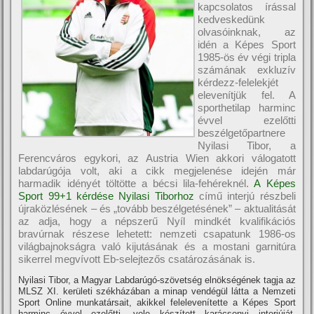
kapcsolatos í­rással
kedveskedünk
olvasóinknak, az
idén a Képes Sport
1985-ös év végi tripla
számának exkluzí­v
kérdezz-felelekjét
elevení­tjük fel. A
sporthetilap harminc
évvel ezelőtti
beszélgetőpartnere
Nyilasi Tibor, a
Ferencváros egykori, az Austria Wien akkori válogatott
labdarúgója volt, aki a cikk megjelenése idején már
harmadik idényét töltötte a bécsi lila-fehéreknél.
A Képes
Sport 99+1 kérdése Nyilasi Tiborhoz
cí­mű interjú részbeli
újraközlésének – és „tovább beszélgetésének” – aktualitását
az adja, hogy a népszerű Nyí­l mindkét kvalifikációs
bravúrnak részese lehetett: nemzeti csapatunk 1986-os
világbajnokságra való kijutásának és a mostani garnitúra
sikerrel megví­vott Eb-selejtezős csatározásának is.
Nyilasi Tibor, a Magyar Labdarúgó-szövetség elnökségének tagja az
MLSZ XI. kerületi székházában a minap vendégül látta a Nemzeti
Sport Online munkatársait, akikkel felelevení­tette a Képes Sport
harminc évvel ezelőtti, vele készí­tett karácsonyi interjúját.