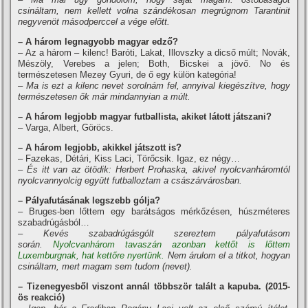
csináltam, nem kellett volna szándékosan megrúgnom Tarantinit
negyvenöt másodperccel a vége előtt.
– A három legnagyobb magyar edző?
– Az a három – kilenc! Baróti, Lakat, Illovszky a dicső múlt; Novák,
Mészöly, Verebes a jelen; Both, Bicskei a jövő. No és
természetesen Mezey Gyuri, de ő egy külön kategória!
– Ma is ezt a kilenc nevet sorolnám fel, annyival kiegészí­tve, hogy
természetesen ők már mindannyian a múlt.
– A három legjobb magyar futballista, akiket látott játszani?
– Varga, Albert, Göröcs.
– A három legjobb, akikkel játszott is?
– Fazekas, Détári, Kiss Laci, Törőcsik. Igaz, ez négy…
– És itt van az ötödik: Herbert Prohaska, akivel nyolcvanháromtól
nyolcvannyolcig együtt futballoztam a császárvárosban.
– Pályafutásának legszebb gólja?
– Bruges-ben lőttem egy barátságos mérkőzésen, húszméteres
szabadrúgásból…
– Kevés szabadrúgásgólt szereztem pályafutásom
során.
Nyolcvanhárom tavaszán azonban kettőt is lőttem
Luxemburgnak, hat kettőre nyertünk.
Nem árulom el a titkot, hogyan
csináltam, mert magam sem tudom (nevet).
– Tizenegyesből viszont annál többször talált a kapuba. (2015-
ös reakció)