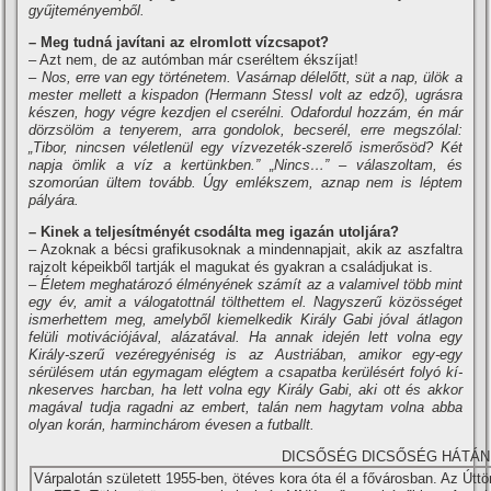
gyűjteményemből.
– Meg tudná javí­tani az elromlott ví­zcsapot?
– Azt nem, de az autómban már cseréltem ékszí­jat!
– Nos, erre van egy történetem. Vasárnap délelőtt, süt a nap, ülök a
mester mellett a kispadon (Hermann Stessl volt az edző), ugrásra
készen, hogy végre kezdjen el cserélni. Odafordul hozzám, én már
dörzsölöm a tenyerem, arra gondolok, becserél, erre megszólal:
„Tibor, nincsen véletlenül egy ví­zvezeték-szerelő ismerősöd? Két
napja ömlik a ví­z a kertünkben.” „Nincs…” – válaszoltam, és
szomorúan ültem tovább. Úgy emlékszem, aznap nem is léptem
pályára.
– Kinek a teljesí­tményét csodálta meg igazán utoljára?
– Azoknak a bécsi grafikusoknak a mindennapjait, akik az aszfaltra
rajzolt képeikből tartják el magukat és gyakran a családjukat is.
– Életem meghatározó élményének számí­t az a valamivel több mint
egy év, amit a válogatottnál tölthettem el. Nagyszerű közösséget
ismerhettem meg, amelyből kiemelkedik Király Gabi jóval átlagon
felüli motivációjával, alázatával. Ha annak idején lett volna egy
Király-szerű vezéregyéniség is az Austriában, amikor egy-egy
sérülésem után egymagam elégtem a csapatba kerülésért folyó kí­
nkeserves harcban, ha lett volna egy Király Gabi, aki ott és akkor
magával tudja ragadni az embert, talán nem hagytam volna abba
olyan korán, harminchárom évesen a futballt.
DICSŐSÉG DICSŐSÉG HÁTÁN
Várpalotán született 1955-ben, ötéves kora óta él a fővárosban. Az Úttö