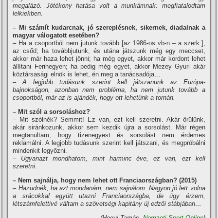
megalázó. Jótékony hatása volt a munkámnak: megfiatalodtam
lelkiekben.
– Mi számí­t kudarcnak, jó szereplésnek, sikernek, diadalnak a
magyar válogatott esetében?
– Ha a csoportból nem jutunk tovább [az 1986-os vb-n – a szerk.],
az csőd; ha továbbjutunk, és utána játszunk még egy meccset,
akkor már haza lehet jönni; ha még egyet, akkor már kordont lehet
állí­tani Ferihegyen; ha pedig még egyet, akkor Mezey Gyuri akár
köztársasági elnök is lehet, én meg a tanácsadója…
– A legjobb tudásunk szerint kell játszanunk az Európa-
bajnokságon, azonban nem probléma, ha nem jutunk tovább a
csoportból, már az is ajándék, hogy ott lehetünk a tornán.
– Mit szól a sorsoláshoz?
– Mit szólnék? Semmit! Ez van, ezt kell szeretni. Akár örülünk,
akár siránkozunk, akkor sem kezdik újra a sorsolást. Már régen
megtanultam, hogy tizenegyest és sorsolást nem érdemes
reklamálni. A legjobb tudásunk szerint kell játszani, és megpróbálni
mindenkit legyőzni.
– Ugyanazt mondhatom, mint harminc éve, ez van, ezt kell
szeretni.
– Nem sajnálja, hogy nem lehet ott Franciaországban? (2015)
– Hazudnék, ha azt mondanám, nem sajnálom. Nagyon jó lett volna
a srácokkal együtt utazni Franciaországba, de úgy érzem,
létszámfelettivé váltam a szövetségi kapitány új edzői stábjában…
(Hegyi Tamás,
Nemzeti Sport Online
)