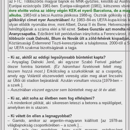
az FTC. Többszörös magyar bajnok és MNK-győztes, később az Austria
Európai ezüstcipős 1981-ben. Európa-válogatott (1981), kétszeres vb-r
évre elvitte volna az idény végén KEK-et nyerő Barcelona, de a ma
alkuba.
1983-tól a bécsi Austria játékosa 1988-ig. Osztrák gólkirály is 
gólkirályi cí­met nyer Ausztriában!
Az 1983–84-es UEFA-kupa-kií­rás leg
olyan elődök nyomába érve, mint Albert, Dunai II és Bene. Hetvenszeres
felnőttgóljának a száma eléri a fél ezret.
Sebes Gusztáv azt mondta ról
Aranycsapatba.
Edzőként két periódusban irányí­totta a Ferencvárost,
többször csak Dalnoki, Blum és Novák ült a zöld-fehérek kispadján
Köztársasági Érdemrend Tiszti-keresztjének a tulajdonosa. 2000-től a 
az UEFA szakmai bizottságának a tagja.
– Ki az, akitől az eddigi legsúlyosabb büntetést kapta?
– Anyagilag Dalnoki Jenő, aki egyszer Szabó Ferivel „párban”
ötezer forintra büntetett.
(Ez háromhavi fizetésnek felelt meg,
teszem hozzá most.)
Erkölcsileg a szurkolóknak az a csoportja,
amely egy Volántól elszenvedett vereség után meg akart lincselni
az Üllői úti stadion bejáratánál. Azután vonultam vissza [1979-ben –
a szerk.].
– Ausztriában viszont egyszer sem büntettek meg az öt év alatt.
– Ki az, akit soha az életben nem fog elfelejteni?
– A mindenkori pilótát, aki sikeresen leteszi a betonra a repülőgépet,
amelyiken én is utazom.
– Ki vétett ön ellen a legnagyobbat?
– Garrido, amikor az argentin–magyaron kiállí­tott [az 1978-as
világbajnokság csoportkörében – a szerk.]…
– Ma már úgy gondolom, hogy saját magam: ostobaságot