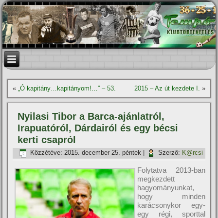
«
„Ó kapitány…kapitányom!…” – 53.
2015 – Az út kezdete I.
»
Nyilasi Tibor a Barca-ajánlatról,
Irapuatóról, Dárdairól és egy bécsi
kerti csapról
Közzétéve:
2015. december 25. péntek
|
Szerző:
K@rcsi
Folytatva 2013-ban
megkezdett
hagyományunkat,
hogy minden
karácsonykor egy-
egy régi, sporttal