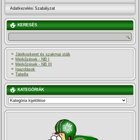
Adatkezelési Szabályzat
KERESÉS
Játékoskeret és szakmai stáb
Mérkőzések - NB I
Mérkőzések - NB III
Igazolások
Tabella
KATEGÓRIÁK
KATEGÓRIÁK