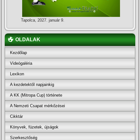
Tapolca, 2027. január 9.
OLDALAK
Kezdőlap
Videógaléria
Lexikon
A kezdetektől napjainkig
A KK (Mitropa Cup) története
A Nemzeti Csapat mérkőzései
Cikktár
Könyvek, füzetek, újságok
Szerkesztőség