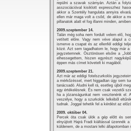
repülni a szavak szárnyán. Aztán a folyt
asszociációval kisiklott expresszhez hason
akkor a Szentély hangulata annyira elvar
ellen már maga volt a csőd, de akkor a mé
pillanatok alatt el fog illanni minden, amibe
2009.szeptember 14.
Talán még soha nem fordult velem elő, hog
vetí­tett előre. Vagy nem véve alapul a 
ismerve a csapat és az ellenfél eddigi telj
közé. Azt sem tagadhatom le, hogy már a m
jegyzetemnek. Ösztönösen elsőre a „Jobbak
elhessegettem, hiszen egyrészt nagykép
éppen más cí­met követelt ki magából.
2009.szeptember 21.
Azt már az eddigi fotelszurkolós jegyzete
a mérkőzéssel, mert higgadtan úgy sem tudn
tanácsadó. Aludni kell rá, esetleg újból meg
egy értékelésnek. És nem csak vezetői szint
ha a józanságunkat nem vesztenénk el. A
veszélye, hogy a szurkolók lelkéből eltűn
tudnak. Joggal tehetik fel a kérdést az el
2009. október 04.
Percek óta csak ülök a gép előtt és se
elnyújtott Hajrá Fradi kiáltással üzennék 
küldenem, de a mostani lelki állapotomban