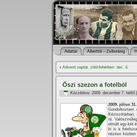
Adattár
Alberttól – Zsiborásig
H
«
Adventi naptár, zöld-fehérben: dec. 6.
Őszi szezon a fotelból
Közzétéve:
2009. december 7. hétfő
2009. július 31.
Gondolkoztam e
Kéziszótárban, 
rá. Valószí­nűl
elmúlt egy-két é
ki is a fotelsz
nézése közben i