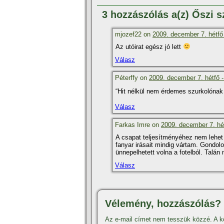
3 hozzászólás a(z) Őszi s
mjozef22 on
2009. december 7. hétfő
Az utóirat egész jó lett
Válasz
Péterffy on
2009. december 7. hétfő -
“Hit nélkül nem érdemes szurkolónak l
Válasz
Farkas Imre on
2009. december 7. hét
A csapat teljesí­tményéhez nem lehet 
fanyar irásait mindig vártam. Gondo
ünnepelhetett volna a fotelból. Talán
Válasz
Vélemény, hozzászólás?
Az e-mail címet nem tesszük közzé.
A k