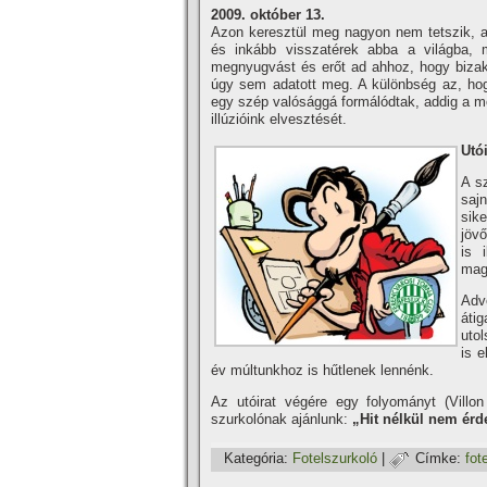
2009. október 13.
Azon keresztül meg nagyon nem tetszik, 
és inkább visszatérek abba a világba, m
megnyugvást és erőt ad ahhoz, hogy bizak
úgy sem adatott meg. A különbség az, hog
egy szép valósággá formálódtak, addig a 
illúzióink elvesztését.
Utó
A s
saj
sik
jövő
is 
mag
Adve
áti
utol
is e
év múltunkhoz is hűtlenek lennénk.
Az utóirat végére egy folyományt (Villo
szurkolónak ajánlunk:
„Hit nélkül nem érd
Kategória:
Fotelszurkoló
|
Címke:
fot