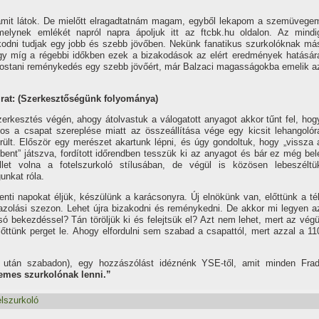
amit látok. De mielőtt elragadtatnám magam, egyből lekapom a szemüvege
elynek emlékét napról napra ápoljuk itt az ftcbk.hu oldalon. Az mindi
odni tudjak egy jobb és szebb jövőben. Nekünk fanatikus szurkolóknak má
y mí­g a régebbi időkben ezek a bizakodások az elért eredmények hatásár
mostani reménykedés egy szebb jövőért, már Balzaci magasságokba emelik a
irat: (Szerkesztőségünk folyománya)
zerkesztés végén, ahogy átolvastuk a válogatott anyagot akkor tűnt fel, hog
nos a csapat szereplése miatt az összeállí­tása vége egy kicsit lehangolór
erült. Először egy merészet akartunk lépni, és úgy gondoltuk, hogy „vissza 
bent” játszva, fordí­tott időrendben tesszük ki az anyagot és bár ez még bel
illet volna a fotelszurkoló stí­lusában, de végül is közösen lebeszéltü
unkat róla.
nti napokat éljük, készülünk a karácsonyra. Új elnökünk van, előttünk a tél
gazolási szezon. Lehet újra bizakodni és reménykedni. De akkor mi legyen a
só bekezdéssel? Tán töröljük ki és felejtsük el? Azt nem lehet, mert az végü
lőttünk perget le. Ahogy elfordulni sem szabad a csapattól, mert azzal a 11
n után szabadon), egy hozzászólást idéznénk YSE-től, amit minden Frad
emes szurkolónak lenni.”
elszurkoló