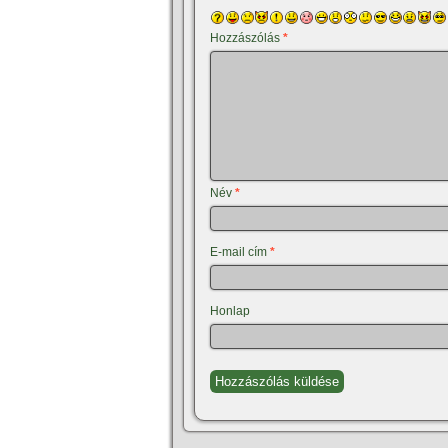
Hozzászólás
*
Név
*
E-mail cím
*
Honlap