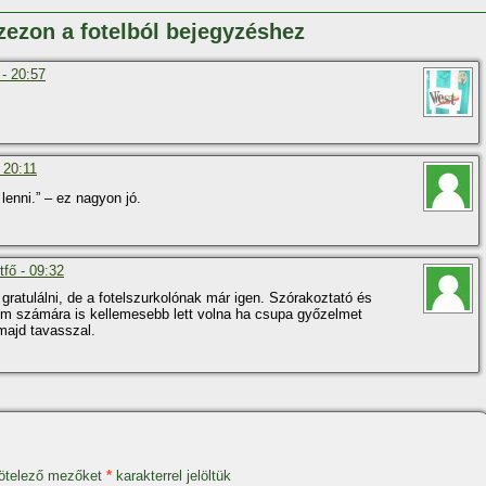
zezon a fotelból bejegyzéshez
 - 20:57
 20:11
enni.” – ez nagyon jó.
fő - 09:32
gratulálni, de a fotelszurkolónak már igen. Szórakoztató és
lom számára is kellemesebb lett volna ha csupa győzelmet
 majd tavasszal.
ötelező mezőket
*
karakterrel jelöltük