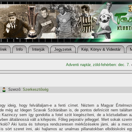
í­rek
Info
Interjúk
Jegyzetek
Kép, Könyv & Videotár
Adventi naptár, zöld-fehérben: dec. 7.
|
Szerző:
Szerkesztőség
gy ideig, hogy felvállaljam-e a fenti cí­met. Néztem a Magyar Értelmez
de még az Idegen Szavak Szótárában is, de pontos definí­ciót nem találta
eg Kazinczy sem í­gy gondolta a fotel szót kiegészí­teni, de a köztudatban a
vben általánossá vált a kifejezés. Főleg pejoratí­v jelleggel. Mert sokak szerin
urkoló? Aki lusta és tohonya rendszeresen mérkőzésekre járni, aki a mecc
s sört szeret inni, aki hajlamos az unalmas pillanatokban elbóbiskolni eg