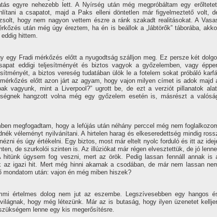
atás egyre nehezebb lett. A Nyí­rség után még megpróbáltam egy erőltetet
lí­tani a csapatot, majd a Paks elleni döntetlen már figyelmeztető volt, d
ázsolt, hogy nem nagyon vettem észre a ránk szakadt realitásokat. A Vasa
rkőzés után még úgy éreztem, ha én is beállok a „lábtörők” táborába, akko
n eddig hittem.
y egy Fradi mérkőzés előtt a nyugodtság szálljon meg. Ez persze két dolgo
csapat eddigi teljesí­tményét és biztos vagyok a győzelemben, vagy éppe
esí­tményét, a biztos vereség tudatában ülök le a fotelem sokat próbáló karfá
érkőzés előtt azon járt az agyam, hogy vajon milyen cí­met is adok majd 
 vagyunk, mint a Liverpool?” ugrott be, de ezt a verziót pillanatok alat
űségnek hangzott volna még egy győzelem esetén is, másrészt a valósá
imben megfogadtam, hogy a lefújás után néhány perccel még nem foglalkozo
ék véleményt nyilvání­tani. A hirtelen harag és elkeseredettség mindig ross
nézni és úgy értékelni. Egy biztos, most már eltelt nyolc forduló és itt az idej
en, de szurkolói szinten is. Az illúziókat már régen elvesztettük, de jó lenne
 hitünk úgysem fog veszni, mert az örök. Pedig lassan fennáll annak is 
ik az igazi hit. Mert még hinni akarnak a csodában, de már nem lassan ne
őző mondatom után: vajon én még miben hiszek?
mmi értelmes dolog nem jut az eszembe. Legszí­vesebben egy hangos é
a világnak, hogy még létezünk. Már az is butaság, hogy ilyen üzenetet kellje
 szükségem lenne egy kis megerősí­tésre.