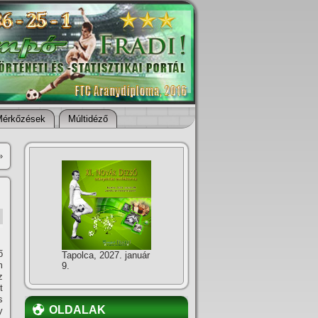
Mérkőzések
Múltidéző
»
ő
Tapolca, 2027. január
m
9.
z
t
s
OLDALAK
y