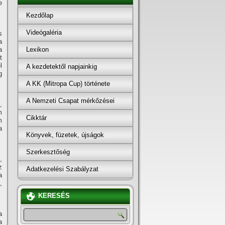
e
Kezdőlap
Videógaléria
s
a
Lexikon
a
t
l
A kezdetektől napjainkig
g
A KK (Mitropa Cup) története
A Nemzeti Csapat mérkőzései
,
m
Cikktár
m
a
Könyvek, füzetek, újságok
Szerkesztőség
,
z
Adatkezelési Szabályzat
a
,
KERESÉS
a
a