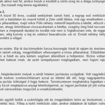
sak akkor riad fel, amikor kiesik a kezéből a sörös üveg és a drága szőnyegr
 (ha maradt még benne egyáltalán).
s 2.
A közel 50 éves, családi ereklyének tartott fotel, a tegnap esti mérkőzé
tott a baloldalon és masnit kötött a Zete védő lábára, már úgy emelkedtem 
és pillanatában, majd mikor Pölö néhány méterről bepofozta a labdát, először 
tban, ahogy örömittasan visszazuhantam a fotelba, szegény öreg fotel reccsen
ktam a megrepedt darabot és tovább már nem is foglalkoztam vele, de regge
tam, elég komoly a baj és sebészi beavatkozás vár rá. Emiatt néhány héti
mlélni a világot.
n estére. Bár öt óra környékén furcsa borzongás futott át rajtam és éreztem
m tartott sokáig, megpróbáltam elhessegetni a kí­nos pillanatokat. Eldúdolta
 fotelt és arra kértem segí­tsen átlendí­teni a holtponton. Biztos volta
eti baleset miatt, de azért ünnepélyesen megfogadtam, nem fogom rajt
felajánlásokért melyek a sérült fotelem javí­tására szolgáltak. Volt nagylelkű
yik kedves szerkesztőtársam azzal az ötlettel állt elő, hogy nagyapámho
, a javí­tás költségeit ő fogja fedezni. Természetesen meghatódva fogadtam 
 kicsit megtépázva anyagi lehetőségeimet, az ingyen javí­ttatás jól jött volna
ivel városunkban megszűnt a vonatközlekedés.
n egyből leülök a számí­tógép elé és megpróbálom leí­rni az érzéseimet, 
nehéz lesz. Főleg a nyitó mérkőzés után, amikor oldalakon át tudtam voln