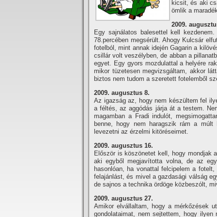
kicsit, és aki c
ömlik a maradék
2009. augusztu
Egy sajnálatos balesettel kell kezdenem. 
78.percében megsérült.
Ahogy Kulcsár elfu
fotelból, mint annak idején Gagarin a kilöv
csillár volt veszélyben, de abban a pillana
egyet. Egy gyors mozdulattal a helyére ra
mikor tüzetesen megvizsgáltam, akkor lát
biztos nem tudom a szeretett fotelemből sze
2009. augusztus 8.
Az igazság az, hogy nem készültem fel ilye
a féltés, az aggódás járja át a testem. Ne
magamban a Fradi indulót, megsimogattam a
benne, hogy nem haragszik rám a múlt h
levezetni az érzelmi kitöréseimet.
2009. augusztus 16.
Először is köszönetet kell, hogy mondjak a 
aki egyből megjaví­totta volna, de az eg
hasonlóan, ha vonattal felcipelem a fotelt
felajánlást, és mivel a gazdasági válság egy
de sajnos a technika ördöge közbeszólt, m
2009. augusztus 27.
Amikor elvállaltam, hogy a mérkőzések utá
gondolataimat, nem sejtettem, hogy ilyen 