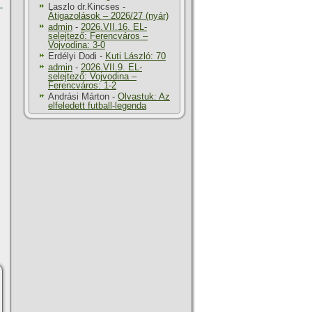
Laszlo dr.Kincses
-
Átigazolások – 2026/27 (nyár)
admin
-
2026.VII.16. EL-
selejtező: Ferencváros –
Vojvodina: 3-0
Erdélyi Dodi
-
Kuti László: 70
admin
-
2026.VII.9. EL-
selejtező: Vojvodina –
Ferencváros: 1-2
Andrási Márton
-
Olvastuk: Az
elfeledett futball-legenda