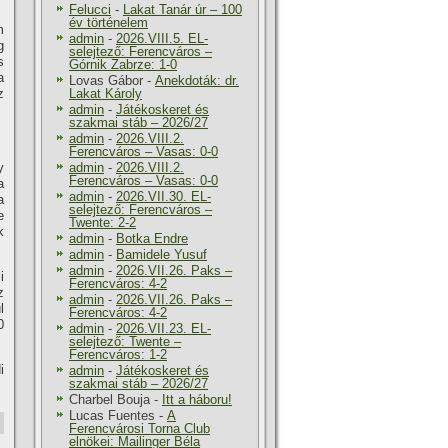
Felucci
-
Lakat Tanár úr – 100
év történelem
m
admin
-
2026.VIII.5. EL-
g
selejtező: Ferencváros –
s
Górnik Zabrze: 1-0
a
Lovas Gábor
-
Anekdoták: dr.
z
Lakat Károly
admin
-
Játékoskeret és
szakmai stáb – 2026/27
admin
-
2026.VIII.2.
Ferencváros – Vasas: 0-0
y
admin
-
2026.VIII.2.
Ferencváros – Vasas: 0-0
a
admin
-
2026.VII.30. EL-
a
selejtező: Ferencváros –
e
Twente: 2-2
k
admin
-
Botka Endre
admin
-
Bamidele Yusuf
admin
-
2026.VII.26. Paks –
i
Ferencváros: 4-2
z
admin
-
2026.VII.26. Paks –
l
Ferencváros: 4-2
0
admin
-
2026.VII.23. EL-
selejtező: Twente –
Ferencváros: 1-2
i
admin
-
Játékoskeret és
szakmai stáb – 2026/27
Charbel Bouja
-
Itt a háboru!
Lucas Fuentes
-
A
Ferencvárosi Torna Club
elnökei: Mailinger Béla