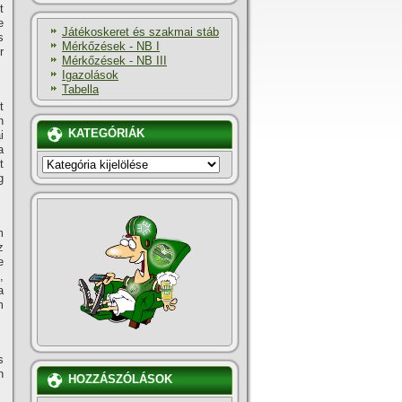
t
e
Játékoskeret és szakmai stáb
s
Mérkőzések - NB I
r
Mérkőzések - NB III
Igazolások
Tabella
t
n
KATEGÓRIÁK
i
a
KATEGÓRIÁK
t
g
m
z
e
,
a
m
s
n
HOZZÁSZÓLÁSOK