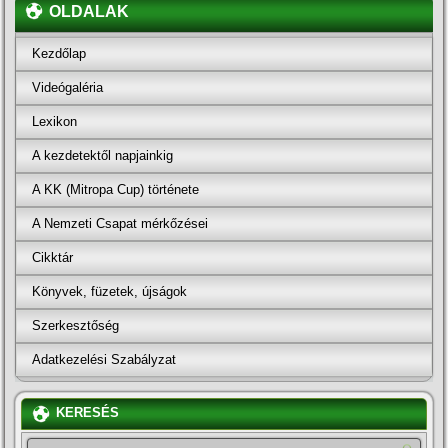
OLDALAK
Kezdőlap
Videógaléria
Lexikon
A kezdetektől napjainkig
A KK (Mitropa Cup) története
A Nemzeti Csapat mérkőzései
Cikktár
Könyvek, füzetek, újságok
Szerkesztőség
Adatkezelési Szabályzat
KERESÉS