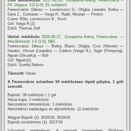
Első tétmérkőzés:
2017.06.29., Groupama Aréna, Ferencváros –
FK Jelgava: 2-0 (1-0), EL-selejtező
Ferencváros: Dibusz — Lovrencsics G., Otigba, Leandro, Botka —
Gera Z., Gorriarán — Varga R., Radó, Moutari — Priskin
Csere: Bőle, Lovrencsics B., Koch
Gól: Varga R.(2)
Edző: Thomas Doll
Utolsó mérkőzés:
2020.06.27., Groupama Aréna, Ferencváros —
Mezőkövesd: 1-0 (1-0), NB1
Ferencváros: Dibusz — Botka, Blazic, Otigba, Civic (Heister) —
Haratin, Vécsei (Leandro) — Zubkov (Varga R.), Sigér (Frimpong),
Nguen (Skvarka) — Boli
Gól: Nguen(1)
Edző: Szerhij Rebrov
Távozott:
Vasas
A Ferencváros szí­neiben 54 mérkőzésen lépett pályára, 1 gólt
szerzett.
Bajnoki: 39 mérkőzés / 1 gól
Hazai kupa: 3 mérkőzés
Nemzetközi tétmérkőzés: 1 mérkőzés
Nemzetközi barátságos és dí­jmérkőzés: 11 mérkőzés
Magyar Bajnok (2): 2018/19, 2019/20
Bajnoki ezüstérmes (1): 2017/18
Válogatott eredményei: A nemzeti tizenegyben 2018-ban