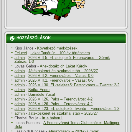
HOZZÁSZÓLÁSOK
Kiss János
-
Következő mérkőzések
Felucci
-
Lakat Tanár úr – 100 év történelem
admin
-
2026.VIII.5. EL-selejtező: Ferencváros – Górnik
Zabrze: 1-0
Lovas Gábor
-
Anekdoták: dr. Lakat Károly
admin
-
Játékoskeret és szakmai stáb – 2026/27
admin
-
2026.VIII.2. Ferencváros – Vasas: 0-0
admin
-
2026.VIII.2. Ferencváros – Vasas: 0-0
admin
-
2026.VII.30. EL-selejtező: Ferencváros – Twente: 2-2
admin
-
Botka Endre
admin
-
Bamidele Yusuf
admin
-
2026.VII.26. Paks – Ferencváros: 4-2
admin
-
2026.VII.26. Paks – Ferencváros: 4-2
admin
-
2026.VII.23. EL-selejtező: Twente – Ferencváros: 1-2
admin
-
Játékoskeret és szakmai stáb – 2026/27
Charbel Bouja
-
Itt a háboru!
Lucas Fuentes
-
A Ferencvárosi Torna Club elnökei: Mailinger
Béla
Laszlo dr.Kincses
-
Átigazolások – 2026/27 (nyár)