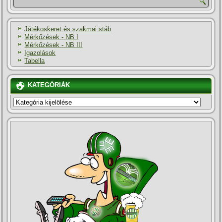
Játékoskeret és szakmai stáb
Mérkőzések - NB I
Mérkőzések - NB III
Igazolások
Tabella
KATEGÓRIÁK
KATEGÓRIÁK