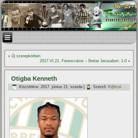
«
Új szerepkörben
2017.VI.21. Ferencváros – Beitar Jerusalem: 1-0
»
Otigba Kenneth
Közzétéve:
2017. június 21. szerda
|
Szerző:
K@rcsi