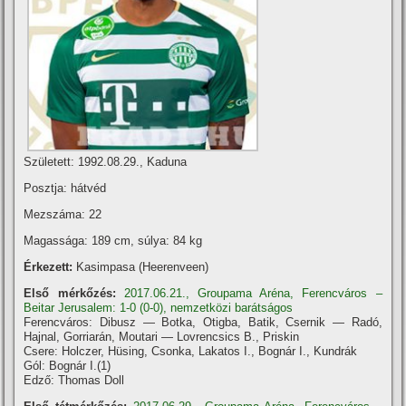
Született: 1992.08.29., Kaduna
Posztja: hátvéd
Mezszáma: 22
Magassága: 189 cm, súlya: 84 kg
Érkezett:
Kasimpasa (Heerenveen)
Első mérkőzés:
2017.06.21., Groupama Aréna, Ferencváros –
Beitar Jerusalem: 1-0 (0-0), nemzetközi barátságos
Ferencváros: Dibusz — Botka, Otigba, Batik, Csernik — Radó,
Hajnal, Gorriarán, Moutari — Lovrencsics B., Priskin
Csere: Holczer, Hüsing, Csonka, Lakatos I., Bognár I., Kundrák
Gól: Bognár I.(1)
Edző: Thomas Doll