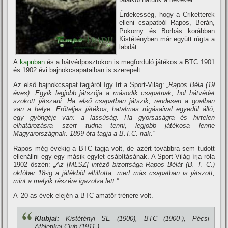
Érdekesség, hogy a Criketterek
elleni csapatból Rapos, Berán,
Pokorny és Borbás korábban
Kistétényben már együtt rúgta a
labdát…
A
kapuban
és a hátvédposztokon is megforduló játékos a BTC 1901
és 1902 évi bajnokcsapataiban is szerepelt.
Az első bajnokcsapat tagjáról í­gy í­rt a Sport-Világ:
„Rapos
Béla
(19
éves). Egyik legjobb játszója
a második csapatnak, hol hátvédet
szokott ját
szani. Ha első csapatban játszik, rendesen a
goalban
van a helye. Erőteljes játékos, hatalmas
rúgásaival egyedül álló,
egy gyöngéje van:
a lassúság. Ha gyorsaságra és hirtelen
elhatá
rozásra szert tudna tenni, legjobb játékosa lenne
Magyarországnak. 1899 óta tagja a B.T.C.-nak.”
Rapos még évekig a BTC tagja volt, de azért továbbra sem tudott
ellenállni egy-egy másik egylet csábí­tásának. A Sport-Világ í­rja róla
1902 őszén:
„
Az [MLSZ] intéző bizottsága Rapos Bélát (B. T. C.)
október 18-ig a játékból eltiltotta,
mert más csapatban is játszott,
mint a melyik részére
igazolva lett.”
A ’20-as évek elején a BTC amatőr trénere volt.
Klubjai:
Kistétényi SE (1900), BTC (1900-), Pécsi
Athletikai Club (1911-)