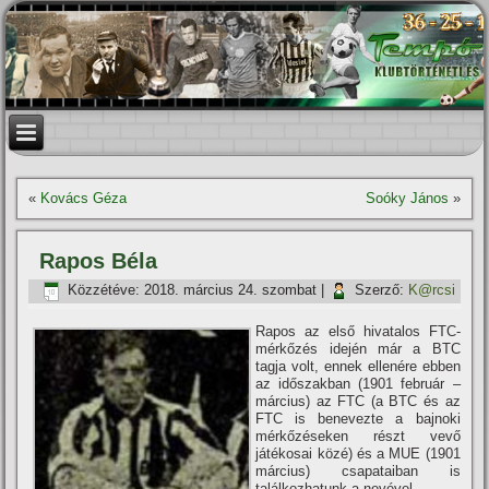
«
Kovács Géza
Soóky János
»
Rapos Béla
Közzétéve:
2018. március 24. szombat
|
Szerző:
K@rcsi
Rapos az első hivatalos FTC-
mérkőzés idején már a BTC
tagja volt, ennek ellenére ebben
az időszakban (1901 február –
március) az FTC (a BTC és az
FTC is benevezte a bajnoki
mérkőzéseken részt vevő
játékosai közé) és a MUE (1901
március) csapataiban is
találkozhatunk a nevével.