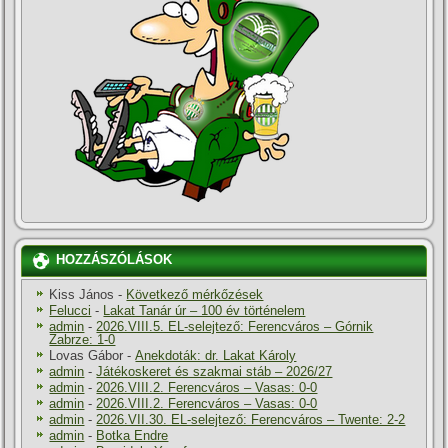
HOZZÁSZÓLÁSOK
Kiss János
-
Következő mérkőzések
Felucci
-
Lakat Tanár úr – 100 év történelem
admin
-
2026.VIII.5. EL-selejtező: Ferencváros – Górnik
Zabrze: 1-0
Lovas Gábor
-
Anekdoták: dr. Lakat Károly
admin
-
Játékoskeret és szakmai stáb – 2026/27
admin
-
2026.VIII.2. Ferencváros – Vasas: 0-0
admin
-
2026.VIII.2. Ferencváros – Vasas: 0-0
admin
-
2026.VII.30. EL-selejtező: Ferencváros – Twente: 2-2
admin
-
Botka Endre