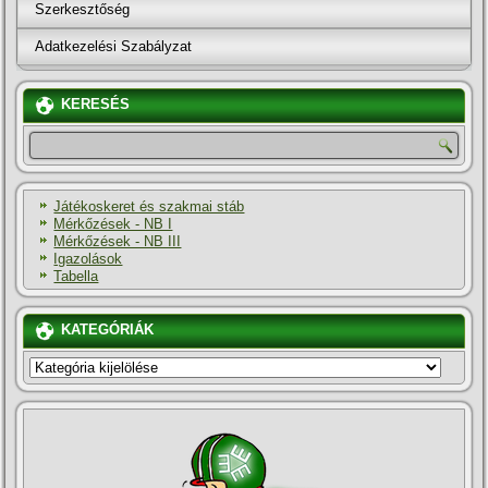
Szerkesztőség
Adatkezelési Szabályzat
KERESÉS
Játékoskeret és szakmai stáb
Mérkőzések - NB I
Mérkőzések - NB III
Igazolások
Tabella
KATEGÓRIÁK
KATEGÓRIÁK