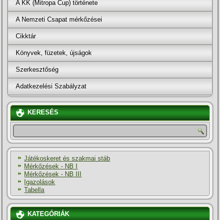
A KK (Mitropa Cup) története
A Nemzeti Csapat mérkőzései
Cikktár
Könyvek, füzetek, újságok
Szerkesztőség
Adatkezelési Szabályzat
KERESÉS
Játékoskeret és szakmai stáb
Mérkőzések - NB I
Mérkőzések - NB III
Igazolások
Tabella
KATEGÓRIÁK