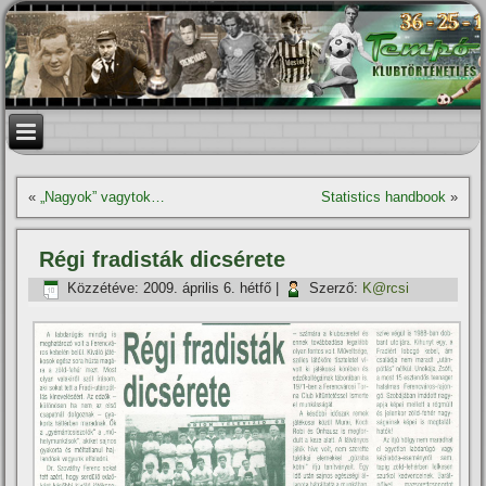
«
„Nagyok” vagytok…
Statistics handbook
»
Régi fradisták dicsérete
Közzétéve:
2009. április 6. hétfő
|
Szerző:
K@rcsi