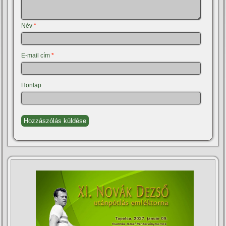
Név
*
E-mail cím
*
Honlap