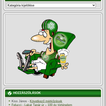
KATEGÓRIÁK
HOZZÁSZÓLÁSOK
Kiss János
-
Következő mérkőzések
Felucci
-
Lakat Tanár úr – 100 év történelem