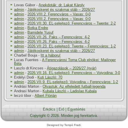
Lovas Gábor
-
Anekdoták: dr. Lakat Károly
admin
-
Játékoskeret és szakmai stáb – 2026/27
admin
-
2026.VIII.2. Ferencváros – Vasas: 0-0
admin
-
2026.VIII.2. Ferencváros – Vasas: 0-0
admin
-
2026.VII.30. EL-selejtező: Ferencváros – Twente: 2-2
admin
-
Botka Endre
admin
-
Bamidele Yusuf
admin
-
2026.VII.26. Paks – Ferencváros: 4-2
admin
-
2026.VII.26. Paks – Ferencváros: 4-2
admin
-
2026.VII.23. EL-selejtező: Twente – Ferencváros: 1-2
admin
-
Játékoskeret és szakmai stáb – 2026/27
Charbel Bouja
-
Itt a háboru!
Lucas Fuentes
-
A Ferencvárosi Torna Club elnökei: Mailinger
Béla
Laszlo dr.Kincses
-
Átigazolások – 2026/27 (nyár)
admin
-
2026.VII.16. EL-selejtező: Ferencváros – Vojvodina: 3-0
Erdélyi Dodi
-
Kuti László: 70
admin
-
2026.VII.9. EL-selejtező: Vojvodina – Ferencváros: 1-2
Andrási Márton
-
Olvastuk: Az elfeledett futball-legenda
Andrasi Marton
-
Kubala László – Ladislao Kubala
leczó tibor
-
Albert Flórián
Erkölcs
|
Erő
|
Egyetértés
Copyright © 2026. Minden jog fenntartva.
Designed by Tempó Fradi.