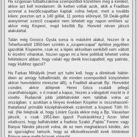
Ha szigorúan futballszakmai szempontból közelí­tem meg a kérdést,
akkor azt kell mondanom: ők ketten voltak azok, akik a Fradiban
azonnal a kezdőcsapatban kaptak volna helyet, mert a további
kilenc poszton azt a 140 góllal, 11 pontos előnnyel, 59 Deák-góllal
aranyérmet szerző csapatot nem lehetett egy na­pon emlí­teni az
akkor még Kispest, majd később Bp. Honvéd néven ját­szó
alakulattal.
Talán még Grosics Gyula sorsa is másként alakul, hiszen őt a
Teherfuvarból 1950-ben szintén a „szuper­csapat” épí­tése jegyében
igazolták Kispestre, csak ez a lépés akkoriban senkiből sem váltott
ki érzelmi viharokat, hiszen ugyan mi a fene politi­kát lehetett volna
feltételezni abban, hogy valaki egy derék kiscsapatból, egy patinás,
nagy klubhoz igazol?
Ha Farkas Mihályék (mert azt tudni kell, hogy a döntések háttér­
ében az amúgy futballimádó, de min­den szempontból könyörtelen
akkori honvédelmi miniszter állt), a Fra­diból akarnak Bp. Honvédot
csinál­ni, akkor átlépnek Henni Géza csalá­di jellegű
zsarolhatóságán, s ő marad a kapus, hiszen a válogatott mezét is ő
viselte. Rudasnál jobb jobbhátvédet nem találtak volna az
országban, s azokban a fényes években Kispéter is összehasonlí­
thatatlanul prí­mább középhátvédnek számí­tott a kispes­ti Tóth III-
nál. (Ne felejtsük el, hogy Lóránt Gyula ekkor még a Bp. Va­sasban
játszik, s csak 1951-ben igazol Puskásékhoz.) Azon lehet
vitatkozni, hogy balhátvédet a fradista Sza­bó „Pajtás” Ferenc vagy
Bányai Nán­dor játszott volna, de ez nem megha­tározó kérdés, ám
az igazsághoz tar­tozik, hogy az elkövetkezendő évek történései
Bányai neve mellé húznak strigulát.