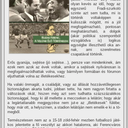
olyan kevés az idő, hogy az
egyszerű Fradi-szur­koló
szinte azt sem tudta, mi is
törté­nik voltaképpen a
kulisszák mögött, mi a jól
megfogalmazható, pontosan
meghatározható, a dolgok
(akár po­litikai szempontból
vizsgálódva is) logikus
egységbe illeszthető oka an­
nak, ami szerelmetes
csapatával tör­ténik.
Erős gyanúja, sejtése (jó sejté­se…), persze van mindenkinek, ám
ezek nem azok az évek voltak, ami­kor a sejtések nyilvánosan is
megfo­galmazódhattak volna, vagy bármi­lyen formában és fórumon
eljuthat­tak volna az illetékesekhez.
Ha valaki önmagát, a családját, vagy az állását hozzávetőlegesen
biz­tonságban akarta tudni, jobban tet­te, ha nem nagyon firtatta a
változá­sok okát, hiszen még azt sem tudhat­ta százszázalékos
biztonsággal, hogy ki áll mellette a meccseken a lelátón; hogy akár
a legártatlanabb megjegy­zése nem jut-e az „illetékesek” fülé­be;
hogy már ott, a helyszí­nen, a sta­dion lelátóján nem emelik-e ki a tö­
megből.
Természetesen nem az a 15-18 zöld-fehér mezben futballozó játé­
kos jelentette a fő veszélyt az akko­ri hatalomra, aki Ferencváros