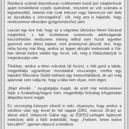
Randevúi számát drasztikusan csökkenteni kezdi (azt tulajdoní­tsuk
apám kí­méletlenül csí­pős nyelvé­nek, miszerint ez volt számára a
leg­nehezebb), hetente már csak két­szer vagy háromszor néz bele
az éj­szakába a „törzstagokkal”, sőt, még arra is hajlandó, hogy
rendszeresen elkezdjen gyógytornászhoz járni.
Lassan egy éve már, hogy az a végzetes ütközése Henni Gézával
megtörtént, s bár kivételesen sze­rencsés adottságainak
köszönhetően rendszeres tréning nélkül sem hí­zott egyetlen
grammot sem ahhoz ké­pest, mint amennyivel játszott, érzi, hogy
néha bizony már liheg, amikor az éppen aktuális kedvesnek a Vár­
ban támad kedve sétálni egy kicsit, sőt, még a Halászbástyát is
megmá­szatja vele.
Titokban, amikor a téren srácokat lát focizni, s felé gurul a labda,
megpró­bálja ugyanolyan mozdu­lattal visszarúgni, mint­ha egy
bajnokin Mészáros Dodót in­dí­taná egy keresztlabdával, de azt még
apámnak sem vallja be, hogy a lába nem olyan, mint régen.
„Majd elmúlik…” nyugtatgat­ja magát, de azért már rendszere­sen
feljár a Szabadság-hegyre futni, megpróbálja fizikailag kifogástalan
állapotba hozni magát.
Ez viszonylag könnyen sikerül is neki, olyannyira, hogy amikor a
sé­rülése után egy évvel és hét nap­pal (1951. március 26-án) az
akko­ri edző, Urbancsik Gábor egy, az ÉDOSZ-serlegért lejátszott
mérkő­zés előtt a felől érdeklődik, hogy: „Ferikém, lenne kedve
beszállni?”, igennel válaszol a kérdésre.