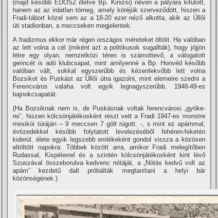
(majd később ÉDOSZ illetve Bp. Kinizsi) néven a pályára kifutott,
hanem az az irdatlan tömeg, amely köréjük szerveződött, hiszen a
Fradi-tábort közel sem az a 18-20 ezer néző al­kotta, akik az Üllői
úti stadionban, a meccseken megjelentek.
A fradizmus ekkor már ré­gen országos méreteket öltött. Ha valóban
az lett volna a cél (miként azt a politikusok sugallták), hogy jöjjön
létre egy olyan, nemzetközi téren is számottevő, a válogatott
gerincét is adó klubcsapat, mint amilyenné a Bp. Honvéd később
valóban vált, sokkal egyszerűbb és kézenfekvőbb lett vol­na
Bozsikot és Puskást az Üllői útra igazolni, mint elemeire szedni a
Fe­rencváros valaha volt egyik legnagyszerűbb, 1948-49-es
bajnokcsapatát.
(Ha Bozsiknak nem is, de Pus­kásnak voltak ferencvárosi „gyöke­
rei”, hiszen kölcsönjátékosként részt vett a Fradi 1947-es monstre
mexi­kói túráján – 9 meccsen 7 gólt rú­gott. -, s mint ez apámmal,
évtize­dekkel később folytatott levelezé­séből fehéren-feketén
kiderül, éle­te egyik legszebb emlékeként gondol vissza a közösen
eltöltött napokra. Többek között arra, amikor Fradi­ melegí­tőben
Rudassal, Kispéterrel és a szintén kölcsönjátékosként kint lévő
Szuszával összeborulva ked­venc nótáját, a „Nótás kedvű volt az
apám” kezdetű dalt próbálták meg­taní­tani a helyi bár
közönségének.)