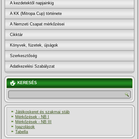
A kezdetektől napjainkig
A KK (Mitropa Cup) története
A Nemzeti Csapat mérkőzései
Cikktár
Könyvek, füzetek, újságok
Szerkesztőség
Adatkezelési Szabályzat
KERESÉS
Játékoskeret és szakmai stáb
Mérkőzések - NB I
Mérkőzések - NB III
Igazolások
Tabella