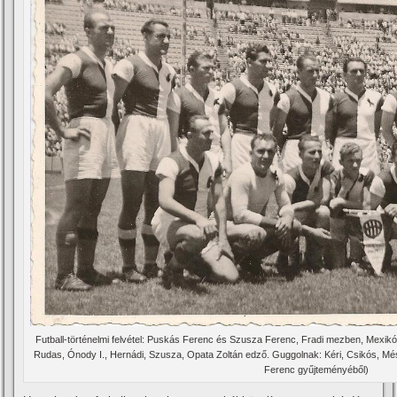
Futball-történelmi felvétel: Puskás Ferenc és Szusza Ferenc, Fradi mezben, Mexikób
Rudas, Ónody I., Hernádi, Szusza, Opata Zoltán edző. Guggolnak: Kéri, Csikós, Mé
Ferenc gyűjteményéből)