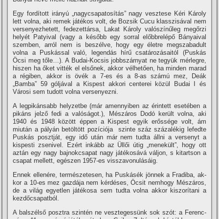
Egy fordí­tott irányú „nagycsapatosí­tás” nagy vesztese Kéri Károly
lett volna, aki remek játékos volt, de Bozsik Cucu klasszisával nem
ver­senyezhetett, fedezettársa, Lakat Károly valószí­nűleg megőrzi
helyét Patyival (vagy a később egy sorral előbbrelépő Bányaival
szemben, arról nem is be­szélve, hogy egy életre megszabadult
volna a Puskással való, legendás hí­rű csatározásaitól (Puskás
Öcsi meg tőle…). A Budai-Kocsis jobb­szárnyat ne tegyük mérlegre,
hiszen ha őket vitték el elsőnek, akkor vél­hetően, ha minden marad
a régiben, akkor is övék a 7-es és a 8-as szá­mú mez, Deák
„Bamba” 59 góljával a Kispest akkori centerei közül Bu­dai I és
Városi sem tudott volna ver­senyezni.
A legpikánsabb helyzetbe (már amennyiben az érintett esetében a
pikáns jelző fedi a valóságot.), Mé­száros Dodó került volna, aki
1940 és 1948 között éppen a Kispest egyik erőssége volt, ám
miután a pályán betöltött pozí­ciója szinte száz százalékig lefedte
Pus­kás posztját, egy idő után már nem tudta állni a versenyt a
kispesti zse­nivel. Ezért inkább az Üllői útig „me­nekült”, hogy ott
aztán egy nagy baj­nokcsapat nagy játékosává váljon, s kitartson a
csapat mellett, egészen 1957-es visszavonulásáig.
Ennek ellenére, természetesen, ha Puskásék jönnek a Fradiba, ak­
kor a 10-es mez gazdája nem kér­déses, Öcsit nemhogy Mészáros,
de a világ egyetlen játékosa sem tudta volna akkor kiszorí­tani a
kezdőcsa­patból.
A balszélső posztra szintén ne vesztegessünk sok szót: a Ferenc­