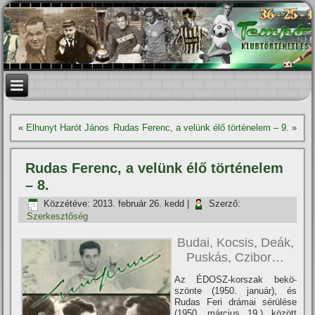
«
Elhunyt Harót János
Rudas Ferenc, a velünk élő történelem – 9.
»
Rudas Ferenc, a velünk élő történelem
– 8.
Közzétéve:
2013. február 26. kedd
|
Szerző:
Szerkesztőség
Budai, Kocsis, Deák,
Puskás, Czibor…
Az ÉDOSZ-korszak bekö­
szönte (1950. január), és
Rudas Feri drámai sérülése
(1950. március 19.) között