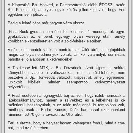
A Kispestből Bp. Honvéd, a Fe­rencvárosból előbb ÉDOSZ, aztán
Bp. Kinizsi lett, amelyek egyik közös jellemzője volt, hogy Feri
egyikben sem játszott.
Pedig a lelátó népe már nagyon várta vissza.
„Ha a Ruck gyorsan nem épül fel, kiesünk…”- mondogatták egyre
gyak­rabban az emberek egy-egy olyan vereség után, amely
korábban elképzel­hetetlen volt a zöld-fehérek életében.
Vidéki kiscsapatok vitték a ponto­kat az Üllői útról, a legfájóbbak
még­is az olyan eredmények voltak, ami­kor valamelyik ősi rivális
páholta el jó alaposan a kedvenceiket.
A Textilessé lett MTK, a Bp. Dó­zsának hí­vott Újpest is sokkal
könnyebben viselte a változásokat, mint a zöld-fehérek, nem
beszélve a Bp. Honvéddá változott Kispestről, amely egyenesen
lubickolt kibélelt, minden szempontból kedvezménye­zett
helyzetében.
A Fradi esetében a legnagyobb baj az volt, hogy náluk nemcsak a
já­tékosállományhoz, hanem a szí­vek­hez és a lelkekhez is kí­
méletlenül hozzányúltak, s ez talán még annál is rombolóbb volt,
minthogy csak a Budai, Kocsis, Deák hármassal sze­zononként
minimum 60-70 gól is tá­vozott az Üllői útról.
Feri is érezte, hogy a helyzet las­san válságosra fordul, mind a csa­
pat, mind az ő életében.