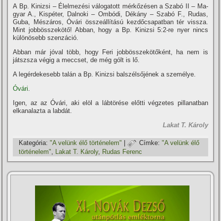
A Bp. Kinizsi – Élelmezési válo­gatott mérkőzésen a Szabó II – Ma­
gyar A., Kispéter, Dalnoki – Ombódi, Dékány – Szabó F., Rudas,
Guba, Mé­száros, Óvári összeállí­tású kezdőcsa­patban tér vissza.
Mint jobbösszekötő! Abban, hogy a Bp. Kinizsi 5:2-re nyer nincs
különösebb szenzáció.
Abban már jóval több, hogy Feri jobbösszekötőként, ha nem is
játszsza végig a meccset, de még gólt is lő.
A legérdekesebb talán a Bp. Kini­zsi balszélsőjének a személye.
Óvári
.
Igen, az az Óvári, aki elöl a lábtö­rése előtti végzetes pillanatban
elka­nalazta a labdát.
Lakat T. Károly
Kategória:
"A velünk élő történelem"
|
Címke:
"A velünk élő
történelem"
,
Lakat T. Károly
,
Rudas Ferenc