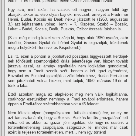
város 11-es számú játékosát eleve Czibor Zoltánnak hí­vták!
Egy szó, mint száz: ha va­lakik ott nagyon, nagyon felül úgy
akarják, akkor az első olyan bajnoki meccset, amelyet a Fra­di már
Henni, Budai, Kocsis és Deák nélkül játszott le (1950. augusztus
3.) azt lejátszhatta volna: Henni – ?, Kispéter, Szabó – Bozsik,
Lakat – Budai, Kocsis, Deák, Puskás, Czibor összeállí­tásban is.
(S ez még mindig közel sem zárja ki, hogy akár 1950 nyarán, akár
ké­sőbb, Grosics Gyulát és Lóránt Gyu­lát is leigazolják, küzdjenek
meg a helyükért Hennivel és Kispéterrel.)
És itt, ezen a ponton a jobbhát­véd posztjára biggyesztett kérdőjel­
nek főhősünk szempontjából óriási jelentősége van, hiszen tovább
játsz­va azzal, az amúgy egyáltalán nem logikátlan gondolattal,
hogy nem a Fradit szedik szét, hanem a két igazi gyémántot,
Bozsikot és Puskást iga­zolják a zöld-fehérekhez, Rudas Feri akkor
sem játszhatott volna, hiszen, mint tudjuk, 1950. március 19-én el­
törik a lába.
Ettől azonban maga az alapképlet még nem vá­lik logikátlanná,
csak­hogy esetünkben nem­hogy a Fradi további erősí­tése, hanem
éppen a Fradi-tá­bor szétrobbantása volt a fő feladat.
Nem létezik olyan (hangsúlyo­zom: futballszakmai) érv, amely ne
azt támasztaná alá, hogy a Bozsik- Puskás kettős „mozgatá­sa” lett
volna ott és akkor az iga­zán jó megoldás, de hogy ne es­sünk a
történelmietlenség csap­dájába, szögezzük le: mindez már csak
azért is teljesen történelmiet­len, mert… nem í­gy történt!