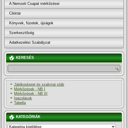
A Nemzeti Csapat mérkőzései
Cikktár
Könyvek, füzetek, újságok
Szerkesztőség
Adatkezelési Szabályzat
KERESÉS
Játékoskeret és szakmai stáb
Mérkőzések - NB I
Mérkőzések - NB III
Igazolások
Tabella
KATEGÓRIÁK
KATEGÓRIÁK