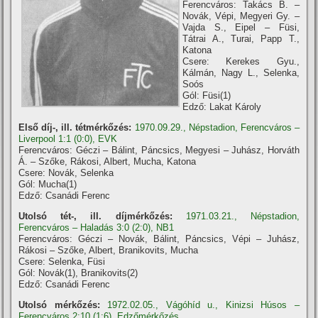
Ferencváros: Takács B. –
Novák, Vépi, Megyeri Gy. –
Vajda S., Eipel – Füsi,
Tátrai A., Turai, Papp T.,
Katona
Csere: Kerekes Gyu.,
Kálmán, Nagy L., Selenka,
Soós
Gól: Füsi(1)
Edző: Lakat Károly
Első díj-, ill. tétmérkőzés:
1970.09.29., Népstadion, Ferencváros –
Liverpool 1:1 (0:0), EVK
Ferencváros: Géczi – Bálint, Páncsics, Megyesi – Juhász, Horváth
Á. – Szőke, Rákosi, Albert, Mucha, Katona
Csere: Novák, Selenka
Gól: Mucha(1)
Edző: Csanádi Ferenc
Utolsó tét-, ill. díjmérkőzés:
1971.03.21., Népstadion,
Ferencváros – Haladás 3:0 (2:0), NB1
Ferencváros: Géczi – Novák, Bálint, Páncsics, Vépi – Juhász,
Rákosi – Szőke, Albert, Branikovits, Mucha
Csere: Selenka, Füsi
Gól: Novák(1), Branikovits(2)
Edző: Csanádi Ferenc
Utolsó mérkőzés:
1972.02.05., Vágóhíd u., Kinizsi Húsos –
Ferencváros 2:10 (1:6), Edzőmérkőzés