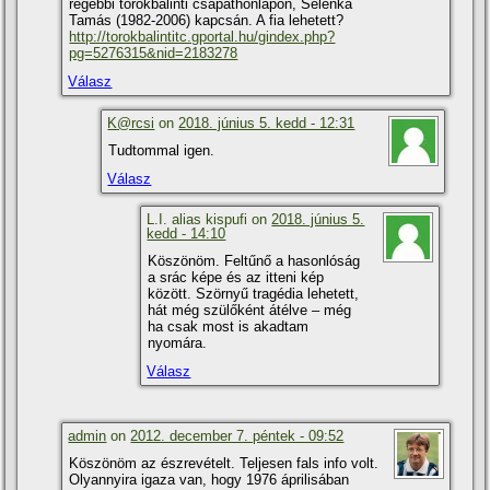
régebbi törökbálinti csapathonlapon, Selenka
Tamás (1982-2006) kapcsán. A fia lehetett?
http://torokbalintitc.gportal.hu/gindex.php?
pg=5276315&nid=2183278
Válasz
K@rcsi
on
2018. június 5. kedd - 12:31
Tudtommal igen.
Válasz
L.I. alias kispufi on
2018. június 5.
kedd - 14:10
Köszönöm. Feltűnő a hasonlóság
a srác képe és az itteni kép
között. Szörnyű tragédia lehetett,
hát még szülőként átélve – még
ha csak most is akadtam
nyomára.
Válasz
admin
on
2012. december 7. péntek - 09:52
Köszönöm az észrevételt. Teljesen fals info volt.
Olyannyira igaza van, hogy 1976 áprilisában