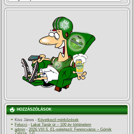
HOZZÁSZÓLÁSOK
Kiss János
-
Következő mérkőzések
Felucci
-
Lakat Tanár úr – 100 év történelem
admin
-
2026.VIII.5. EL-selejtező: Ferencváros – Górnik
Zabrze: 1-0