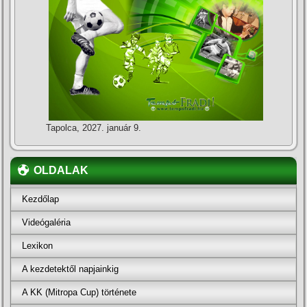
Tapolca, 2027. január 9.
OLDALAK
Kezdőlap
Videógaléria
Lexikon
A kezdetektől napjainkig
A KK (Mitropa Cup) története