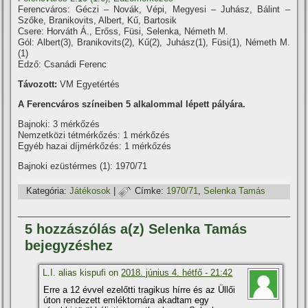
Ferencváros: Géczi – Novák, Vépi, Megyesi – Juhász, Bálint –
Szőke, Branikovits, Albert, Kű, Bartosik
Csere: Horváth Á., Erőss, Füsi, Selenka, Németh M.
Gól: Albert(3), Branikovits(2), Kű(2), Juhász(1), Füsi(1), Németh M.
(1)
Edző: Csanádi Ferenc
Távozott:
VM Egyetértés
A Ferencváros szí­neiben 5 alkalommal lépett pályára.
Bajnoki: 3 mérkőzés
Nemzetközi tétmérkőzés: 1 mérkőzés
Egyéb hazai díjmérkőzés: 1 mérkőzés
Bajnoki ezüstérmes (1): 1970/71
Kategória:
Játékosok
|
Címke:
1970/71
,
Selenka Tamás
5 hozzászólás a(z) Selenka Tamás
bejegyzéshez
L.I. alias kispufi on
2018. június 4. hétfő - 21:42
Erre a 12 évvel ezelőtti tragikus hí­rre és az Üllői
úton rendezett emléktornára akadtam egy