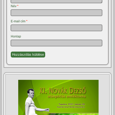
Név
*
E-mail cím
*
Honlap