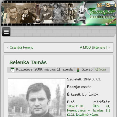
«
Csanádi Ferenc
A MOB története I
»
Selenka Tamás
Közzétéve:
2009. március 11. szerda
|
Szerző:
K@rcsi
Született:
1949.06.03.
Posztja:
csatár
Érkezett:
Bp. Épí­tők
Első mérkőzés:
1969.11.01., Üllői út,
Ferencváros – Haladás 1:1
(1:1), Edzőmérkőzés