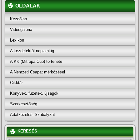
OLDALAK
Kezdőlap
Videógaléria
Lexikon
A kezdetektől napjainkig
A KK (Mitropa Cup) története
A Nemzeti Csapat mérkőzései
Cikktár
Könyvek, füzetek, újságok
Szerkesztőség
Adatkezelési Szabályzat
KERESÉS