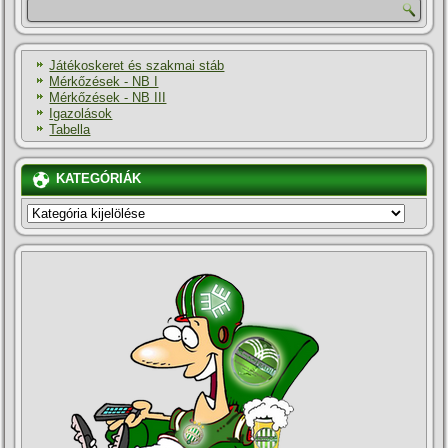
Játékoskeret és szakmai stáb
Mérkőzések - NB I
Mérkőzések - NB III
Igazolások
Tabella
KATEGÓRIÁK
KATEGÓRIÁK