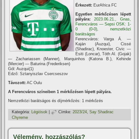
Érkezett:
EurAfrica FC
Egyetlen mérkőzésen lépett
pályára:
2023.06.21., Gnas,
Ferencváros — Sepsi OSK: 1-
0 (0-0), nemzetközi
barátságos
Ferencváros: Varga Á. —
Kaján (Auzqui), Cissé
(Shadirac), Knoester, Civic —
Esiti (Loncar), Tóth Al. (Gojak)
— Zachariassen (Manner), Marquinhos (Katona B.), Kehinde
(Mercier) — Baturina (Frederiksen)
Gól: Auzqui(1)
Edző: Sztanyiszlav Csercseszov
Távozott:
AC Oulu
A Ferencváros szí­neiben 1 mérkőzésen lépett pályára.
Nemzetközi barátságos és díjmérkőzés: 1 mérkőzés
Kategória:
Légiósok
|
Címke:
2023/24
,
Say Shadirac
Chyreme
Vélemény, hozzászólás?