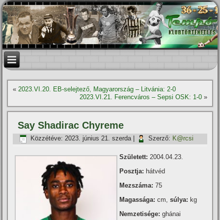
«
2023.VI.20. EB-selejtező, Magyarország – Litvánia: 2-0
2023.VI.21. Ferencváros – Sepsi OSK: 1-0
»
Say Shadirac Chyreme
Közzétéve:
2023. június 21. szerda
|
Szerző:
K@rcsi
Született:
2004.04.23.
Posztja:
hátvéd
Mezszáma:
75
Magassága:
cm,
súlya:
kg
Nemzetisége:
ghánai