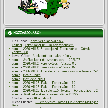
HOZZÁSZÓLÁSOK
Kiss János
-
Következő mérkőzések
Felucci
-
Lakat Tanár úr – 100 év történelem
admin
-
2026.VIII.5. EL-selejtező: Ferencváros – Górnik
Zabrze: 1-0
Lovas Gábor
-
Anekdoták: dr. Lakat Károly
admin
-
Játékoskeret és szakmai stáb – 2026/27
admin
-
2026.VIII.2. Ferencváros – Vasas: 0-0
admin
-
2026.VIII.2. Ferencváros – Vasas: 0-0
admin
-
2026.VII.30. EL-selejtező: Ferencváros – Twente: 2-2
admin
-
Botka Endre
admin
-
Bamidele Yusuf
admin
-
2026.VII.26. Paks – Ferencváros: 4-2
admin
-
2026.VII.26. Paks – Ferencváros: 4-2
admin
-
2026.VII.23. EL-selejtező: Twente – Ferencváros: 1-2
admin
-
Játékoskeret és szakmai stáb – 2026/27
Charbel Bouja
-
Itt a háboru!
Lucas Fuentes
-
A Ferencvárosi Torna Club elnökei: Mailinger
Béla