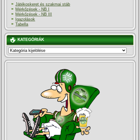
Játékoskeret és szakmai stáb
Mérkőzések - NB I
Mérkőzések - NB III
Igazolások
Tabella
KATEGÓRIÁK
KATEGÓRIÁK