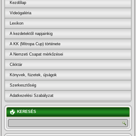
Kezdőlap
Videógaléria
Lexikon
A kezdetektől napjainkig
A KK (Mitropa Cup) története
A Nemzeti Csapat mérkőzései
Cikktár
Könyvek, füzetek, újságok
Szerkesztőség
Adatkezelési Szabályzat
KERESÉS