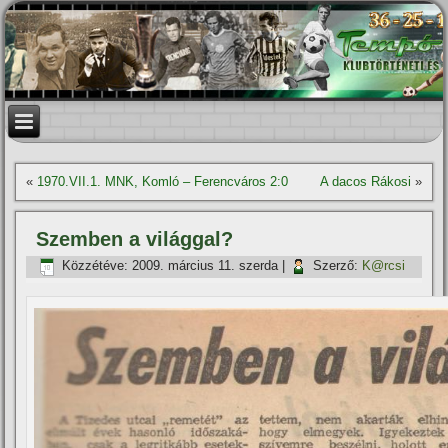
«
1970.VII.1. MNK, Komló – Ferencváros 2:0
A dacos Rákosi
»
Szemben a világgal?
Közzétéve:
2009. március 11. szerda
|
Szerző:
K@rcsi