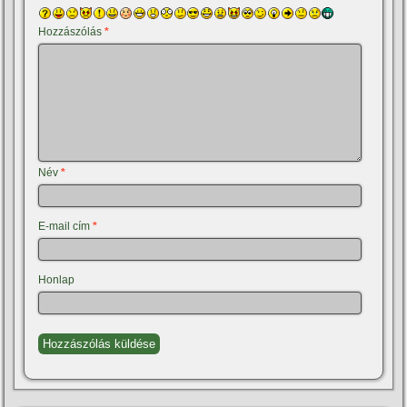
Hozzászólás
*
Név
*
E-mail cím
*
Honlap