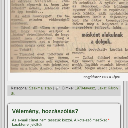
Nagyí­táshoz klikk a képre!
Kategória:
Szakmai stáb
|
Címke:
1970-tavasz
,
Lakat Károly
dr.
Vélemény, hozzászólás?
Az e-mail címet nem tesszük közzé.
A kötelező mezőket
*
karakterrel jelöltük