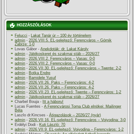
HOZZÁSZÓLÁSOK
Felucci
-
Lakat Tanár úr – 100 év történelem
admin
-
2026.VIII.5. EL-selejtező: Ferencváros – Górnik
Zabrze: 1-0
Lovas Gábor
-
Anekdoták: dr. Lakat Károly
admin
-
Játékoskeret és szakmai stáb – 2026/27
admin
-
2026.VIII.2. Ferencváros – Vasas: 0-0
admin
-
2026.VIII.2. Ferencváros – Vasas: 0-0
admin
-
2026.VII.30. EL-selejtező: Ferencváros – Twente: 2-2
admin
-
Botka Endre
admin
-
Bamidele Yusuf
admin
-
2026.VII.26. Paks – Ferencváros: 4-2
admin
-
2026.VII.26. Paks – Ferencváros: 4-2
admin
-
2026.VII.23. EL-selejtező: Twente – Ferencváros: 1-2
admin
-
Játékoskeret és szakmai stáb – 2026/27
Charbel Bouja
-
Itt a háboru!
Lucas Fuentes
-
A Ferencvárosi Torna Club elnökei: Mailinger
Béla
Laszlo dr.Kincses
-
Átigazolások – 2026/27 (nyár)
admin
-
2026.VII.16. EL-selejtező: Ferencváros – Vojvodina: 3-0
Erdélyi Dodi
-
Kuti László: 70
admin
-
2026.VII.9. EL-selejtező: Vojvodina – Ferencváros: 1-2