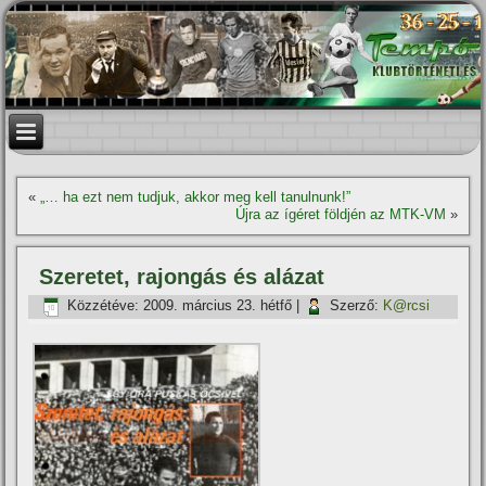
«
„… ha ezt nem tudjuk, akkor meg kell tanulnunk!”
Újra az í­géret földjén az MTK-VM
»
Szeretet, rajongás és alázat
Közzétéve:
2009. március 23. hétfő
|
Szerző:
K@rcsi