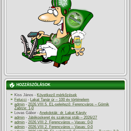
HOZZÁSZÓLÁSOK
Kiss János
-
Következő mérkőzések
Felucci
-
Lakat Tanár úr – 100 év történelem
admin
-
2026.VIII.5. EL-selejtező: Ferencváros – Górnik
Zabrze: 1-0
Lovas Gábor
-
Anekdoták: dr. Lakat Károly
admin
-
Játékoskeret és szakmai stáb – 2026/27
admin
-
2026.VIII.2. Ferencváros – Vasas: 0-0
admin
-
2026.VIII.2. Ferencváros – Vasas: 0-0