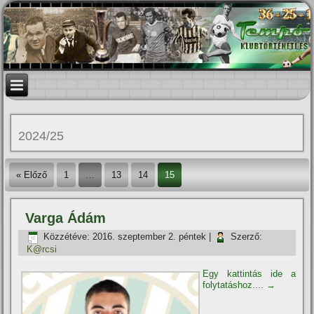
2024/25
« Előző
1
…
13
14
15
Varga Ádám
Közzétéve:
2016. szeptember 2. péntek
|
Szerző:
K@rcsi
Egy kattintás ide a
folytatáshoz....
→