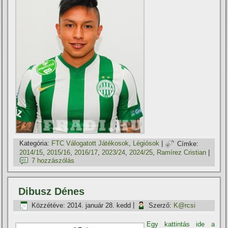
Kategória:
FTC Válogatott Játékosok
,
Légiósok
|
Címke:
2014/15
,
2015/16
,
2016/17
,
2023/24
,
2024/25
,
Ramí­rez Cristian
|
7 hozzászólás
Dibusz Dénes
Közzétéve:
2014. január 28. kedd
|
Szerző:
K@rcsi
Egy kattintás ide a