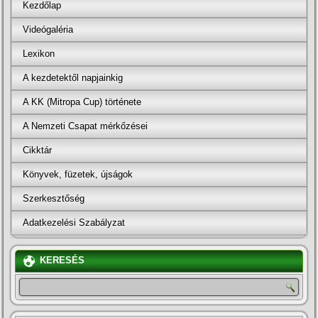
Kezdőlap
Videógaléria
Lexikon
A kezdetektől napjainkig
A KK (Mitropa Cup) története
A Nemzeti Csapat mérkőzései
Cikktár
Könyvek, füzetek, újságok
Szerkesztőség
Adatkezelési Szabályzat
KERESÉS