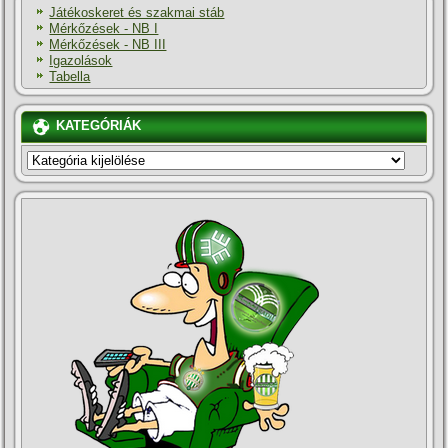
Játékoskeret és szakmai stáb
Mérkőzések - NB I
Mérkőzések - NB III
Igazolások
Tabella
KATEGÓRIÁK
KATEGÓRIÁK