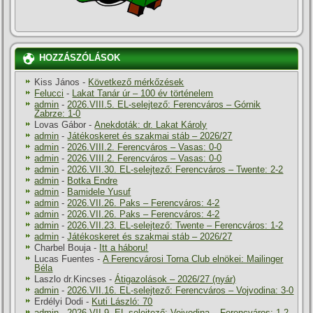
HOZZÁSZÓLÁSOK
Kiss János
-
Következő mérkőzések
Felucci
-
Lakat Tanár úr – 100 év történelem
admin
-
2026.VIII.5. EL-selejtező: Ferencváros – Górnik
Zabrze: 1-0
Lovas Gábor
-
Anekdoták: dr. Lakat Károly
admin
-
Játékoskeret és szakmai stáb – 2026/27
admin
-
2026.VIII.2. Ferencváros – Vasas: 0-0
admin
-
2026.VIII.2. Ferencváros – Vasas: 0-0
admin
-
2026.VII.30. EL-selejtező: Ferencváros – Twente: 2-2
admin
-
Botka Endre
admin
-
Bamidele Yusuf
admin
-
2026.VII.26. Paks – Ferencváros: 4-2
admin
-
2026.VII.26. Paks – Ferencváros: 4-2
admin
-
2026.VII.23. EL-selejtező: Twente – Ferencváros: 1-2
admin
-
Játékoskeret és szakmai stáb – 2026/27
Charbel Bouja
-
Itt a háboru!
Lucas Fuentes
-
A Ferencvárosi Torna Club elnökei: Mailinger
Béla
Laszlo dr.Kincses
-
Átigazolások – 2026/27 (nyár)
admin
-
2026.VII.16. EL-selejtező: Ferencváros – Vojvodina: 3-0
Erdélyi Dodi
-
Kuti László: 70
admin
-
2026.VII.9. EL-selejtező: Vojvodina – Ferencváros: 1-2