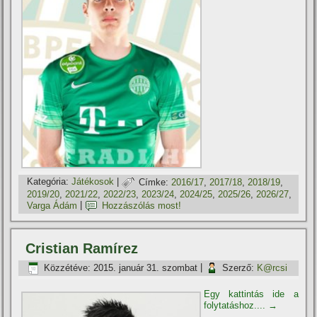
Kategória:
Játékosok
|
Címke:
2016/17
,
2017/18
,
2018/19
,
2019/20
,
2021/22
,
2022/23
,
2023/24
,
2024/25
,
2025/26
,
2026/27
,
Varga Ádám
|
Hozzászólás most!
Cristian Ramí­rez
Közzétéve:
2015. január 31. szombat
|
Szerző:
K@rcsi
Egy kattintás ide a
folytatáshoz....
→