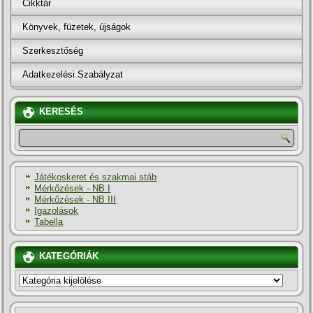
Cikktár
Könyvek, füzetek, újságok
Szerkesztőség
Adatkezelési Szabályzat
KERESÉS
Játékoskeret és szakmai stáb
Mérkőzések - NB I
Mérkőzések - NB III
Igazolások
Tabella
KATEGÓRIÁK
KATEGÓRIÁK