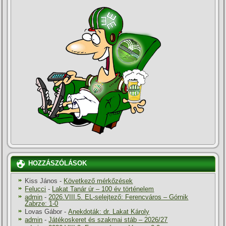
HOZZÁSZÓLÁSOK
Kiss János
-
Következő mérkőzések
Felucci
-
Lakat Tanár úr – 100 év történelem
admin
-
2026.VIII.5. EL-selejtező: Ferencváros – Górnik
Zabrze: 1-0
Lovas Gábor
-
Anekdoták: dr. Lakat Károly
admin
-
Játékoskeret és szakmai stáb – 2026/27