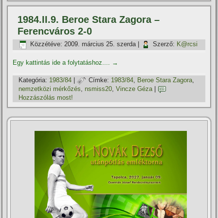
1984.II.9. Beroe Stara Zagora –
Ferencváros 2-0
Közzétéve:
2009. március 25. szerda
|
Szerző:
K@rcsi
Egy kattintás ide a folytatáshoz....
→
Kategória:
1983/84
|
Címke:
1983/84
,
Beroe Stara Zagora
,
nemzetközi mérkőzés
,
nsmiss20
,
Vincze Géza
|
Hozzászólás most!