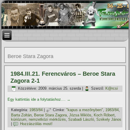
Beroe Stara Zagora
1984.III.21. Ferencváros – Beroe Stara
Zagora 2-1
Közzétéve:
2009. március 25. szerda
|
Szerző:
K@rcsi
Egy kattintás ide a folytatáshoz....
→
Kategória:
1983/84
|
Címke:
"kapus a mezőnyben"
,
1983/84
,
Barta Zoltán
,
Beroe Stara Zagora
,
Józsa Miklós
,
Koch Róbert
,
kúriózum
,
nemzetközi mérkőzés
,
Szabadi László
,
Székely János
|
Hozzászólás most!