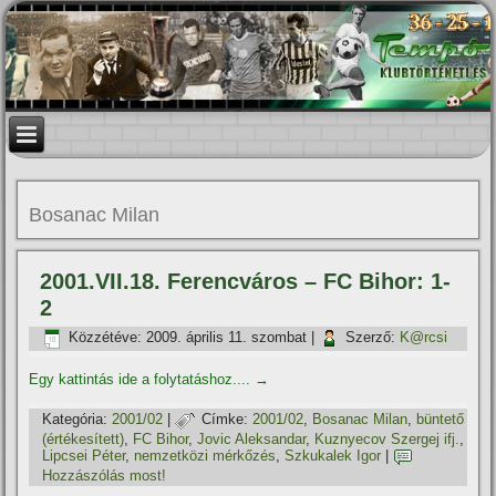
Bosanac Milan
2001.VII.18. Ferencváros – FC Bihor: 1-
2
Közzétéve:
2009. április 11. szombat
|
Szerző:
K@rcsi
Egy kattintás ide a folytatáshoz....
→
Kategória:
2001/02
|
Címke:
2001/02
,
Bosanac Milan
,
büntető
(értékesí­tett)
,
FC Bihor
,
Jovic Aleksandar
,
Kuznyecov Szergej ifj.
,
Lipcsei Péter
,
nemzetközi mérkőzés
,
Szkukalek Igor
|
Hozzászólás most!