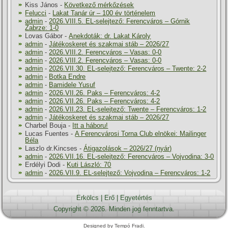
Kiss János
-
Következő mérkőzések
Felucci
-
Lakat Tanár úr – 100 év történelem
admin
-
2026.VIII.5. EL-selejtező: Ferencváros – Górnik
Zabrze: 1-0
Lovas Gábor
-
Anekdoták: dr. Lakat Károly
admin
-
Játékoskeret és szakmai stáb – 2026/27
admin
-
2026.VIII.2. Ferencváros – Vasas: 0-0
admin
-
2026.VIII.2. Ferencváros – Vasas: 0-0
admin
-
2026.VII.30. EL-selejtező: Ferencváros – Twente: 2-2
admin
-
Botka Endre
admin
-
Bamidele Yusuf
admin
-
2026.VII.26. Paks – Ferencváros: 4-2
admin
-
2026.VII.26. Paks – Ferencváros: 4-2
admin
-
2026.VII.23. EL-selejtező: Twente – Ferencváros: 1-2
admin
-
Játékoskeret és szakmai stáb – 2026/27
Charbel Bouja
-
Itt a háboru!
Lucas Fuentes
-
A Ferencvárosi Torna Club elnökei: Mailinger
Béla
Laszlo dr.Kincses
-
Átigazolások – 2026/27 (nyár)
admin
-
2026.VII.16. EL-selejtező: Ferencváros – Vojvodina: 3-0
Erdélyi Dodi
-
Kuti László: 70
admin
-
2026.VII.9. EL-selejtező: Vojvodina – Ferencváros: 1-2
Erkölcs
|
Erő
|
Egyetértés
Copyright © 2026. Minden jog fenntartva.
Designed by Tempó Fradi.