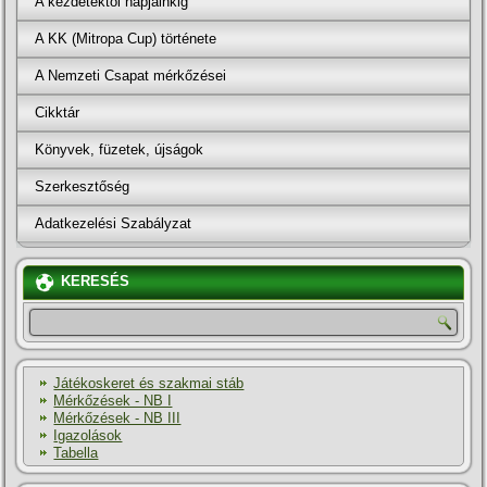
A kezdetektől napjainkig
A KK (Mitropa Cup) története
A Nemzeti Csapat mérkőzései
Cikktár
Könyvek, füzetek, újságok
Szerkesztőség
Adatkezelési Szabályzat
KERESÉS
Játékoskeret és szakmai stáb
Mérkőzések - NB I
Mérkőzések - NB III
Igazolások
Tabella