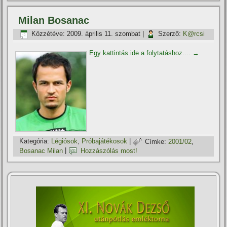
Milan Bosanac
Közzétéve:
2009. április 11. szombat
|
Szerző:
K@rcsi
Egy kattintás ide a folytatáshoz....
→
Kategória:
Légiósok
,
Próbajátékosok
|
Címke:
2001/02
,
Bosanac Milan
|
Hozzászólás most!