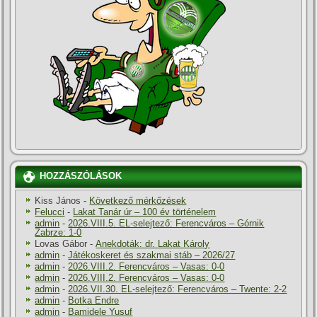
HOZZÁSZÓLÁSOK
Kiss János
-
Következő mérkőzések
Felucci
-
Lakat Tanár úr – 100 év történelem
admin
-
2026.VIII.5. EL-selejtező: Ferencváros – Górnik
Zabrze: 1-0
Lovas Gábor
-
Anekdoták: dr. Lakat Károly
admin
-
Játékoskeret és szakmai stáb – 2026/27
admin
-
2026.VIII.2. Ferencváros – Vasas: 0-0
admin
-
2026.VIII.2. Ferencváros – Vasas: 0-0
admin
-
2026.VII.30. EL-selejtező: Ferencváros – Twente: 2-2
admin
-
Botka Endre
admin
-
Bamidele Yusuf