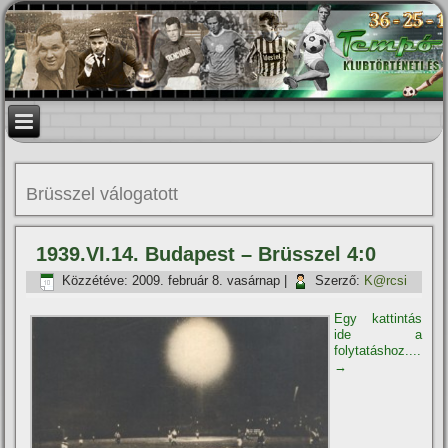
Brüsszel válogatott
1939.VI.14. Budapest – Brüsszel 4:0
Közzétéve:
2009. február 8. vasárnap
|
Szerző:
K@rcsi
Egy kattintás
ide a
folytatáshoz....
→