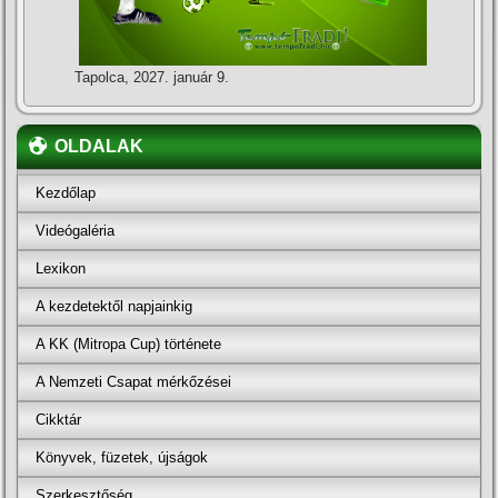
Tapolca, 2027. január 9.
OLDALAK
Kezdőlap
Videógaléria
Lexikon
A kezdetektől napjainkig
A KK (Mitropa Cup) története
A Nemzeti Csapat mérkőzései
Cikktár
Könyvek, füzetek, újságok
Szerkesztőség