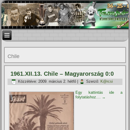
Chile
1961.XII.13. Chile – Magyarország 0:0
Közzétéve:
2009. március 2. hétfő
|
Szerző:
K@rcsi
Egy kattintás ide a
folytatáshoz....
→