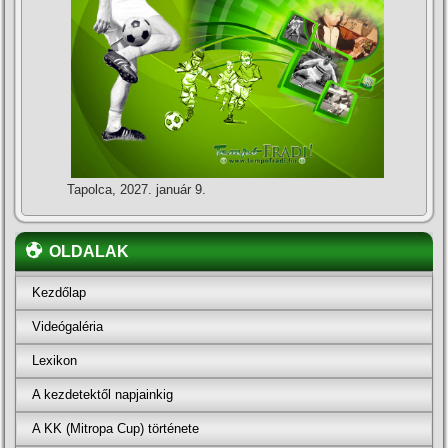
Tapolca, 2027. január 9.
OLDALAK
Kezdőlap
Videógaléria
Lexikon
A kezdetektől napjainkig
A KK (Mitropa Cup) története