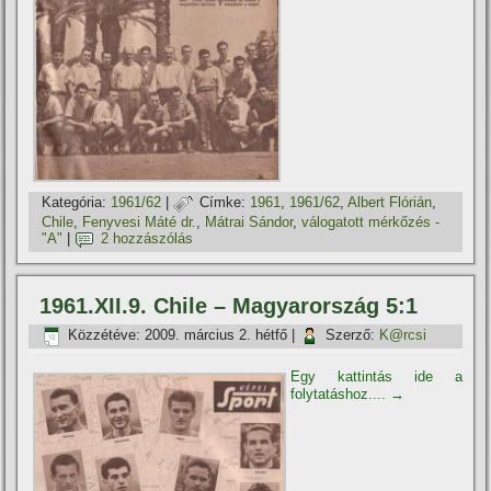
Kategória:
1961/62
|
Címke:
1961
,
1961/62
,
Albert Flórián
,
Chile
,
Fenyvesi Máté dr.
,
Mátrai Sándor
,
válogatott mérkőzés -
"A"
|
2 hozzászólás
1961.XII.9. Chile – Magyarország 5:1
Közzétéve:
2009. március 2. hétfő
|
Szerző:
K@rcsi
Egy kattintás ide a
folytatáshoz....
→