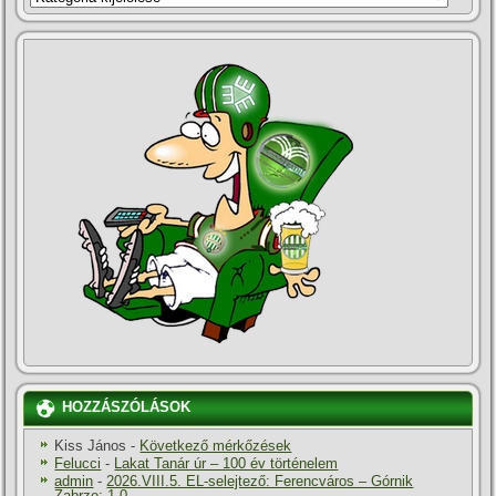
HOZZÁSZÓLÁSOK
Kiss János
-
Következő mérkőzések
Felucci
-
Lakat Tanár úr – 100 év történelem
admin
-
2026.VIII.5. EL-selejtező: Ferencváros – Górnik
Zabrze: 1-0