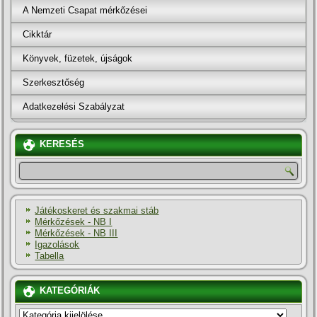
A Nemzeti Csapat mérkőzései
Cikktár
Könyvek, füzetek, újságok
Szerkesztőség
Adatkezelési Szabályzat
KERESÉS
Játékoskeret és szakmai stáb
Mérkőzések - NB I
Mérkőzések - NB III
Igazolások
Tabella
KATEGÓRIÁK
KATEGÓRIÁK