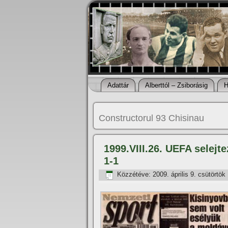
Adattár
Alberttól – Zsiborásig
H
Constructorul 93 Chisinau
1999.VIII.26. UEFA selejt
1-1
Közzétéve:
2009. április 9. csütörtök