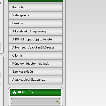
a
Kezdőlap
Videógaléria
Lexikon
A kezdetektől napjainkig
A KK (Mitropa Cup) története
A Nemzeti Csapat mérkőzései
Cikktár
Könyvek, füzetek, újságok
Szerkesztőség
Adatkezelési Szabályzat
s
KERESÉS