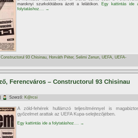
maroknyi szurkolótábora ázott a lelátókon.
Egy kattintás ide 
folytatáshoz....
→
,
Constructorul 93 Chisinau
,
Horváth Péter
,
Selimi Zenun
,
UEFA
,
UEFA-
ező, Ferencváros – Constructorul 93 Chisinau
|
Szerző:
K@rcsi
A zöld-fehérek hullámzó teljesí­tménnyel is magabizto
győzelmet arattak az UEFA Kupa-selejtezőjében.
Egy kattintás ide a folytatáshoz....
→