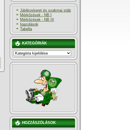
Játékoskeret és szakmai stáb
Mérkőzések - NB I
Mérkőzések - NB III
Igazolások
Tabella
KATEGÓRIÁK
KATEGÓRIÁK
HOZZÁSZÓLÁSOK