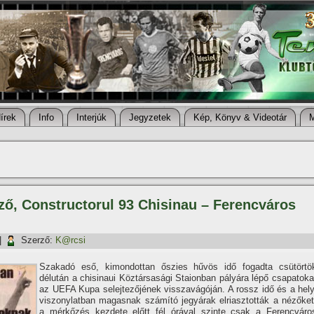
í­rek
Info
Interjúk
Jegyzetek
Kép, Könyv & Videotár
ező, Constructorul 93 Chisinau – Ferencváros
|
Szerző:
K@rcsi
Szakadó eső, kimondottan őszies hűvös idő fogadta csütörtö
délután a chisinaui Köztársasági Staionban pályára lépő csapatoka
az UEFA Kupa selejtezőjének visszavágóján. A rossz idő és a hely
viszonylatban magasnak számí­tó jegyárak elriasztották a nézőket
a mérkőzés kezdete előtt fél órával szinte csak a Ferencváro