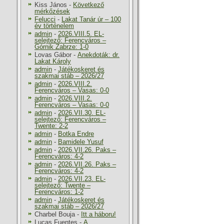
Kiss János
-
Következő
mérkőzések
Felucci
-
Lakat Tanár úr – 100
év történelem
admin
-
2026.VIII.5. EL-
selejtező: Ferencváros –
Górnik Zabrze: 1-0
Lovas Gábor
-
Anekdoták: dr.
Lakat Károly
admin
-
Játékoskeret és
szakmai stáb – 2026/27
admin
-
2026.VIII.2.
Ferencváros – Vasas: 0-0
admin
-
2026.VIII.2.
Ferencváros – Vasas: 0-0
admin
-
2026.VII.30. EL-
selejtező: Ferencváros –
Twente: 2-2
admin
-
Botka Endre
admin
-
Bamidele Yusuf
admin
-
2026.VII.26. Paks –
Ferencváros: 4-2
admin
-
2026.VII.26. Paks –
Ferencváros: 4-2
admin
-
2026.VII.23. EL-
selejtező: Twente –
Ferencváros: 1-2
admin
-
Játékoskeret és
szakmai stáb – 2026/27
Charbel Bouja
-
Itt a háboru!
Lucas Fuentes
-
A