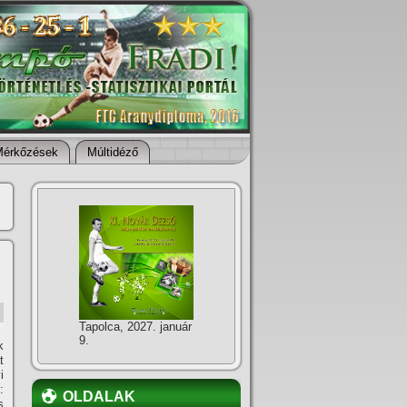
Mérkőzések
Múltidéző
Tapolca, 2027. január
9.
k
t
i
:
OLDALAK
s