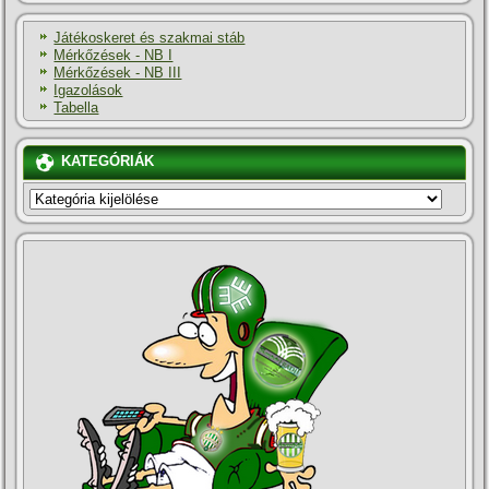
Játékoskeret és szakmai stáb
Mérkőzések - NB I
Mérkőzések - NB III
Igazolások
Tabella
KATEGÓRIÁK
KATEGÓRIÁK