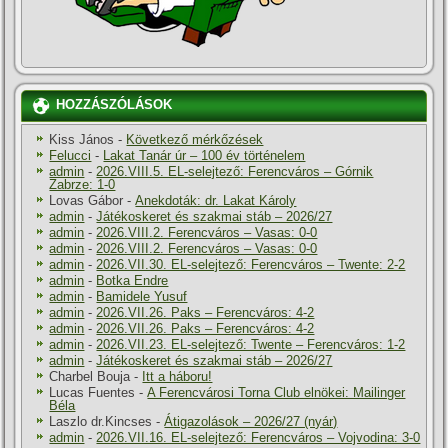
HOZZÁSZÓLÁSOK
Kiss János
-
Következő mérkőzések
Felucci
-
Lakat Tanár úr – 100 év történelem
admin
-
2026.VIII.5. EL-selejtező: Ferencváros – Górnik
Zabrze: 1-0
Lovas Gábor
-
Anekdoták: dr. Lakat Károly
admin
-
Játékoskeret és szakmai stáb – 2026/27
admin
-
2026.VIII.2. Ferencváros – Vasas: 0-0
admin
-
2026.VIII.2. Ferencváros – Vasas: 0-0
admin
-
2026.VII.30. EL-selejtező: Ferencváros – Twente: 2-2
admin
-
Botka Endre
admin
-
Bamidele Yusuf
admin
-
2026.VII.26. Paks – Ferencváros: 4-2
admin
-
2026.VII.26. Paks – Ferencváros: 4-2
admin
-
2026.VII.23. EL-selejtező: Twente – Ferencváros: 1-2
admin
-
Játékoskeret és szakmai stáb – 2026/27
Charbel Bouja
-
Itt a háboru!
Lucas Fuentes
-
A Ferencvárosi Torna Club elnökei: Mailinger
Béla
Laszlo dr.Kincses
-
Átigazolások – 2026/27 (nyár)
admin
-
2026.VII.16. EL-selejtező: Ferencváros – Vojvodina: 3-0