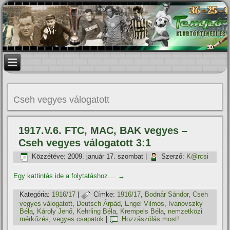
Cseh vegyes válogatott
1917.V.6. FTC, MAC, BAK vegyes –
Cseh vegyes válogatott 3:1
Közzétéve:
2009. január 17. szombat
|
Szerző:
K@rcsi
Egy kattintás ide a folytatáshoz....
→
Kategória:
1916/17
|
Címke:
1916/17
,
Bodnár Sándor
,
Cseh
vegyes válogatott
,
Deutsch Árpád
,
Engel Vilmos
,
Ivanovszky
Béla
,
Károly Jenő
,
Kehrling Béla
,
Krempels Béla
,
nemzetközi
mérkőzés
,
vegyes csapatok
|
Hozzászólás most!