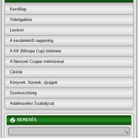
Kezdőlap
Videógaléria
Lexikon
A kezdetektől napjainkig
A KK (Mitropa Cup) története
A Nemzeti Csapat mérkőzései
Cikktár
Könyvek, füzetek, újságok
Szerkesztőség
Adatkezelési Szabályzat
KERESÉS