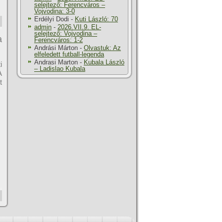
selejtező: Ferencváros –
Vojvodina: 3-0
Erdélyi Dodi
-
Kuti László: 70
admin
-
2026.VII.9. EL-
selejtező: Vojvodina –
a
Ferencváros: 1-2
Andrási Márton
-
Olvastuk: Az
elfeledett futball-legenda
Andrasi Marton
-
Kubala László
i
– Ladislao Kubala
A
t