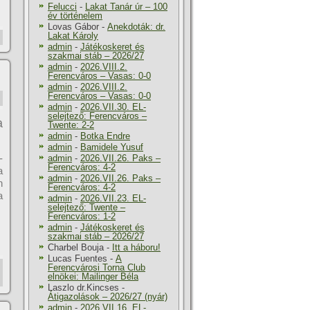
Felucci
-
Lakat Tanár úr – 100
év történelem
Lovas Gábor
-
Anekdoták: dr.
Lakat Károly
admin
-
Játékoskeret és
szakmai stáb – 2026/27
admin
-
2026.VIII.2.
Ferencváros – Vasas: 0-0
admin
-
2026.VIII.2.
Ferencváros – Vasas: 0-0
admin
-
2026.VII.30. EL-
selejtező: Ferencváros –
a
Twente: 2-2
admin
-
Botka Endre
admin
-
Bamidele Yusuf
-
admin
-
2026.VII.26. Paks –
Ferencváros: 4-2
a
admin
-
2026.VII.26. Paks –
n
Ferencváros: 4-2
a
admin
-
2026.VII.23. EL-
selejtező: Twente –
Ferencváros: 1-2
admin
-
Játékoskeret és
szakmai stáb – 2026/27
Charbel Bouja
-
Itt a háboru!
Lucas Fuentes
-
A
Ferencvárosi Torna Club
elnökei: Mailinger Béla
Laszlo dr.Kincses
-
Átigazolások – 2026/27 (nyár)
admin
-
2026.VII.16. EL-