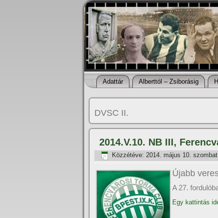
Adattár
Alberttól – Zsiborásig
H
DVSC II.
2014.V.10. NB III, Ferenc
Közzétéve:
2014. május 10. szombat
Újabb vere
A 27. forduló
Egy kattintás id