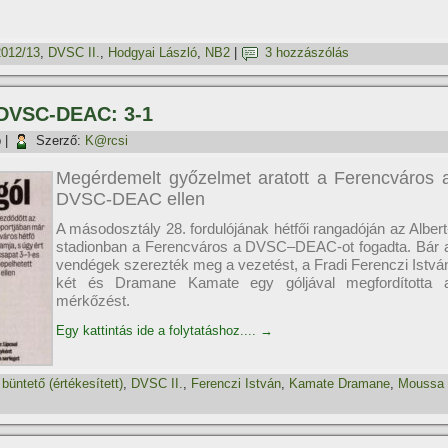
2012/13
,
DVSC II.
,
Hodgyai László
,
NB2
|
3 hozzászólás
– DVSC-DEAC: 3-1
p
|
Szerző:
K@rcsi
Megérdemelt győzelmet aratott a Ferencváros 
DVSC-DEAC ellen
A másodosztály 28. fordulójának hétfői rangadóján az Albert
stadionban a Ferencváros a DVSC–DEAC-ot fogadta. Bár 
vendégek szerezték meg a vezetést, a Fradi Ferenczi Istvá
két és Dramane Kamate egy góljával megfordí­totta 
mérkőzést.
Egy kattintás ide a folytatáshoz....
→
,
büntető (értékesí­tett)
,
DVSC II.
,
Ferenczi István
,
Kamate Dramane
,
Moussa