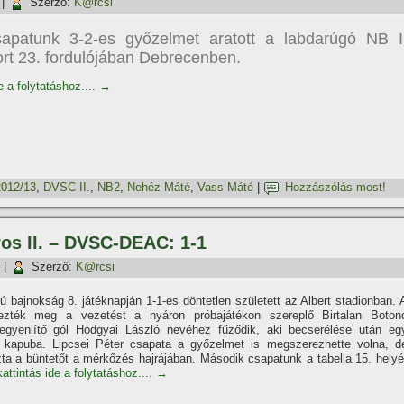
|
Szerző:
K@rcsi
apatunk 3-2-es győzelmet aratott a labdarúgó NB I
ort 23. fordulójában Debrecenben.
e a folytatáshoz....
→
2012/13
,
DVSC II.
,
NB2
,
Nehéz Máté
,
Vass Máté
|
Hozzászólás most!
ros II. – DVSC-DEAC: 1-1
|
Szerző:
K@rcsi
 bajnokság 8. játéknapján 1-1-es döntetlen született az Albert stadionban. 
ezték meg a vezetést a nyáron próbajátékon szereplő Birtalan Boton
z egyenlí­tő gól Hodgyai László nevéhez fűződik, aki becserélése után eg
 a kapuba. Lipcsei Péter csapata a győzelmet is megszerezhette volna, d
zta a büntetőt a mérkőzés hajrájában. Második csapatunk a tabella 15. helyé
attintás ide a folytatáshoz....
→