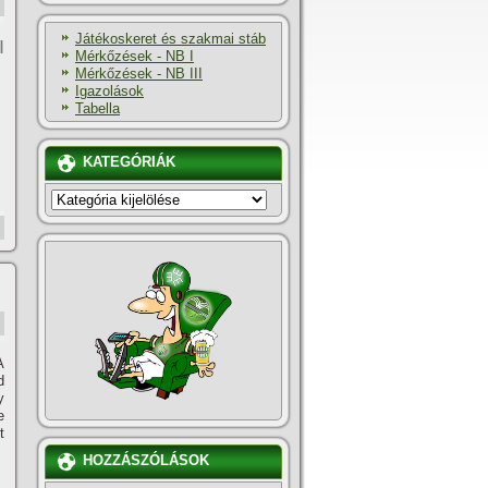
Játékoskeret és szakmai stáb
I
Mérkőzések - NB I
Mérkőzések - NB III
Igazolások
Tabella
KATEGÓRIÁK
KATEGÓRIÁK
A
d
y
e
t
HOZZÁSZÓLÁSOK