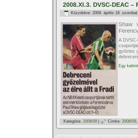
2008.XI.3. DVSC-DEAC – 
Közzétéve:
2009. április 18. szombat
Shaw v
Ferenc
A DVSC-DE
csoportjá
győztes 
debreceni 
Egy kattint
Kategória:
2008/09
|
Címke:
2008/09