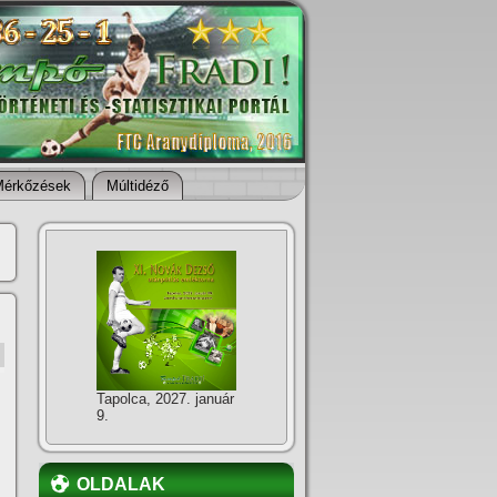
Mérkőzések
Múltidéző
Tapolca, 2027. január
9.
OLDALAK