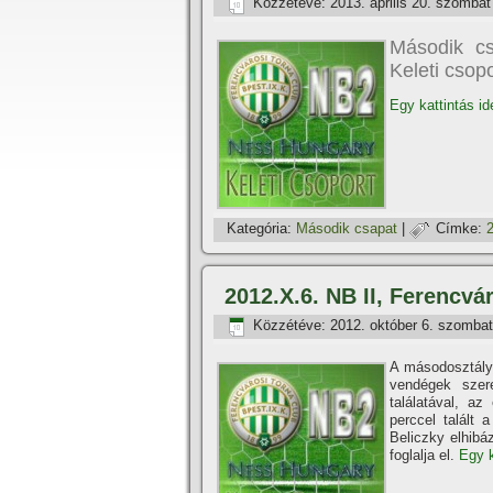
Közzétéve:
2013. április 20. szombat
Második cs
Keleti csop
Egy kattintás id
Kategória:
Második csapat
|
Címke:
2012.X.6. NB II, Ferencvá
Közzétéve:
2012. október 6. szombat
A másodosztályú
vendégek szer
találatával, a
perccel talált
Beliczky elhibá
foglalja el.
Egy k