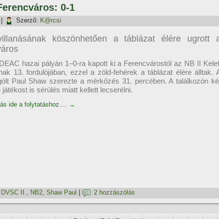
Ferencváros: 0-1
|
Szerző:
K@rcsi
illanásának köszönhetően a táblázat élére ugrott 
város
AC hazai pályán 1–0-ra kapott ki a Ferencvárostól az NB II Kelet
nak 13. fordulójában, ezzel a zöld-fehérek a táblázat élére álltak. 
gólt Paul Shaw szerezte a mérkőzés 31. percében. A találkozón ké
játékost is sérülés miatt kellett lecserélni.
ás ide a folytatáshoz....
→
,
DVSC II.
,
NB2
,
Shaw Paul
|
2 hozzászólás