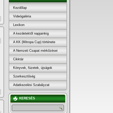
Kezdőlap
Videógaléria
Lexikon
A kezdetektől napjainkig
A KK (Mitropa Cup) története
A Nemzeti Csapat mérkőzései
Cikktár
Könyvek, füzetek, újságok
Szerkesztőség
Adatkezelési Szabályzat
KERESÉS