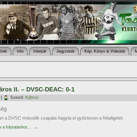
í­rek
Info
Interjúk
Jegyzetek
Kép, Könyv & Videotár
város II. – DVSC-DEAC: 0-1
|
Szerző:
K@rcsi
ség
ban a DVSC második csapata hagyta el győztesen a Népligetet
e a folytatáshoz....
→