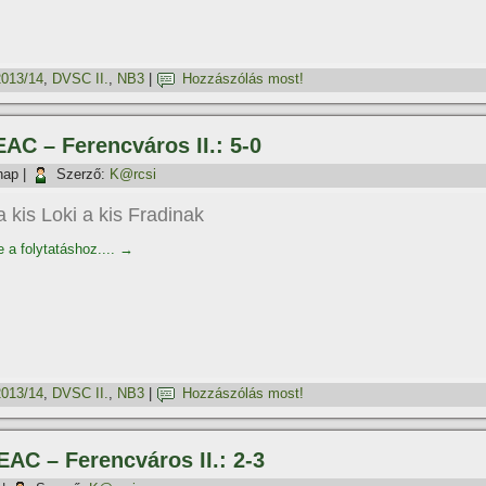
2013/14
,
DVSC II.
,
NB3
|
Hozzászólás most!
EAC – Ferencváros II.: 5-0
nap
|
Szerző:
K@rcsi
a kis Loki a kis Fradinak
e a folytatáshoz....
→
2013/14
,
DVSC II.
,
NB3
|
Hozzászólás most!
EAC – Ferencváros II.: 2-3