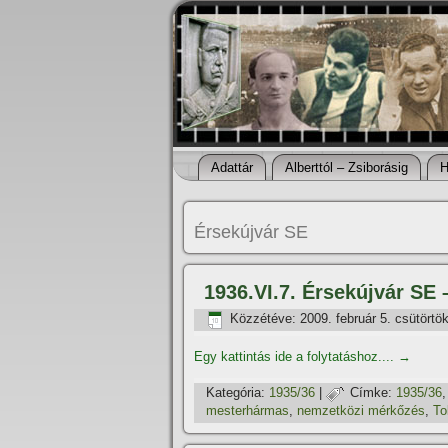
Adattár
Alberttól – Zsiborásig
H
Érsekújvár SE
1936.VI.7. Érsekújvár SE 
Közzétéve:
2009. február 5. csütörtö
Egy kattintás ide a folytatáshoz....
→
Kategória:
1935/36
|
Címke:
1935/36
mesterhármas
,
nemzetközi mérkőzés
,
To