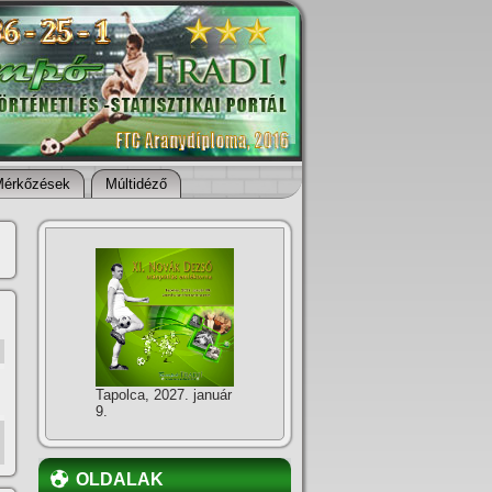
Mérkőzések
Múltidéző
Tapolca, 2027. január
9.
OLDALAK