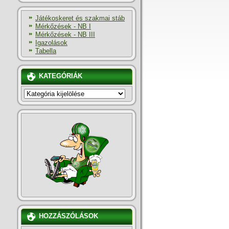
Játékoskeret és szakmai stáb
Mérkőzések - NB I
Mérkőzések - NB III
Igazolások
Tabella
KATEGÓRIÁK
KATEGÓRIÁK
HOZZÁSZÓLÁSOK