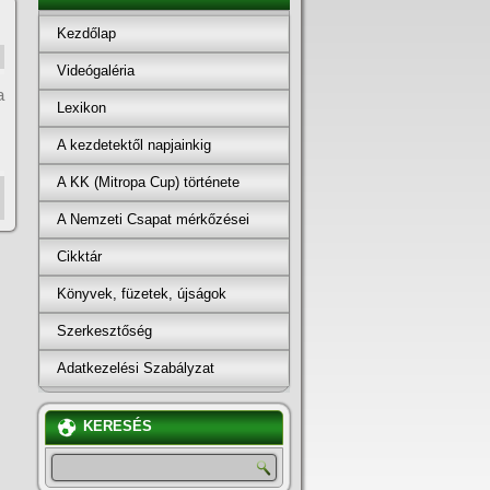
Kezdőlap
Videógaléria
a
Lexikon
A kezdetektől napjainkig
A KK (Mitropa Cup) története
A Nemzeti Csapat mérkőzései
Cikktár
Könyvek, füzetek, újságok
Szerkesztőség
Adatkezelési Szabályzat
KERESÉS