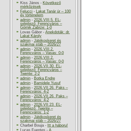
Kiss János
-
Következő
mérkőzések
Felucci
-
Lakat Tanár úr – 100
év történelem
admin
-
2026.VIII.5. EL-
selejtező: Ferencváros –
Górnik Zabrze: 1-0
Lovas Gábor
-
Anekdoták: dr.
Lakat Károly
admin
-
Játékoskeret és
szakmai stáb – 2026/27
admin
-
2026.VIII.2.
Ferencváros – Vasas: 0-0
admin
-
2026.VIII.2.
Ferencváros – Vasas: 0-0
admin
-
2026.VII.30. EL-
selejtező: Ferencváros –
Twente: 2-2
admin
-
Botka Endre
admin
-
Bamidele Yusuf
admin
-
2026.VII.26. Paks –
Ferencváros: 4-2
admin
-
2026.VII.26. Paks –
Ferencváros: 4-2
admin
-
2026.VII.23. EL-
selejtező: Twente –
Ferencváros: 1-2
admin
-
Játékoskeret és
szakmai stáb – 2026/27
Charbel Bouja
-
Itt a háboru!
Lucas Fuentes
-
A