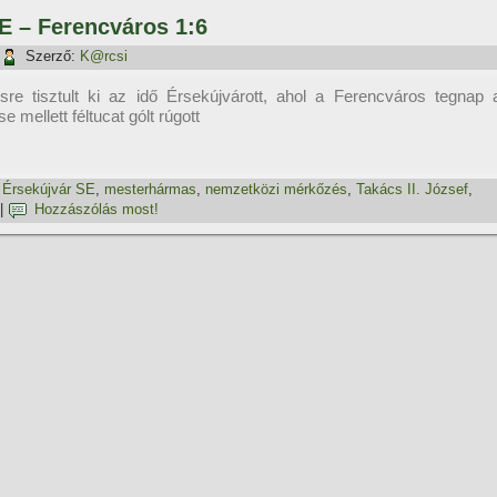
SE – Ferencváros 1:6
Szerző:
K@rcsi
e tisztult ki az idő Érsekújvárott, ahol a Ferencváros tegnap 
 mellett féltucat gólt rúgott
,
Érsekújvár SE
,
mesterhármas
,
nemzetközi mérkőzés
,
Takács II. József
,
|
Hozzászólás most!