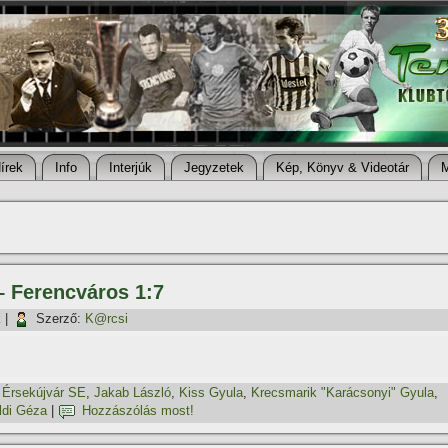
í­rek
Info
Interjúk
Jegyzetek
Kép, Könyv & Videotár
– Ferencváros 1:7
k
|
Szerző:
K@rcsi
,
Érsekújvár SE
,
Jakab László
,
Kiss Gyula
,
Krecsmarik "Karácsonyi" Gyula
,
ldi Géza
|
Hozzászólás most!