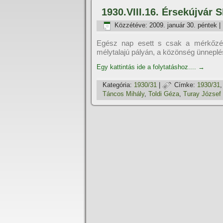
1930.VIII.16. Érsekújvár 
Közzétéve:
2009. január 30. péntek
|
Egész nap esett s csak a mérkőzésr
mélytalajú pályán, a közönség ünneplése
Egy kattintás ide a folytatáshoz....
→
Kategória:
1930/31
|
Címke:
1930/31
Táncos Mihály
,
Toldi Géza
,
Turay József