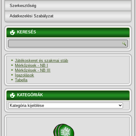
Szerkesztőség
Adatkezelési Szabályzat
KERESÉS
Játékoskeret és szakmai stáb
Mérkőzések - NB I
Mérkőzések - NB III
Igazolások
Tabella
KATEGÓRIÁK
KATEGÓRIÁK