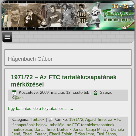
Hágenbach Gábor
1971/72 – Az FTC tartalékcsapatának
mérkőzései
Közzétéve:
2009. március 12. csütörtök
|
Szerző:
K@rcsi
Egy kattintás ide a folytatáshoz....
→
Kategória:
Tartalék
|
Címke:
1971/72
,
Agárdi Imre
,
az FTC
ificsapatának bajnoki tabellája
,
az FTC tartalékcsapatának
mérkőzései
,
Bánáti Imre
,
Bartosik János
,
Csaja Mihály
,
Dalnoki
Jenő
,
Ebedli Ferenc
,
Ebedli Zoltán
,
Erőss Imre
,
Füsi János
,