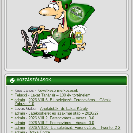
HOZZÁSZÓLÁSOK
Kiss János
-
Következő mérkőzések
Felucci
-
Lakat Tanár úr – 100 év történelem
admin
-
2026.VIII.5. EL-selejtező: Ferencváros – Górnik
Zabrze: 1-0
Lovas Gábor
-
Anekdoták: dr. Lakat Károly
admin
-
Játékoskeret és szakmai stáb – 2026/27
admin
-
2026.VIII.2. Ferencváros – Vasas: 0-0
admin
-
2026.VIII.2. Ferencváros – Vasas: 0-0
admin
-
2026.VII.30. EL-selejtező: Ferencváros – Twente: 2-2
admin
-
Botka Endre