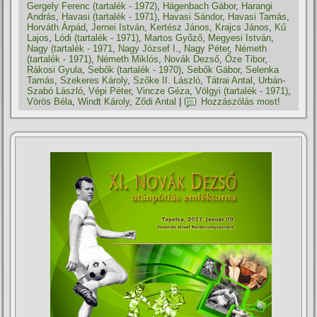
Gergely Ferenc (tartalék - 1972)
,
Hágenbach Gábor
,
Harangi
András
,
Havasi (tartalék - 1971)
,
Havasi Sándor
,
Havasi Tamás
,
Horváth Árpád
,
Jernei István
,
Kertész János
,
Krajcs János
,
Kű
Lajos
,
Lódi (tartalék - 1971)
,
Martos Győző
,
Megyesi István
,
Nagy (tartalék - 1971
,
Nagy József I.
,
Nagy Péter
,
Németh
(tartalék - 1971)
,
Németh Miklós
,
Novák Dezső
,
Őze Tibor
,
Rákosi Gyula
,
Sebők (tartalék - 1970)
,
Sebők Gábor
,
Selenka
Tamás
,
Szekeres Károly
,
Szőke II. László
,
Tátrai Antal
,
Urbán-
Szabó László
,
Vépi Péter
,
Vincze Géza
,
Völgyi (tartalék - 1971)
,
Vörös Béla
,
Windt Károly
,
Ződi Antal
|
Hozzászólás most!