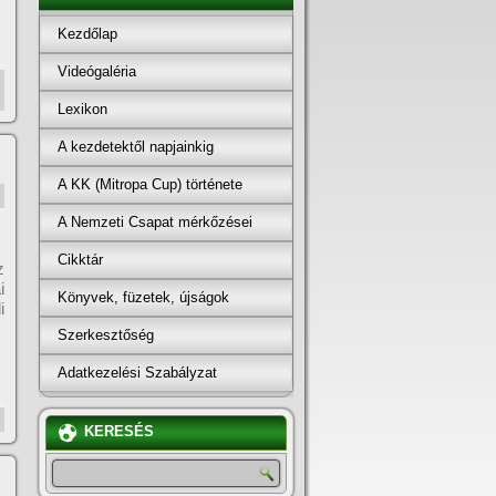
Kezdőlap
Videógaléria
Lexikon
A kezdetektől napjainkig
A KK (Mitropa Cup) története
A Nemzeti Csapat mérkőzései
Cikktár
z
i
Könyvek, füzetek, újságok
i
Szerkesztőség
Adatkezelési Szabályzat
KERESÉS