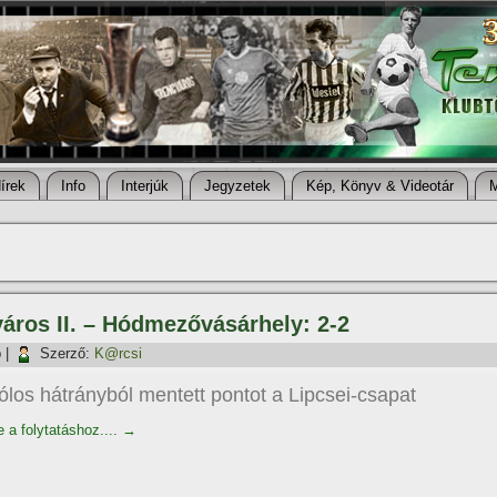
í­rek
Info
Interjúk
Jegyzetek
Kép, Könyv & Videotár
cváros II. – Hódmezővásárhely: 2-2
p
|
Szerző:
K@rcsi
gólos hátrányból mentett pontot a Lipcsei-csapat
e a folytatáshoz....
→