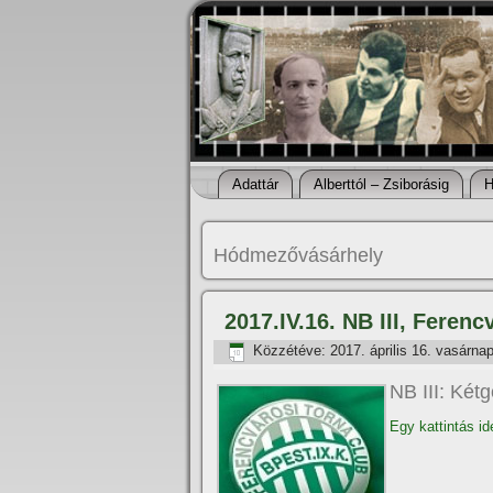
Adattár
Alberttól – Zsiborásig
H
Hódmezővásárhely
2017.IV.16. NB III, Feren
Közzétéve:
2017. április 16. vasárna
NB III: Két
Egy kattintás id