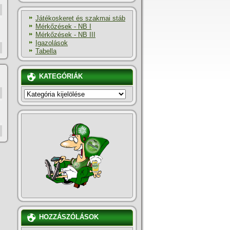
Játékoskeret és szakmai stáb
Mérkőzések - NB I
Mérkőzések - NB III
Igazolások
Tabella
KATEGÓRIÁK
KATEGÓRIÁK
HOZZÁSZÓLÁSOK