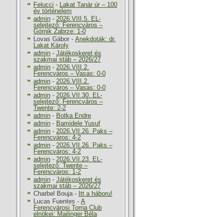
Felucci
-
Lakat Tanár úr – 100
év történelem
admin
-
2026.VIII.5. EL-
selejtező: Ferencváros –
Górnik Zabrze: 1-0
Lovas Gábor
-
Anekdoták: dr.
Lakat Károly
admin
-
Játékoskeret és
szakmai stáb – 2026/27
admin
-
2026.VIII.2.
Ferencváros – Vasas: 0-0
admin
-
2026.VIII.2.
Ferencváros – Vasas: 0-0
admin
-
2026.VII.30. EL-
selejtező: Ferencváros –
Twente: 2-2
admin
-
Botka Endre
admin
-
Bamidele Yusuf
admin
-
2026.VII.26. Paks –
Ferencváros: 4-2
admin
-
2026.VII.26. Paks –
Ferencváros: 4-2
admin
-
2026.VII.23. EL-
selejtező: Twente –
Ferencváros: 1-2
admin
-
Játékoskeret és
szakmai stáb – 2026/27
Charbel Bouja
-
Itt a háboru!
Lucas Fuentes
-
A
Ferencvárosi Torna Club
elnökei: Mailinger Béla