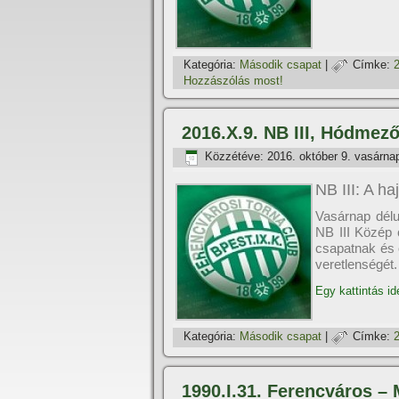
Kategória:
Második csapat
|
Címke:
Hozzászólás most!
2016.X.9. NB III, Hódmező
Közzétéve:
2016. október 9. vasárna
NB III: A h
Vasárnap délu
NB III Közép c
csapatnak és o
veretlenségét.
Egy kattintás id
Kategória:
Második csapat
|
Címke:
1990.I.31. Ferencváros –