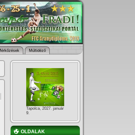
Mérkőzések
Múltidéző
Tapolca, 2027. január
9.
OLDALAK