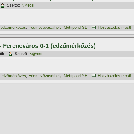
Szerző:
K@rcsi
,
edzőmérkőzés
,
Hódmezővásárhely
,
Metripond SE
|
Hozzászólás most!
 – Ferencváros 0-1 (edzőmérkőzés)
tök
|
Szerző:
K@rcsi
,
edzőmérkőzés
,
Hódmezővásárhely
,
Metripond SE
|
Hozzászólás most!