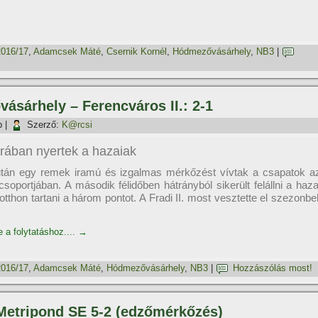
2016/17
,
Adamcsek Máté
,
Csernik Kornél
,
Hódmezővásárhely
,
NB3
|
vásárhely – Ferencváros II.: 2-1
p
|
Szerző:
K@rcsi
ajrában nyertek a hazaiak
tán egy remek iramú és izgalmas mérkőzést ví­vtak a csapatok a
soportjában. A második félidőben hátrányból sikerült felállni a haza
tthon tartani a három pontot. A Fradi II. most vesztette el szezonbel
e a folytatáshoz....
→
2016/17
,
Adamcsek Máté
,
Hódmezővásárhely
,
NB3
|
Hozzászólás most!
 Metripond SE 5-2 (edzőmérkőzés)